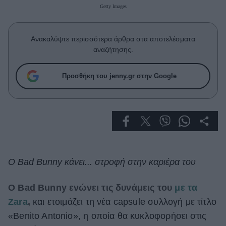
Celebrities
Getty Images
Συνεντεύξεις
Who
Ανακαλύψτε περισσότερα άρθρα στα αποτελέσματα
True Stories
αναζήτησης.
Ask the Guru
Success Stories
Προσθήκη του jenny.gr στην Google
Ζώδια
Living
Deco
Ο Bad Bunny κάνει... στροφή στην καριέρα του
Cooking
Green
Ο Bad Bunny ενώνει τις δυνάμεις του
με τα
Zara
,
και ετοιμάζει τη νέα capsule συλλογή με τίτλο
Αφιερώματα
«Benito Antonio», η οποία θα κυκλοφορήσει στις