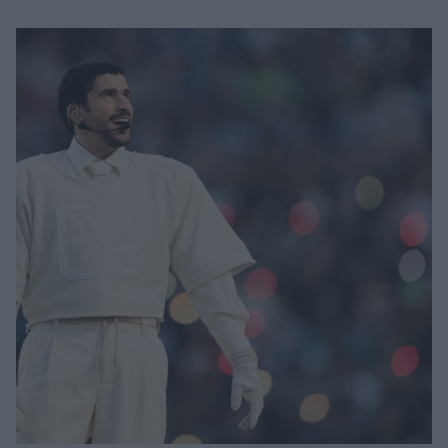
Μακιγιάζ
Beauty News
Well being
Ψυχολογία
Υγεία + Διατροφή
Σχέσεις & Σεξ
Fitness
Woman Power
Parenting
Working Girl
Real Women
Πρόσωπα