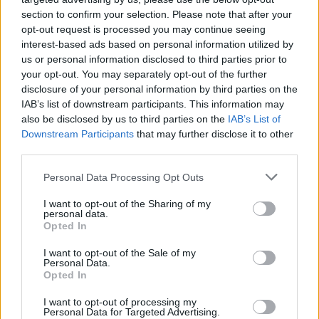
section to confirm your selection. Please note that after your
opt-out request is processed you may continue seeing
interest-based ads based on personal information utilized by
us or personal information disclosed to third parties prior to
your opt-out. You may separately opt-out of the further
disclosure of your personal information by third parties on the
IAB’s list of downstream participants. This information may
also be disclosed by us to third parties on the
IAB’s List of
Παράλληλα,
η αισθητική της συλλογής
αντλεί
Downstream Participants
that may further disclose it to other
έμπνευση από την football κουλτούρα και τη
third parties.
λατινοαμερικανική ταυτότητα του καλλιτέχνη.
Please note that this website/app uses one or more Google
Personal Data Processing Opt Outs
Βέβαια, ανάμεσα στα κομμάτια που αναμένεται να
services and may gather and store information including but
γίνουν viral σε χρόνο ρεκόρ καταλαβαίνεις πως θα
not limited to your visit or usage behaviour. You may click to
I want to opt-out of the Sharing of my
personal data.
grant or deny consent to Google and its third-party tags to
βρίσκεται και το λευκό κοστούμι που φόρεσε στο
Opted In
use your data for below specified purposes in below Google
Super Bowl Halftime Show, το οποίο σύμφωνα
consent section.
I want to opt-out of the Sale of my
με δημοσιεύματα θα είναι διαθέσιμο στη
Personal Data.
Opted In
συλλογή.
I want to opt-out of processing my
Personal Data for Targeted Advertising.