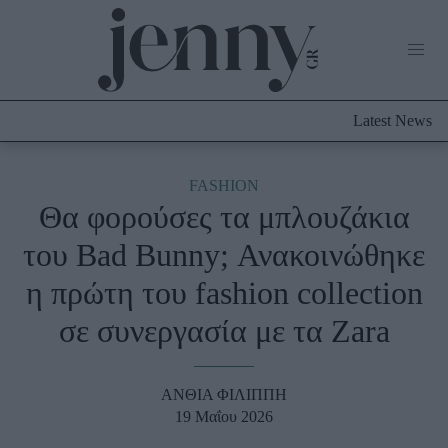
Life Now
What's New
Travel
Latest News
Culture
City Blogging
ABOUT US
ΔΙΑΦΗΜΙΣΤΕΙΤΕ
ΕΠΙΚΟΙΝΩΝΙΑ
FASHION
Θα φορούσες τα μπλουζάκια
Fashion
του Bad Bunny; Ανακοινώθηκε
Shopping
η πρώτη του fashion collection
Styling Tips
Fashion News
σε συνεργασία με τα Zara
Beauty - Ομορφιά
ΑΝΘΙΑ ΦΙΛΙΠΠΗ
Skincare
19 Μαΐου 2026
Μαλλιά - Νύχια