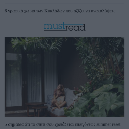
6 γραφικά χωριά των Κυκλάδων που αξίζει να ανακαλύψετε
5 σημάδια ότι το σπίτι σου χρειάζεται επειγόντως summer reset