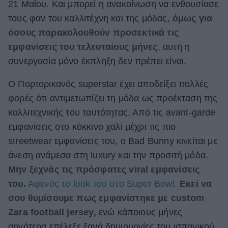
21 Μαΐου. Και μπορεί η ανακοίνωση να ενθουσίασε
ΒΟΞ
τους φαν του καλλιτέχνη και της μόδας,
όμως για
όσους παρακολουθούν προσεκτικά τις
εμφανίσεις του τελευταίους μήνες
, αυτή η
Χωρίς Ταμπέλες
συνεργασία μόνο έκπληξη δεν πρέπει είναι.
Ο Πορτορικανός superstar έχει αποδείξει πολλές
Women's Forum
φορές ότι αντιμετωπίζει τη μόδα ως προέκταση της
καλλιτεχνικής του ταυτότητας. Από τις avant-garde
εμφανίσεις στο κόκκινο χαλί μέχρι τις πιο
Hautes Grecians
streetwear εμφανίσεις του, ο Bad Bunny κινείται με
άνεση ανάμεσα στη luxury και την προσιτή μόδα.
Μην ξεχνάς τις πρόσφατες viral εμφανίσεις
Γάμος
του.
Αφενός το look του στο Super Bowl.
Εκεί να
σου θυμίσουμε πως εμφανίστηκε με custom
Market News
Zara football jersey,
ενώ κάποιους μήνες
αργότερα επέλεξε ξανά δημιουργίες του ισπανικού