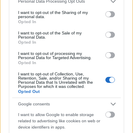
Personal Data Processing Opt Outs
services and may gather and store information including but
not limited to your visit or usage behaviour. You may click to
I want to opt-out of the Sharing of my
personal data.
grant or deny consent to Google and its third-party tags to
Opted In
use your data for below specified purposes in below Google
consent section.
I want to opt-out of the Sale of my
Personal Data.
Opted In
I want to opt-out of processing my
Personal Data for Targeted Advertising.
Opted In
I want to opt-out of Collection, Use,
Είναι αναπόφευκτος ένας τέτοιος
Retention, Sale, and/or Sharing of my
χωρισμός;
Personal Data that Is Unrelated with the
Purposes for which it was collected.
Opted Out
Η απάντηση είναι όχι. Η ολοκλήρωση της
Google consents
ανάπτυξης του μετωπιαίου λοβού
δεν σημαίνει
ότι κάθε σχέση που ξεκίνησε σε μικρότερη
I want to allow Google to enable storage
related to advertising like cookies on web or
ηλικία είναι καταδικασμένη
. Πολλά ζευγάρια
device identifiers in apps.
καταφέρνουν να εξελίσσονται μαζί, να