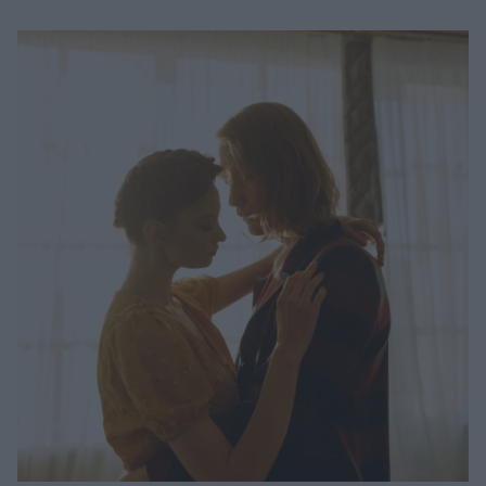
Μακιγιάζ
Beauty News
Well being
Ψυχολογία
Υγεία + Διατροφή
Σχέσεις & Σεξ
Fitness
Woman Power
Parenting
Working Girl
Real Women
Πρόσωπα