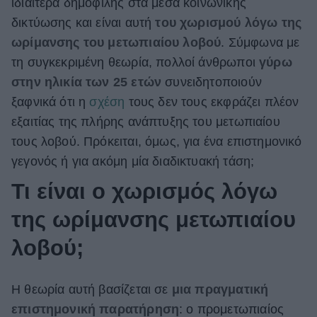
ιδιαίτερα δημοφιλής στα μέσα κοινωνικής
ΒΟΞ
δικτύωσης και είναι αυτή
του χωρισμού λόγω της
ωρίμανσης του μετωπιαίου λοβού
. Σύμφωνα με
τη συγκεκριμένη θεωρία, πολλοί άνθρωποι
γύρω
Χωρίς Ταμπέλες
στην ηλικία των 25 ετών
συνειδητοποιούν
ξαφνικά ότι η
σχέση
τους δεν τους εκφράζει πλέον
εξαιτίας της πλήρης ανάπτυξης του μετωπιαίου
Women's Forum
τους λοβού. Πρόκειται, όμως, για ένα επιστημονικό
γεγονός ή για ακόμη μία διαδικτυακή τάση;
Hautes Grecians
Τι είναι ο χωρισμός λόγω
της ωρίμανσης μετωπιαίου
Γάμος
λοβού;
Η θεωρία αυτή βασίζεται σε
μια πραγματική
Market News
επιστημονική παρατήρηση
: ο προμετωπιαίος