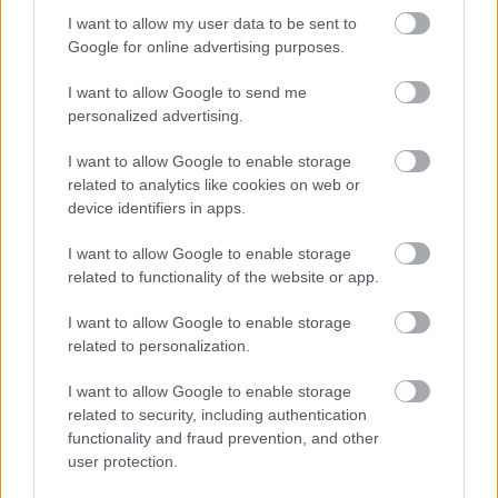
προσαρμόζονται στις αλλαγές και να χτίζουν μια
I want to allow my user data to be sent to
Google for online advertising purposes.
ώριμη και σταθερή σχέση με την πάροδο του
χρόνου. Η ωρίμανση του εγκεφάλου μπορεί
I want to allow Google to send me
πράγματι να μας βοηθήσει να παίρνουμε πιο
personalized advertising.
συνειδητές αποφάσεις, όμως το αν μια σχέση θα
I want to allow Google to enable storage
συνεχιστεί ή θα τελειώσει εξαρτάται από πολλούς
related to analytics like cookies on web or
device identifiers in apps.
περισσότερους παράγοντες:
την επικοινωνία, τις
κοινές αξίες, τις εμπειρίες, τον τρόπο
I want to allow Google to enable storage
διαχείρισης των δυσκολιών και τη διάθεση δύο
related to functionality of the website or app.
ανθρώπων να εξελίσσονται μαζί
.
I want to allow Google to enable storage
related to personalization.
I want to allow Google to enable storage
related to security, including authentication
Ακολουθήστε
functionality and fraud prevention, and other
user protection.
το
jenny.gr
στο
google news
και