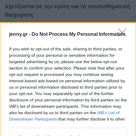
σχετίζονται με την κρίση και τη συναισθηματική
διαχείριση
.
jenny.gr -
Do Not Process My Personal Information
If you wish to opt-out of the sale, sharing to third parties, or
processing of your personal or sensitive information for
targeted advertising by us, please use the below opt-out
section to confirm your selection. Please note that after your
opt-out request is processed you may continue seeing
interest-based ads based on personal information utilized by
us or personal information disclosed to third parties prior to
your opt-out. You may separately opt-out of the further
disclosure of your personal information by third parties on the
IAB’s list of downstream participants. This information may
also be disclosed by us to third parties on the
IAB’s List of
Downstream Participants
that may further disclose it to other
third parties.
Please note that this website/app uses one or more Google