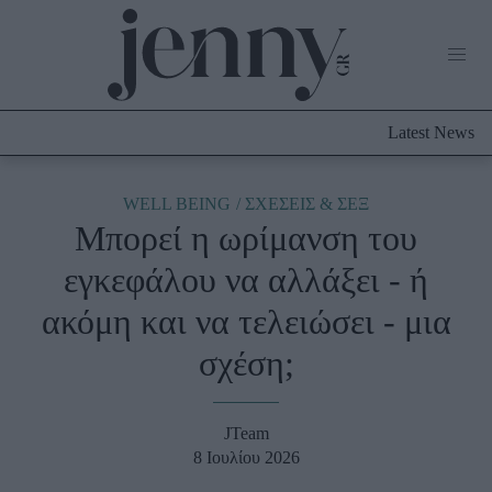
Life Now
What's New
Travel
Latest News
Culture
City Blogging
ABOUT US
ΔΙΑΦΗΜΙΣΤΕΙΤΕ
ΕΠΙΚΟΙΝΩΝΙΑ
WELL BEING
ΣΧΕΣΕΙΣ & ΣΕΞ
Μπορεί η ωρίμανση του
Fashion
εγκεφάλου να αλλάξει - ή
Shopping
ακόμη και να τελειώσει - μια
Styling Tips
Fashion News
σχέση;
Beauty - Ομορφιά
JTeam
Skincare
8 Ιουλίου 2026
Μαλλιά - Νύχια