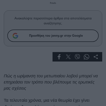
Celebrities
Pexels
Συνεντεύξεις
Who
Ανακαλύψτε περισσότερα άρθρα στα αποτελέσματα
True Stories
αναζήτησης.
Ask the Guru
Success Stories
Προσθήκη του jenny.gr στην Google
Ζώδια
Living
Deco
Πώς η ωρίμανση του μετωπιαίου λοβού μπορεί να
Cooking
επηρεάσει τον τρόπο που βλέπουμε τις ερωτικές
Green
μας σχέσεις
Αφιερώματα
Τα τελευταία χρόνια, μια νέα θεωρία έχει γίνει