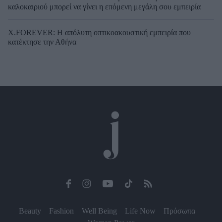
καλοκαιριού μπορεί να γίνει η επόμενη μεγάλη σου εμπειρία
X.FOREVER: Η απόλυτη οπτικοακουστική εμπειρία που
κατέκτησε την Αθήνα
Beauty
Fashion
Well Being
Life Now
Πρόσωπα