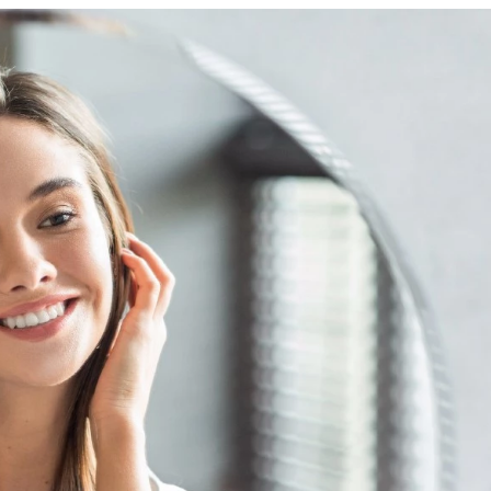
u
ies
Χωρίς Ταμπέλες
Market News