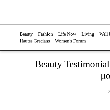
Life Now
Fashion
What's New
Shopping
Beauty
Fashion
Life Now
Living
Well 
Travel
Styling Tips
Hautes Grecians
Women's Forum
Culture
Fashion Ne
City Blogging
Beauty Testimonial
Woman Power
Πρόσω
μα
Parenting
Celebrities
Ά
Working Girl
Συνεντεύξεις
Real Women
Who
True Stories