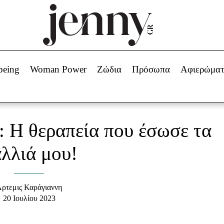
Beauty -
Ομορφιά
ABOUT US
ΔΙΑΦΗΜΙΣΤΕΙΤΕ
ΕΠΙΚΟΙΝΩΝΙΑ
being
Woman Power
Ζώδια
Πρόσωπα
Αφιερώμα
Skincare
ws
Μαλλιά - Νύχια
Μακιγιάζ
Beauty News
: Η θεραπεία που έσωσε τα
πα
Ζώδια
λλιά μου!
ρτεμις Καράγιαννη
20 Ιουλίου 2023