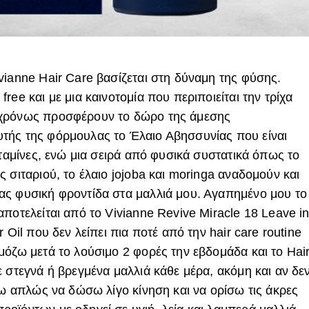
vianne Hair Care βασίζεται στη δύναμη της φύσης.
ree και με μια καινοτομία που περιποιείται την τρίχα
γχρόνως προσφέρουν το δώρο της άμεσης
τής της φόρμουλας το Έλαιο Αβησσυνίας που είναι
ιταμίνες, ενώ μια σειρά από φυσικά συστατικά όπως το
 σιταριού, το έλαιο jojoba και moringa αναδομούν και
ας φυσική φροντίδα στα μαλλιά μου. Αγαπημένο μου το
ποτελείται από το Vivianne Revive Miracle 18 Leave i
 Oil που δεν λείπει πια ποτέ από την hair care routine
μόζω μετά το λούσιμο 2 φορές την εβδομάδα και το Hai
 στεγνά ή βρεγμένα μαλλιά κάθε μέρα, ακόμη και αν δε
λω απλώς να δώσω λίγο κίνηση και να ορίσω τις άκρες