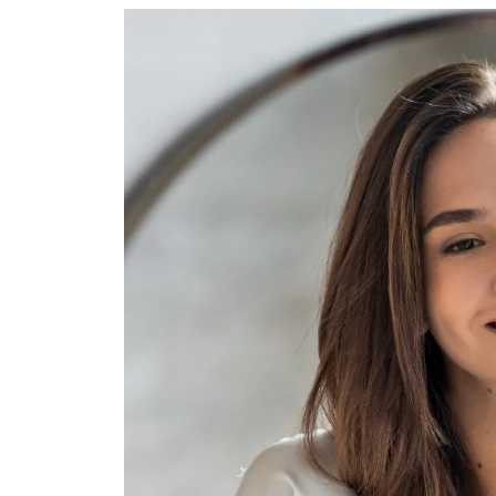
Ask the Gur
Success Stor
Αφιερώματα
ΒΟΞ
Hautes Grecians
Γάμος