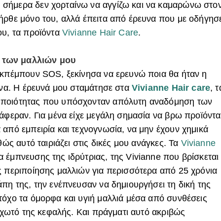
σήμερα δεν χορταίνω να αγγίζω και να καμαρώνω στο
ήρθε μόνο του, αλλά έπειτα από έρευνα που με οδήγησ
ου, τα προϊόντα
Vivianne Hair Care
.
 των μαλλιών μου
εκπέμπουν SOS, ξεκίνησα να ερευνώ ποια θα ήταν η
είνα. Η έρευνά μου σταμάτησε στα
Vivianne Hair care
, τ
 ποιότητας που υπόσχονταν απόλυτη αναδόμηση των
τάφεραν. Για μένα είχε μεγάλη σημασία να βρω προϊόντα
 από εμπειρία και τεχνογνωσία, να μην έχουν χημικά
θώς αυτό ταιριάζει στις δικές μου ανάγκες. Τα
Vivianne
έμπνευσης της ιδρύτριας, της Vivianne που βρίσκεται
ς περιποίησης μαλλιών για περισσότερα από 25 χρόνια
πη της, την ενέπνευσαν να δημιουργήσει τη δική της
τόχο τα όμορφα και υγιή μαλλιά μέσα από συνθέσεις
ριχωτό της κεφαλής. Και πράγματι αυτό ακριβώς