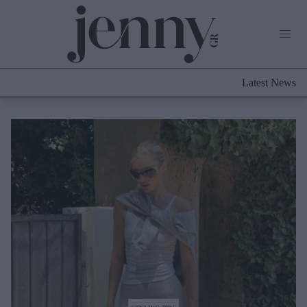
Life Now
What's New
Travel
Latest News
Culture
City Blogging
ABOUT US
ΔΙΑΦΗΜΙΣΤΕΙΤΕ
ΕΠΙΚΟΙΝΩΝΙΑ
Fashion
Shopping
Styling Tips
Fashion News
Beauty - Ομορφιά
Skincare
Μαλλιά - Νύχια