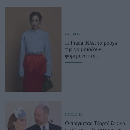
FASHION
Η Prada θέλει τα ρούχα
της να μοιάζουν…
φορεμένα και
σκεφτόμαστε, τι κρύβεται
πίσω από τα «λερωμένα»
πουκάμισά της
ΠΡΟΣΩΠΑ
Ο πρίγκιπας Τζορτζ ξεκινά
στο Ίτον – Το αίτημα της