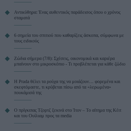
Αντικύθηρα: Ένας αυθεντικός παράδεισος όπου ο χρόνος
σταματά
6 σημεία του σπιτιού που καθαρίζεις άσκοπα, σύμφωνα με
τους ειδικούς
Ζώδια σήμερα (7/8): Σχέσεις, οικονομικά και καριέρα
μπαίνουν στο μικροσκόπιο - Τι προβλέπεται για κάθε ζώδιο
Η Prada θέλει τα ρούχα της να μοιάζουν… φορεμένα και
σκεφτόμαστε, τι κρύβεται πίσω από τα «λερωμένα»
πουκάμισά της
Ο πρίγκιπας Τζορτζ ξεκινά στο Ίτον – Το αίτημα της Κέιτ
και του Ουίλιαμ προς τα media