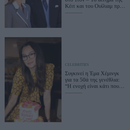
Κέιτ και του Ουίλιαμ προς
τα media
CELEBRITIES
Συγκινεί η Έμα Χέμινγκ
για τα 50ά της γενέθλια:
“Η ενοχή είναι κάτι που
κουβαλάω συνεχώς”