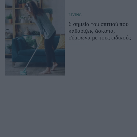
Celebrities
Συνεντεύξεις
LIVING
Who
6 σημεία του σπιτιού που
True Stories
καθαρίζεις άσκοπα,
Ask the Guru
σύμφωνα με τους ειδικούς
Success Stories
Ζώδια
Living
Deco
Cooking
Green
Αφιερώματα