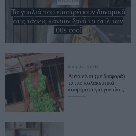
STYLING TIPS
Μακιγιάζ
Τα γυαλιά που επιστρέφουν δυναμικά
Beauty News
στις τάσεις κάνουν ξανά το στιλ των
Well being
'00s cool
Ψυχολογία
Υγεία + Διατροφή
Σχέσεις & Σεξ
Fitness
ΜΑΛΛΙΑ - ΝΥΧΙΑ
Αυτά είναι (με διαφορά)
Woman Power
τα πιο κολακευτικά
κουρέματα για γυναίκες
Parenting
άνω των 60 ετών
Working Girl
Real Women
Πρόσωπα