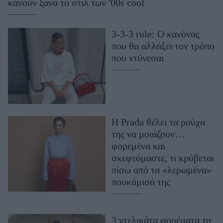
κάνουν ξανά το στιλ των '00s cool
3-3-3 rule: Ο κανόνας
που θα αλλάξει τον τρόπο
που ντύνεσαι
Η Prada θέλει τα ρούχα
της να μοιάζουν…
φορεμένα και
σκεφτόμαστε, τι κρύβεται
πίσω από τα «λερωμένα»
πουκάμισά της
3 ντελικάτα φορέματα τα