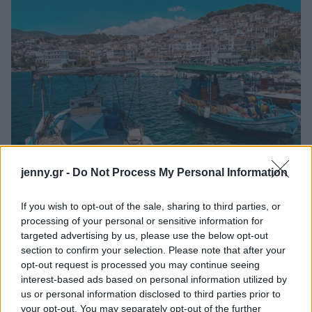
jenny.gr -
Do Not Process My Personal Information
If you wish to opt-out of the sale, sharing to third parties, or
TRAVEL
processing of your personal or sensitive information for
5 νησιά που μπορείς να κλείσεις τώρα διακοπές και
targeted advertising by us, please use the below opt-out
section to confirm your selection. Please note that after your
να πας τον Αύγουστο - Ευτυχώς, ο μαζικός
opt-out request is processed you may continue seeing
τουρισμός δεν τα προτιμά
interest-based ads based on personal information utilized by
us or personal information disclosed to third parties prior to
your opt-out. You may separately opt-out of the further