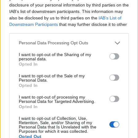
disclosure of your personal information by third parties on the
IAB’s list of downstream participants. This information may
also be disclosed by us to third parties on the
IAB’s List of
Downstream Participants
that may further disclose it to other
third parties.
Please note that this website/app uses one or more Google
Personal Data Processing Opt Outs
services and may gather and store information including but
not limited to your visit or usage behaviour. You may click to
I want to opt-out of the Sharing of my
personal data.
grant or deny consent to Google and its third-party tags to
Opted In
use your data for below specified purposes in below Google
consent section.
I want to opt-out of the Sale of my
Personal Data.
Opted In
I want to opt-out of processing my
Personal Data for Targeted Advertising.
Opted In
STYLING TIPS
I want to opt-out of Collection, Use,
Τα jorts είναι (ξανά) η πιο ευέλικτη και cool
Retention, Sale, and/or Sharing of my
επιλογή του καλοκαιριού: 10 looks για να
Personal Data that Is Unrelated with the
Purposes for which it was collected.
αντιγράψεις
Opted Out