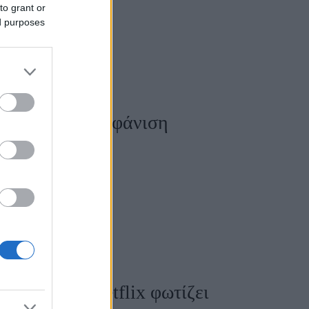
to grant or
ed purposes
 απρόσμενη εμφάνιση
υντ
htmare, το Netflix φωτίζει