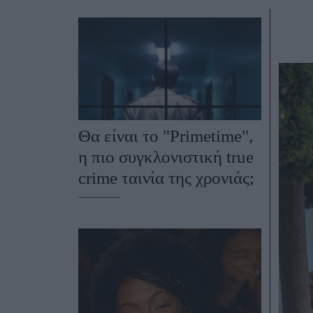
Ask the Gur
Success Stor
Αφιερώματα
ΒΟΞ
Hautes Grecians
Γάμος
Θα είναι το "Primetime",
η πιο συγκλονιστική true
crime ταινία της χρονιάς;