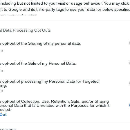
including but not limited to your visit or usage behaviour. You may click 
 to Google and its third-party tags to use your data for below specifi
ogle consent section.
l Data Processing Opt Outs
o opt-out of the Sharing of my personal data.
Οι αδελφές Όουενς επέστρεψαν: Η
In
Μπούλοκ και Κίντμαν στο Χόλιγο
o opt-out of the Sale of my Personal Data.
In
to opt-out of processing my Personal Data for Targeted
ing.
In
o opt-out of Collection, Use, Retention, Sale, and/or Sharing
ersonal Data that Is Unrelated with the Purposes for which it
lected.
Out
Στο The Idaho Murders: College Nig
consents