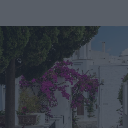
u
ies
Χωρίς Ταμπέλες
Market News