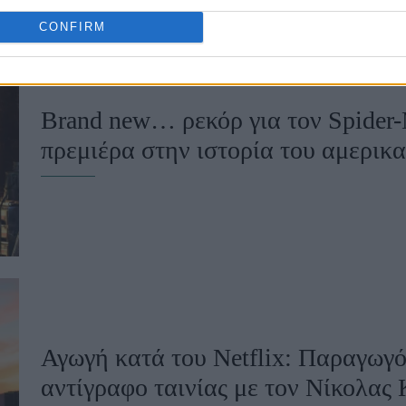
CONFIRM
Brand new… ρεκόρ για τον Spider
πρεμιέρα στην ιστορία του αμερικα
Αγωγή κατά του Netflix: Παραγωγό
αντίγραφο ταινίας με τον Νίκολας 