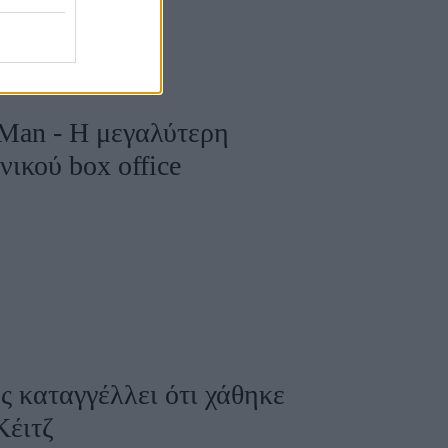
-Man - Η μεγαλύτερη
νικού box office
ς καταγγέλλει ότι χάθηκε
Κέιτζ