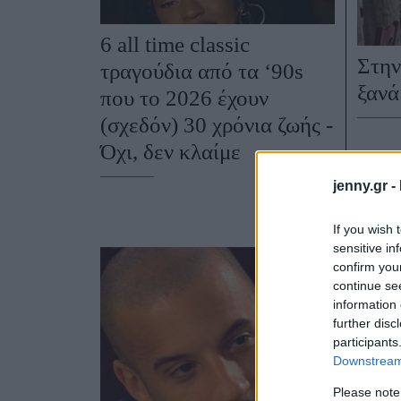
6 all time classic
Στην
τραγούδια από τα ‘90s
ξανά
που το 2026 έχουν
(σχεδόν) 30 χρόνια ζωής -
Όχι, δεν κλαίμε
jenny.gr -
If you wish 
sensitive in
confirm you
continue se
information 
further disc
participants
Downstream 
Please note