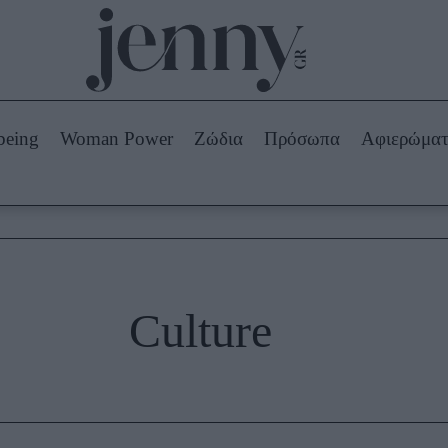
Beauty -
Ομορφιά
ABOUT US
ΔΙΑΦΗΜΙΣΤΕΙΤΕ
ΕΠΙΚΟΙΝΩΝΙΑ
being
Woman Power
Ζώδια
Πρόσωπα
Αφιερώμα
Skincare
ws
Μαλλιά - Νύχια
Μακιγιάζ
Beauty News
πα
Ζώδια
Culture