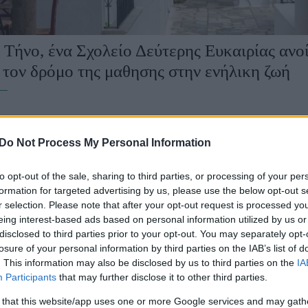
 Τήνο, ένα Σχολείο Δεύτερης Ευκαιρίας ανοί
 τον δρόμο της μαθησης στην ενήλικη ζωή
Do Not Process My Personal Information
to opt-out of the sale, sharing to third parties, or processing of your per
formation for targeted advertising by us, please use the below opt-out s
r selection. Please note that after your opt-out request is processed y
eing interest-based ads based on personal information utilized by us or
disclosed to third parties prior to your opt-out. You may separately opt-
Βιν Ντίζελ: «Το σενάριο του “Fast 
losure of your personal information by third parties on the IAB’s list of
. This information may also be disclosed by us to third parties on the
IA
που έχω διαβάσει εδώ και δεκαετίε
Participants
that may further disclose it to other third parties.
 that this website/app uses one or more Google services and may gath