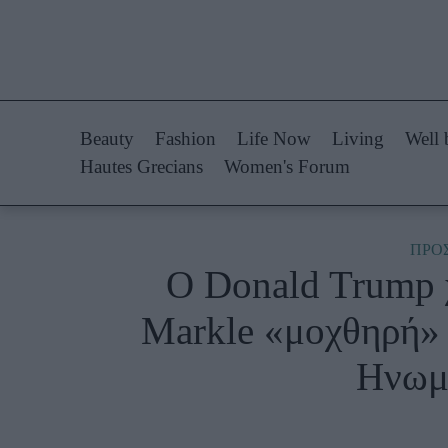
Life Now
Fashion
What's New
Shopping
Beauty
Fashion
Life Now
Living
Well 
Travel
Styling Tips
Hautes Grecians
Women's Forum
Culture
Fashion Ne
City Blogging
ΠΡΟ
O Donald Trump 
Woman Power
Πρόσω
Markle «μοχθηρή» 
Parenting
Celebrities
Ηνωμ
Working Girl
Συνεντεύξεις
Real Women
Who
True Stories