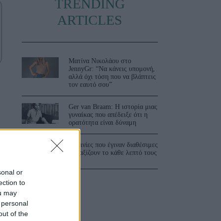
TRENDING
ARTICLES
Ματίνα Νικολάου στο
JennyGr: “Να κάνεις υπομονή,
αλλά όχι τόση που να βλάπτεις
τον εαυτό σου”
Ger van Braam: Η ιστορία μιας
γυναίκας που απέδειξε ότι η
ορατότητα είναι δύναμη
3 ταινίες που έγιναν διαθέσιμες
και αξίζουν το κάθε λεπτό τους
sonal or
ection to
ou may
 personal
out of the