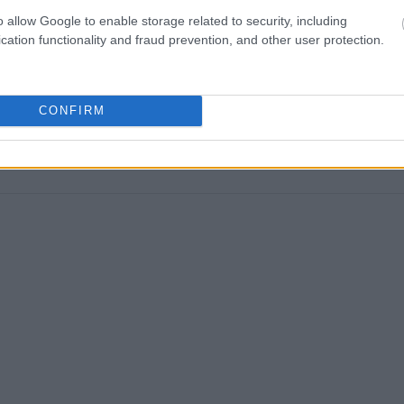
o allow Google to enable storage related to security, including
cation functionality and fraud prevention, and other user protection.
τη Δευτέρα 3 Ιουνίου μαζί με την Πρώτη Κυρία Melania
CONFIRM
 για τριήμερη επίσκεψη.