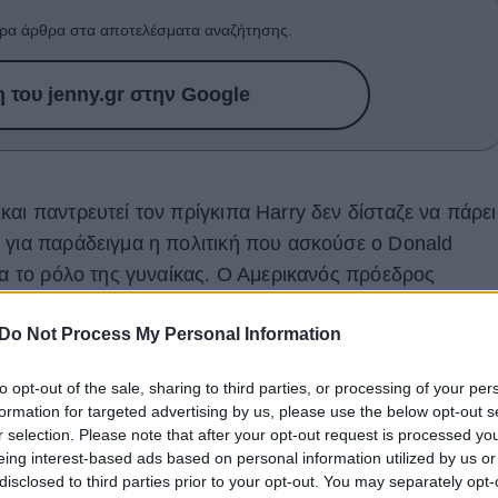
ρα άρθρα στα αποτελέσματα αναζήτησης.
του jenny.gr στην Google
αι παντρευτεί τον πρίγκιπα Harry δεν δίσταζε να πάρει
 για παράδειγμα η πολιτική που ασκούσε ο Donald
ια το ρόλο της γυναίκας. Ο Αμερικανός πρόεδρος
sex ως "μοχθηρή" λίγες μέρες πριν από την επίσκεψή
Do Not Process My Personal Information
πρόσφατη συνέντευξή του στην εφημερίδα “The Sun”
ον επέκρινε δημοσίως.
to opt-out of the sale, sharing to third parties, or processing of your per
formation for targeted advertising by us, please use the below opt-out s
r selection. Please note that after your opt-out request is processed y
eing interest-based ads based on personal information utilized by us or
disclosed to third parties prior to your opt-out. You may separately opt-