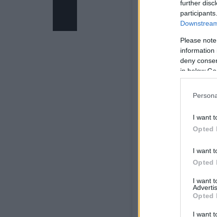
further disc
participants
Downstream 
Please note
information 
deny consent
in below Go
Persona
I want t
Opted 
View this post on Inst
I want t
Opted 
I want 
Advertis
Opted 
I want t