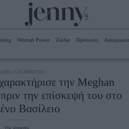
Beauty -
Ομορφιά
ABOUT US
ΔΙΑΦΗΜΙΣΤΕΙΤΕ
ΕΠΙΚΟΙΝΩΝΙΑ
being
Woman Power
Ζώδια
Πρόσωπα
Αφιερώμα
Skincare
ws
Μαλλιά - Νύχια
Μακιγιάζ
Beauty News
ΣΩΠΑ
CELEBRITIES
χαρακτήρισε την Meghan
πα
Ζώδια
πριν την επίσκεψή του στο
ένο Βασίλειο
The Jennettes