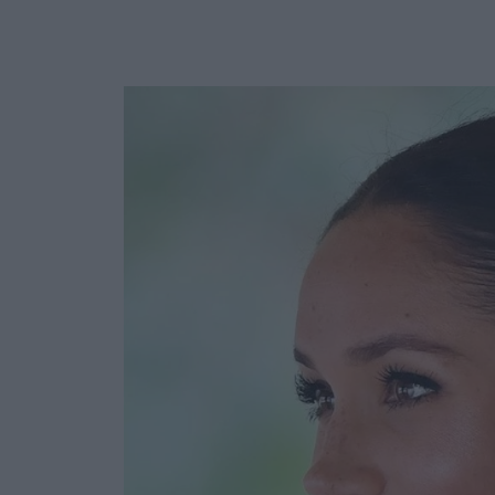
Ask the Gur
Success Stor
Αφιερώματα
ΒΟΞ
Hautes Grecians
Γάμος