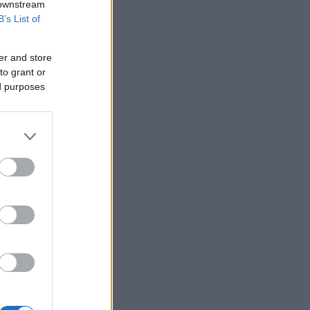
 downstream
B’s List of
er and store
to grant or
ed purposes