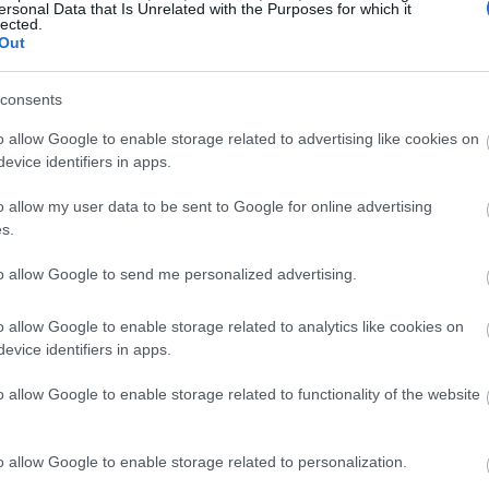
ersonal Data that Is Unrelated with the Purposes for which it
lected.
Out
consents
o allow Google to enable storage related to advertising like cookies on
n Markle ? (@meghanmarkle_official)
on
May 26, 2019 at 2:27am PDT
evice identifiers in apps.
o allow my user data to be sent to Google for online advertising
 σκεφτόταν να μετακομίσει στον Καναδά, ο Donald Trum
s.
τις αρνητικές δηλώσεις που είχε κάνει σε βάρος του,
to allow Google to send me personalized advertising.
ορώ να πω; Δεν ήξερα ότι ήταν τόσο μοχθηρή!»
o allow Google to enable storage related to analytics like cookies on
evice identifiers in apps.
o allow Google to enable storage related to functionality of the website
o allow Google to enable storage related to personalization.