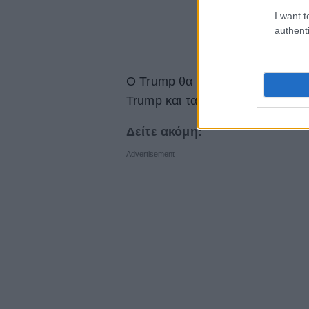
I want t
authenti
Ο Trump θα φτάσει στο Λονδίνο 
Trump και τα ενήλικα παιδιά του
Δείτε ακόμη: