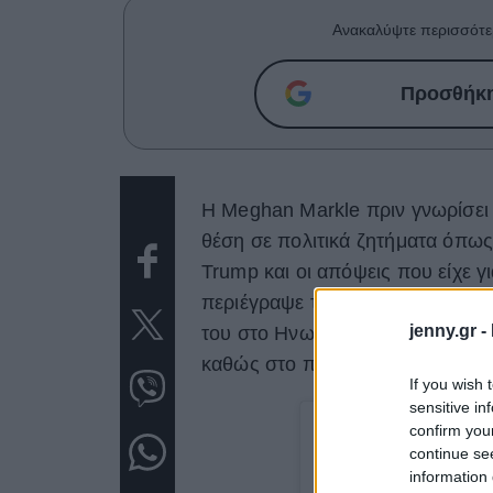
Ανακαλύψτε περισσότε
Προσθήκη 
Η Meghan Markle πριν γνωρίσει κ
θέση σε πολιτικά ζητήματα όπως
Trump και οι απόψεις που είχε γ
περιέγραψε τη Δούκισσα του Sus
jenny.gr -
του στο Ηνωμένο Βασίλειο, σε 
καθώς στο παρελθόν η Meghan τ
If you wish 
sensitive in
confirm you
continue se
information 