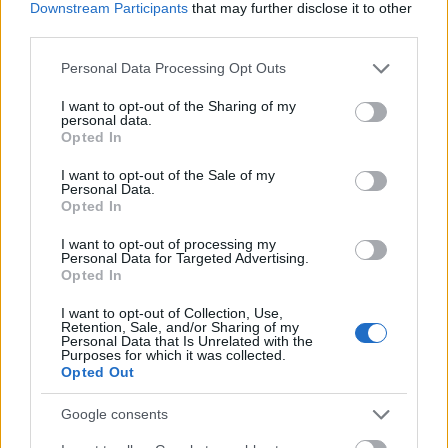
Downstream Participants
that may further disclose it to other
third parties.
Please note that this website/app uses one or more Google
Personal Data Processing Opt Outs
services and may gather and store information including but
not limited to your visit or usage behaviour. You may click to
I want to opt-out of the Sharing of my
personal data.
grant or deny consent to Google and its third-party tags to
Opted In
use your data for below specified purposes in below Google
consent section.
I want to opt-out of the Sale of my
Personal Data.
Opted In
I want to opt-out of processing my
Personal Data for Targeted Advertising.
Opted In
I want to opt-out of Collection, Use,
Retention, Sale, and/or Sharing of my
Όταν η Βασίλισσα δεν μπόρεσε να κρύψει τη
Personal Data that Is Unrelated with the
χαρά της που γνώρισε τον David Βeckham:
Purposes for which it was collected.
Opted Out
Ο ενθουσιασμός της είναι απίστευτος!
Google consents