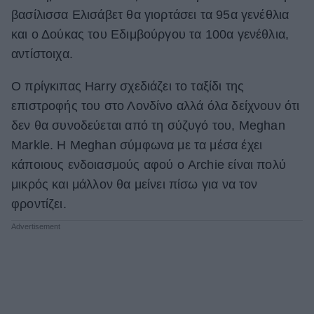
βασίλισσα Ελισάβετ θα γιορτάσει τα 95α γενέθλια
ΒΟΞ
και ο Δούκας του Εδιμβούργου τα 100α γενέθλια,
αντίστοιχα.
Χωρίς Ταμπέλες
Ο πρίγκιπας Harry σχεδιάζει το ταξίδι της
επιστροφής του στο Λονδίνο αλλά όλα δείχνουν ότι
δεν θα συνοδεύεται από τη σύζυγό του, Meghan
Women's Forum
Markle. Η Μeghan σύμφωνα με τα μέσα έχει
κάποιους ενδοιασμούς αφού ο Archie είναι πολύ
Hautes Grecians
μικρός και μάλλον θα μείνει πίσω για να τον
φροντίζει.
Γάμος
Market News