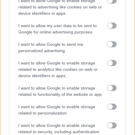
I want to allow Google to enable storage
related to advertising like cookies on web or
Μάθε τώρα όλα τα νέα για τα
device identifiers in apps.
αγαπημένα σου διάσημα πρόσωπα.
I want to allow my user data to be sent to
Ακολούθησε το JennyGr στο
Google for online advertising purposes.
Google News
.
I want to allow Google to send me
personalized advertising.
I want to allow Google to enable storage
related to analytics like cookies on web or
device identifiers in apps.
ΔΙΑΒΑΖΟΝΤΑΙ ΤΩΡΑ
I want to allow Google to enable storage
related to functionality of the website or app.
I want to allow Google to enable storage
9 γλυκά που τρώγαμε παιδιά και θα μας θυμίζουν
related to personalization.
πάντα γιορτές και καλοκαίρια
I want to allow Google to enable storage
Η πολυθρόνα που βλέπεις παντού στο Pinterest
related to security, including authentication