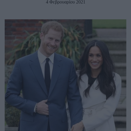
4 Φεβρουαρίου 2021
Μακιγιάζ
Beauty News
Well being
Ψυχολογία
Υγεία + Διατροφή
Σχέσεις & Σεξ
Fitness
Woman Power
Parenting
Working Girl
Real Women
Πρόσωπα