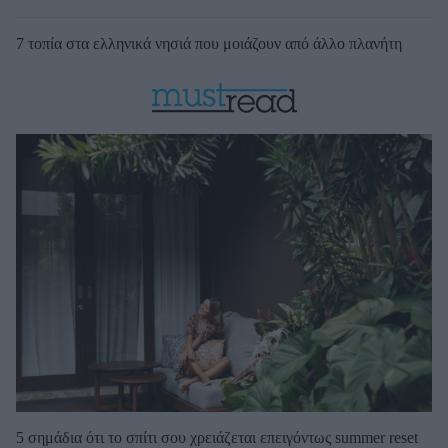
7 τοπία στα ελληνικά νησιά που μοιάζουν από άλλο πλανήτη
5 σημάδια ότι το σπίτι σου χρειάζεται επειγόντως summer reset