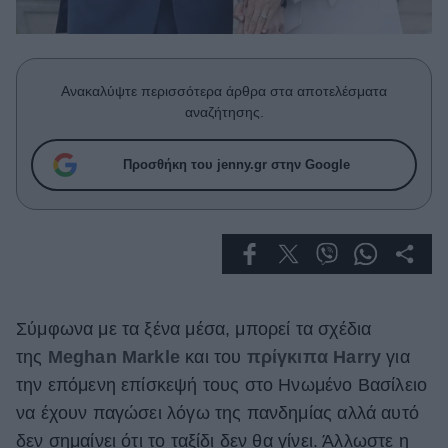
Celebrities
Συνεντεύξεις
Who
True Stories
Ανακαλύψτε περισσότερα άρθρα στα αποτελέσματα
Ask the Guru
αναζήτησης.
Success Stories
Προσθήκη του jenny.gr στην Google
Ζώδια
Living
Deco
Σύμφωνα με τα ξένα μέσα, μπορεί τα σχέδια
Cooking
Green
της
Meghan Markle
και του
πρίγκιπα Harry
για
την επόμενη επίσκεψή τους στο Ηνωμένο Βασίλειο
Αφιερώματα
να έχουν παγώσει λόγω της πανδημίας αλλά αυτό
δεν σημαίνει ότι το ταξίδι δεν θα γίνει. Άλλωστε η