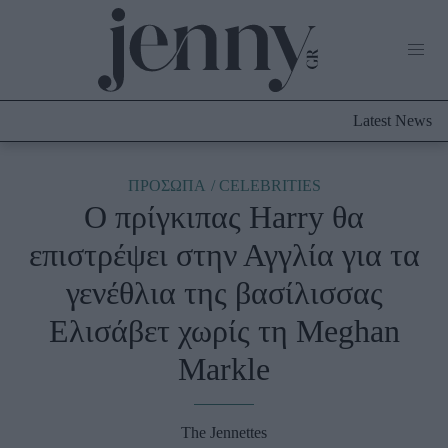
Life Now
What's New
Travel
Latest News
Culture
City Blogging
ABOUT US
ΔΙΑΦΗΜΙΣΤΕΙΤΕ
ΕΠΙΚΟΙΝΩΝΙΑ
ΠΡΟΣΩΠΑ
CELEBRITIES
Ο πρίγκιπας Harry θα
Fashion
επιστρέψει στην Αγγλία για τα
Shopping
γενέθλια της βασίλισσας
Styling Tips
Fashion News
Ελισάβετ χωρίς τη Meghan
Markle
Beauty - Ομορφιά
Skincare
The Jennettes
Μαλλιά - Νύχια