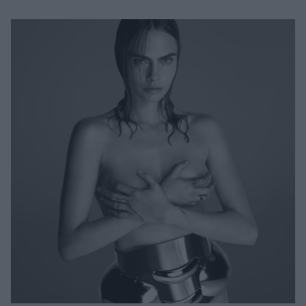
Μακιγιάζ
Beauty News
Well being
Ψυχολογία
Υγεία + Διατροφή
Σχέσεις & Σεξ
Fitness
Woman Power
Parenting
Working Girl
Real Women
Πρόσωπα