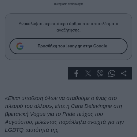
Celebrities
Instagram/ britishvogue
Συνεντεύξεις
Who
Ανακαλύψτε περισσότερα άρθρα στα αποτελέσματα
True Stories
αναζήτησης.
Ask the Guru
Success Stories
Προσθήκη του jenny.gr στην Google
Ζώδια
Living
Deco
«Είναι υπόθεση όλων να σταθούμε ο ένας στο
Cooking
πλευρό του άλλου», είπε η Cara Delevingne στη
Green
βρετανική Vogue για το Pride τεύχος του
Αυγούστου, μιλώντας παράλληλα ανοιχτά για την
Αφιερώματα
LGBTQ ταυτότητά της