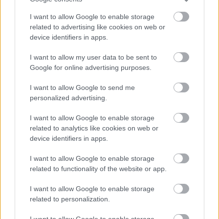
Gomez. To μοντέλο από τη Βρετανία αποκάλυψε
ότι είναι bisexual το 2015 σε συνέντευξή της στη
I want to allow Google to enable storage
related to advertising like cookies on web or
Vogue ενώ αργότερα είχε πει στο People ότι «θέλει
device identifiers in apps.
να μιλάει όσο πιο ανοιχτά γίνεται στους άλλους»,
για την ταυτότητά της. «Κάθε μέρα, αλλάζω. Κάθε
I want to allow my user data to be sent to
Google for online advertising purposes.
μέρα, ανακαλύπτω καινούρια πράγματα για τον
εαυτό μου».
I want to allow Google to send me
personalized advertising.
I want to allow Google to enable storage
related to analytics like cookies on web or
device identifiers in apps.
I want to allow Google to enable storage
related to functionality of the website or app.
I want to allow Google to enable storage
related to personalization.
I want to allow Google to enable storage