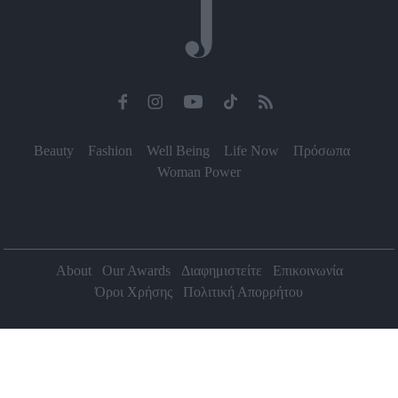
Beauty
Fashion
Well Being
Life Now
Πρόσωπα
Woman Power
About
Our Awards
Διαφημιστείτε
Επικοινωνία
Όροι Χρήσης
Πολιτική Απορρήτου
2026 Jenny.gr | All rights reserved