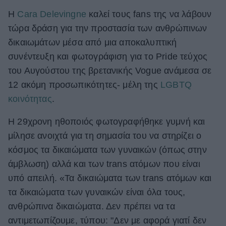
Η
Cara Delevingne
καλεί τους fans της να λάβουν
ΒΟΞ
τώρα δράση για την προστασία των ανθρώπινων
δικαιωμάτων μέσα από μια αποκαλυπτική
Χωρίς Ταμπέλες
συνέντευξη και φωτογράφιση για το Pride τεύχος
του Αυγούστου της βρετανικής Vogue ανάμεσα σε
12 ακόμη προσωπικότητες- μέλη της
LGBTQ
Women's Forum
κοινότητας
.
Η 29χρονη ηθοποιός φωτογραφήθηκε γυμνή και
Hautes Grecians
μίλησε ανοιχτά για τη σημασία του να στηρίζει ο
κόσμος τα δικαιώματα των γυναικών (όπως στην
άμβλωση) αλλά και των trans ατόμων που είναι
Γάμος
υπό απειλή. «Τα δικαιώματα των trans ατόμων και
τα δικαιώματα των γυναικών είναι όλα τους,
ανθρώπινα δικαιώματα. Δεν πρέπει να τα
Market News
αντιμετωπίζουμε, τύπου: "Δεν με αφορά γιατί δεν