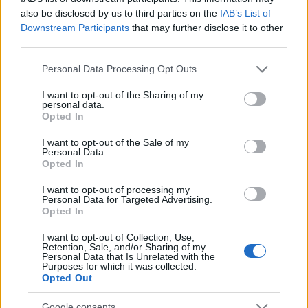
also be disclosed by us to third parties on the
IAB’s List of
Downstream Participants
that may further disclose it to other
third parties.
Please note that this website/app uses one or more Google
Personal Data Processing Opt Outs
services and may gather and store information including but
not limited to your visit or usage behaviour. You may click to
I want to opt-out of the Sharing of my
«Δεν έκανα ποτέ πραγματικά come out. Απλά
personal data.
grant or deny consent to Google and its third-party tags to
Opted In
αποφάσισα περισσότερο ότι δεν ήθελα να το έχω
use your data for below specified purposes in below Google
consent section.
I want to opt-out of the Sale of my
κρυφό, δεν ήθελα πια να ντρέπομαι για το ποιον
Personal Data.
αγαπάω και για την ταυτότητά μου οπότε απλά
Opted In
είπα: "Όλοι θα έπρεπε να αγαπάμε αυτόν που
I want to opt-out of processing my
Personal Data for Targeted Advertising.
θέλουμε"».
Opted In
Στη δεύτερη σεζόν του
Only Murders in the
I want to opt-out of Collection, Use,
Retention, Sale, and/or Sharing of my
Building,
η Cara φέρνει στην επιφάνεια το μεγάλο
Personal Data that Is Unrelated with the
Purposes for which it was collected.
ζήτημα και την αξία της εκπροσώπησης, δίνοντας
Opted Out
ένα παθιασμένο φιλί στην οθόνη με τη Selena
Google consents