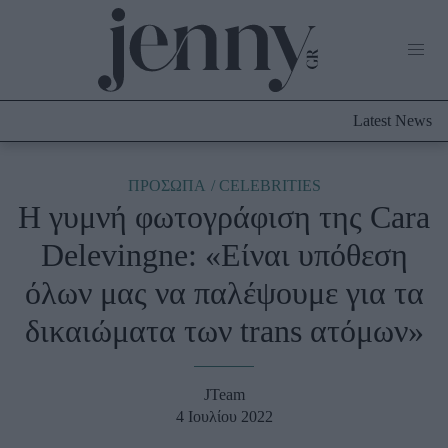
Life Now
What's New
Travel
Latest News
Culture
City Blogging
ABOUT US
ΔΙΑΦΗΜΙΣΤΕΙΤΕ
ΕΠΙΚΟΙΝΩΝΙΑ
ΠΡΟΣΩΠΑ
CELEBRITIES
Η γυμνή φωτογράφιση της Cara
Fashion
Delevingne: «Είναι υπόθεση
Shopping
όλων μας να παλέψουμε για τα
Styling Tips
Fashion News
δικαιώματα των trans ατόμων»
Beauty - Ομορφιά
JTeam
Skincare
4 Ιουλίου 2022
Μαλλιά - Νύχια