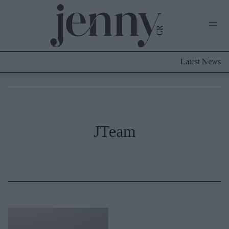
Life Now
What's New
Travel
Latest News
Culture
City Blogging
ABOUT US
ΔΙΑΦΗΜΙΣΤΕΙΤΕ
ΕΠΙΚΟΙΝΩΝΙΑ
Fashion
JTeam
Shopping
Styling Tips
Fashion News
Beauty - Ομορφιά
Skincare
Μαλλιά - Νύχια