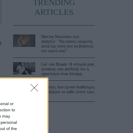
TRENDING
ARTICLES
Ματίνα Νικολάου στο
JennyGr: “Να κάνεις υπομονή,
ε
αλλά όχι τόση που να βλάπτεις
τον εαυτό σου”
Ger van Braam: Η ιστορία μιας
γυναίκας που απέδειξε ότι η
ορατότητα είναι δύναμη
3 ταινίες που έγιναν διαθέσιμες
και αξίζουν το κάθε λεπτό τους
sonal or
ection to
ou may
 personal
out of the