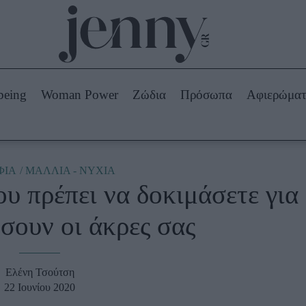
Beauty -
Ομορφιά
ABOUT US
ΔΙΑΦΗΜΙΣΤΕΙΤΕ
ΕΠΙΚΟΙΝΩΝΙΑ
being
Woman Power
Ζώδια
Πρόσωπα
Αφιερώμα
Skincare
ws
Μαλλιά - Νύχια
Μακιγιάζ
Beauty News
ΦΙΑ
ΜΑΛΛΙΑ - ΝΥΧΙΑ
υ πρέπει να δοκιμάσετε για
πα
Ζώδια
σουν οι άκρες σας
Ελένη Τσούτση
22 Ιουνίου 2020