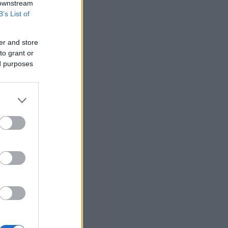
 downstream
B’s List of
er and store
to grant or
ed purposes