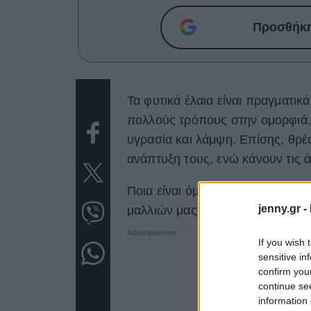
Προσθήκη 
Τα φυτικά έλαια είναι πραγματι
πολλούς τρόπους στην ομορφιά, 
υγρασία και λάμψη. Επίσης, θρέ
ανάπτυξη τους, ενώ κάνουν τις 
Ποια είναι όμως, τα καλύτερα έ
jenny.gr -
μαλλιών μας για τέλειο αποτέλεσ
If you wish 
sensitive in
confirm you
continue se
information 