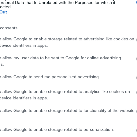
ersonal Data that Is Unrelated with the Purposes for which it
αιθέριο έλαιο δάφνης στο σαμπουάν σας για
τόνωση κα
lected.
Out
consents
o allow Google to enable storage related to advertising like cookies on
evice identifiers in apps.
o allow my user data to be sent to Google for online advertising
s.
to allow Google to send me personalized advertising.
o allow Google to enable storage related to analytics like cookies on
evice identifiers in apps.
o allow Google to enable storage related to functionality of the website
o allow Google to enable storage related to personalization.