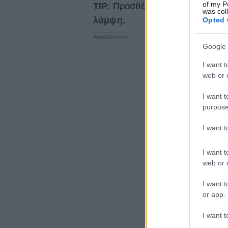
of my P
TIP
: Προσθέστε λίγες σταγόνες 
was col
λάμψη.
Opted 
Google 
I want t
web or d
I want t
purpose
I want 
I want t
web or d
I want t
or app.
I want t