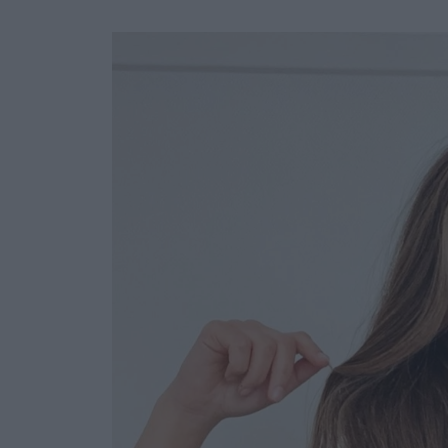
Ask the Gur
Success Stor
Αφιερώματα
ΒΟΞ
Hautes Grecians
Γάμος