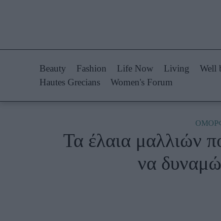
Life Now
Fashion
What's New
Shopping
Beauty
Fashion
Life Now
Living
Well 
Travel
Styling Tips
Hautes Grecians
Women's Forum
Culture
Fashion Ne
City Blogging
ΟΜΟΡ
Τα έλαια μαλλιών πο
Woman Power
Πρόσω
να δυναμώ
Parenting
Celebrities
Working Girl
Συνεντεύξεις
Real Women
Who
True Stories