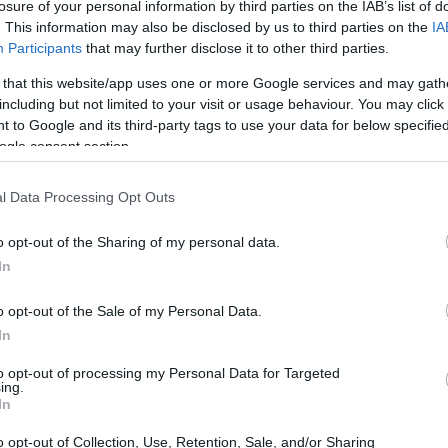
losure of your personal information by third parties on the IAB’s list of
. This information may also be disclosed by us to third parties on the
IA
Participants
that may further disclose it to other third parties.
 that this website/app uses one or more Google services and may gath
including but not limited to your visit or usage behaviour. You may click 
 to Google and its third-party tags to use your data for below specifi
ogle consent section.
ΛΛΙΑ - ΝΥΧΙΑ
l Data Processing Opt Outs
ips για να διατηρήσετε λαμπερά τα ξανθά μαλλιά
ας το καλοκαίρι
o opt-out of the Sharing of my personal data.
In
o opt-out of the Sale of my Personal Data.
In
ν τρίχα και ταυτόχρονα, την ενισχύει και τη δυναμώνει,
to opt-out of processing my Personal Data for Targeted
ο απόλυτο τονωτικό για τα μαλλιά, λόγω της πλούσιας
ing.
In
Α και Ε και λιπαρά οξέα.
o opt-out of Collection, Use, Retention, Sale, and/or Sharing