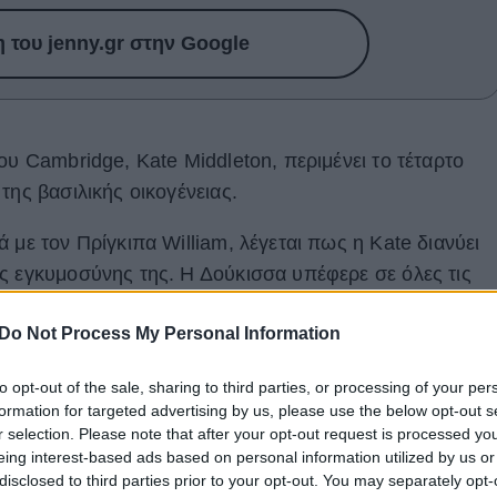
του jenny.gr στην Google
ου Cambridge, Kate Middleton, περιμένει το τέταρτο
της βασιλικής οικογένειας.
 με τον Πρίγκιπα William, λέγεται πως η Kate διανύει
ς εγκυμοσύνης της. Η Δούκισσα υπέφερε σε όλες τις
ρφή ναυτία, την υπερέμεση της κύησης, κάνοντας
Do Not Process My Personal Information
αματούσε στα τρία παιδιά.
to opt-out of the sale, sharing to third parties, or processing of your per
formation for targeted advertising by us, please use the below opt-out s
r selection. Please note that after your opt-out request is processed y
eing interest-based ads based on personal information utilized by us or
disclosed to third parties prior to your opt-out. You may separately opt-