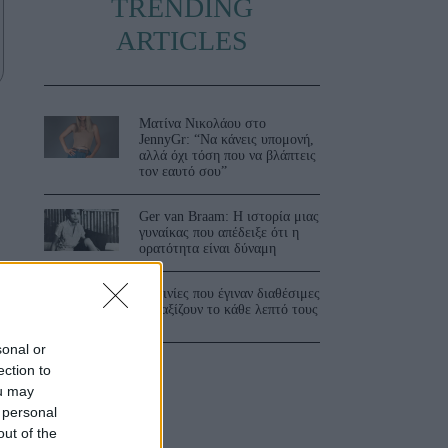
TRENDING
ARTICLES
Ματίνα Νικολάου στο
JennyGr: “Να κάνεις υπομονή,
αλλά όχι τόση που να βλάπτεις
τον εαυτό σου”
Ger van Braam: Η ιστορία μιας
γυναίκας που απέδειξε ότι η
ορατότητα είναι δύναμη
3 ταινίες που έγιναν διαθέσιμες
και αξίζουν το κάθε λεπτό τους
sonal or
ection to
ou may
 personal
out of the