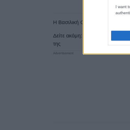
I want t
authenti
Η Βασιλική Οικογένεια, πάντως, 
Δείτε ακόμη: Η Kate Middleton 
της