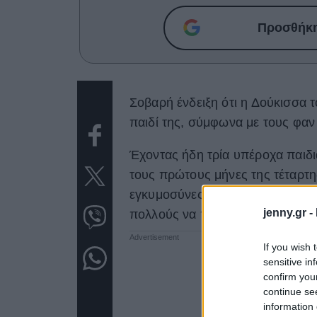
Προσθήκη 
Σοβαρή ένδειξη ότι η Δούκισσα τ
παιδί της, σύμφωνα με τους φαν 
Έχοντας ήδη τρία υπέροχα παιδιά
τους πρώτους μήνες της τέταρτη
εγκυμοσύνες της από σοβαρή μο
jenny.gr -
πολλούς να πιστέψουν πως θα στ
If you wish 
sensitive in
confirm you
continue se
information 