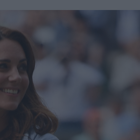
u
ies
Χωρίς Ταμπέλες
Market News