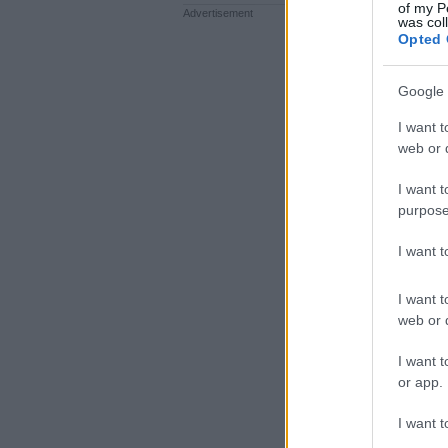
of my P
was col
Opted 
Google 
I want t
web or d
I want t
purpose
I want 
I want t
web or d
I want t
or app.
I want t