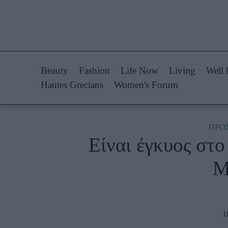
Life Now
Fashion
What's New
Shopping
Beauty
Fashion
Life Now
Living
Well 
Travel
Styling Tips
Hautes Grecians
Women's Forum
Culture
Fashion Ne
City Blogging
ΠΡΟ
Είναι έγκυος στο
Woman Power
Πρόσω
M
Parenting
Celebrities
Working Girl
Συνεντεύξεις
Real Women
Who
1
True Stories