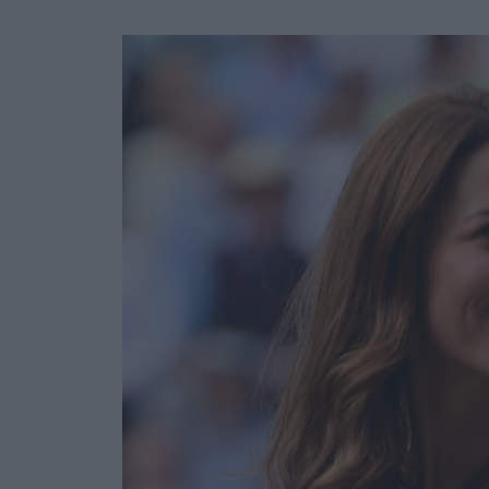
Ask the Gur
Success Stor
Αφιερώματα
ΒΟΞ
Hautes Grecians
Γάμος