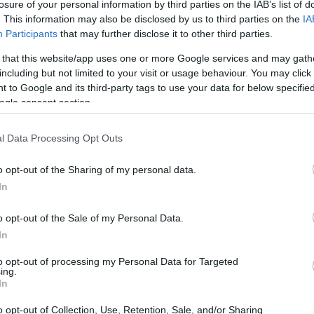
losure of your personal information by third parties on the IAB’s list of
. This information may also be disclosed by us to third parties on the
IA
Participants
that may further disclose it to other third parties.
 that this website/app uses one or more Google services and may gath
including but not limited to your visit or usage behaviour. You may click 
 to Google and its third-party tags to use your data for below specifi
ogle consent section.
 τέταρτη εγκυμοσύνη έχουν αρχίσει να φουντώνουν. Ότα
ά τις καλοκαιρινές διακοπές την περασμένη εβδομάδα
l Data Processing Opt Outs
 αφήσει τα δύο μεγαλύτερα παιδιά της, George και
 στο σχολείο, οι φανς έπαθαν φρενίτιδα. Με νέο hairdo
o opt-out of the Sharing of my personal data.
In
 συνήθως, η Middleton δίνει την εντύπωση πως είναι στα
υμοσύνης.
o opt-out of the Sale of my Personal Data.
In
 tweets για να μοιραστούν τον ενθουσιασμό τους. Ένας
ate αλλάζει τα μαλλιά της, είναι η έγκυος της. Έρχεται
to opt-out of processing my Personal Data for Targeted
ing.
 μαλλιά της πάλι, είμαι σίγουρος ότι είναι έγκυος",
In
o opt-out of Collection, Use, Retention, Sale, and/or Sharing