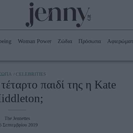
Beauty -
Ομορφιά
ABOUT US
ΔΙΑΦΗΜΙΣΤΕΙΤΕ
ΕΠΙΚΟΙΝΩΝΙΑ
being
Woman Power
Ζώδια
Πρόσωπα
Αφιερώμα
Skincare
ws
Μαλλιά - Νύχια
Μακιγιάζ
Beauty News
ΣΩΠΑ
CELEBRITIES
 τέταρτο παιδί της η Kate
πα
Ζώδια
iddleton;
The Jennettes
6 Σεπτεμβρίου 2019