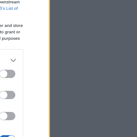
 downstream
B’s List of
er and store
to grant or
ed purposes
ν