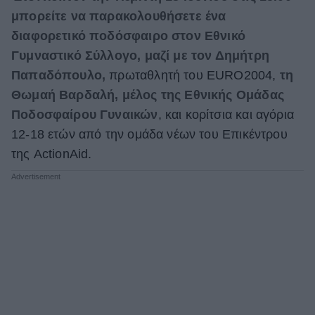
μπορείτε να παρακολουθήσετε ένα
ΒΟΞ
διαφορετικό ποδόσφαιρο στον Εθνικό
Γυμναστικό Σύλλογο, μαζί με τον Δημήτρη
Χωρίς Ταμπέλες
Παπαδόπουλο,
πρωταθλητή του EURO2004,
τη
Θωμαή Βαρδαλή, μέλος της Εθνικής Ομάδας
Ποδοσφαίρου Γυναικών
, και κορίτσια και αγόρια
Women's Forum
12-18 ετών από την ομάδα νέων του Επικέντρου
της ActionAid.
Hautes Grecians
Γάμος
Market News