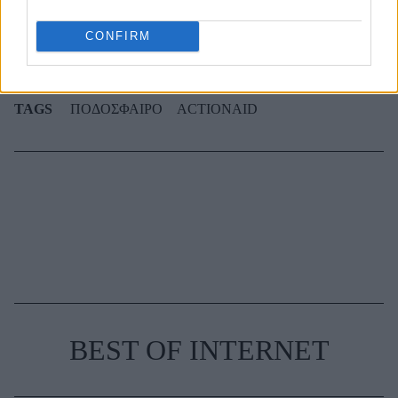
συνήθως κολλημένα στη μαμά τους
CONFIRM
TAGS
ΠΟΔΟΣΦΑΙΡΟ
ACTIONAID
BEST OF INTERNET