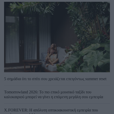
5 σημάδια ότι το σπίτι σου χρειάζεται επειγόντως summer reset
Tomorrowland 2026: Το πιο επικό μουσικό ταξίδι του
καλοκαιριού μπορεί να γίνει η επόμενη μεγάλη σου εμπειρία
X.FOREVER: Η απόλυτη οπτικοακουστική εμπειρία που