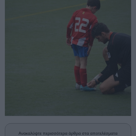
Μακιγιάζ
Beauty News
Well being
Ψυχολογία
Υγεία + Διατροφή
Σχέσεις & Σεξ
Fitness
Woman Power
Parenting
Working Girl
Real Women
Πρόσωπα
Ανακαλύψτε περισσότερα άρθρα στα αποτελέσματα