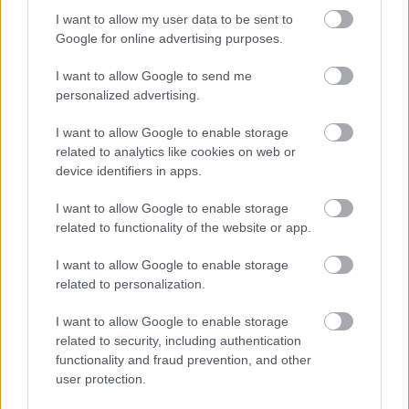
I want to allow my user data to be sent to
Δηλώστε την παρουσία σας εδώ.
Google for online advertising purposes.
I want to allow Google to send me
personalized advertising.
ΔΙΑΒΑΖΟΝΤΑΙ ΤΩΡΑ
I want to allow Google to enable storage
related to analytics like cookies on web or
device identifiers in apps.
I want to allow Google to enable storage
Το gadget από τα IKEA που κοστίζει κάτω από 2
related to functionality of the website or app.
ευρώ και θα βάλει σε τάξη το ντουλάπι της
I want to allow Google to enable storage
κουζίνας σου
related to personalization.
3-3-3 rule: Ο κανόνας που θα αλλάξει τον τρόπο
I want to allow Google to enable storage
related to security, including authentication
που ντύνεσαι
functionality and fraud prevention, and other
user protection.
Οι μαμάκηδες του ζωδιακού: Αυτά τα ζώδια είναι