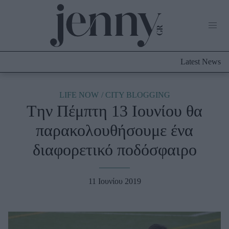
Life Now
What's New
Travel
Latest News
Culture
City Blogging
ABOUT US
ΔΙΑΦΗΜΙΣΤΕΙΤΕ
ΕΠΙΚΟΙΝΩΝΙΑ
LIFE NOW
CITY BLOGGING
Tην Πέμπτη 13 Ιουνίου θα
Fashion
παρακολουθήσουμε ένα
Shopping
διαφορετικό ποδόσφαιρο
Styling Tips
Fashion News
11 Ιουνίου 2019
Beauty - Ομορφιά
Skincare
Μαλλιά - Νύχια