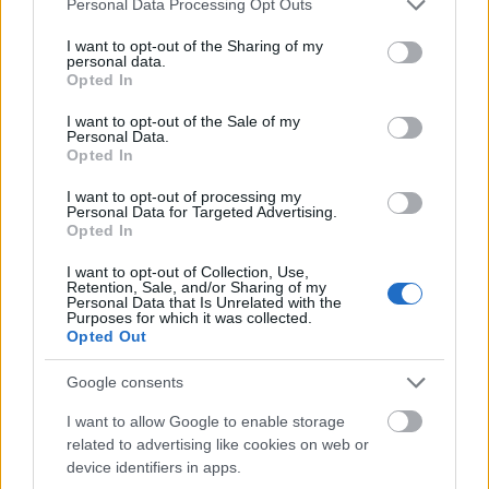
Personal Data Processing Opt Outs
services and may gather and store information including but
not limited to your visit or usage behaviour. You may click to
I want to opt-out of the Sharing of my
personal data.
grant or deny consent to Google and its third-party tags to
Opted In
use your data for below specified purposes in below Google
consent section.
I want to opt-out of the Sale of my
Personal Data.
Opted In
I want to opt-out of processing my
Personal Data for Targeted Advertising.
Opted In
I want to opt-out of Collection, Use,
Retention, Sale, and/or Sharing of my
Personal Data that Is Unrelated with the
Purposes for which it was collected.
Opted Out
Σας περιμένουμε την Πέμπτη 13 Ιουνίου στις 15:00
Google consents
στην αίθουσα εκδηλώσεων του Εθνικού
I want to allow Google to enable storage
Γυμναστικού Συλλόγου (Βασ. Όλγας 6, είσοδος
related to advertising like cookies on web or
device identifiers in apps.
από Αρδηττού με δυνατότητα parking).