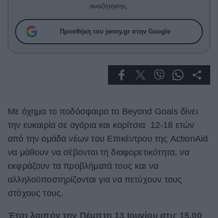
Celebrities
αναζήτησης.
Συνεντεύξεις
Who
Προσθήκη του jenny.gr στην Google
True Stories
Ask the Guru
Success Stories
Ζώδια
Mε όχημα το ποδόσφαιρο το Beyond Goals δίνει
Living
την ευκαιρία σε αγόρια και κορίτσια 12-18 ετών
από την ομάδα νέων του Επικέντρου της ActionAid
Deco
να μάθουν να σέβονται τη διαφορετικότητα, να
Cooking
εκφράζουν τα προβλήματά τους και να
Green
αλληλοϋποστηρίζονται για να πετύχουν τους
στόχους τους.
Αφιερώματα
Έτσι λοιπόν την Πέμπτη 13 Ιουνίου στις 15.00