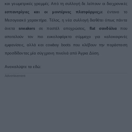
και γεωμετρικές γραμμές. Από τη συλλογή δε λείπουν οι διαχρονικές
εσπαντρίγιες και οι μοντέρνες πλατφόρμες
με έντονο το
Μεσογειακό χαρακτήρα. Τέλος, η νέα συλλογή διαθέτει όπως πάντα
άνετα
sneakers
σε παστέλ αποχρώσεις,
flat σανδάλια
που
αποτελούν τον πιο ευκολοφόρετο σύμμαχο για καλοκαιρινές
εμφανίσεις, αλλά και cowboy boots που κλέβουν την παράσταση
προσδίδοντας μία σύγχρονη πινελιά από Άγρια Δύση.
Ανακαλύψτε τα εδώ: