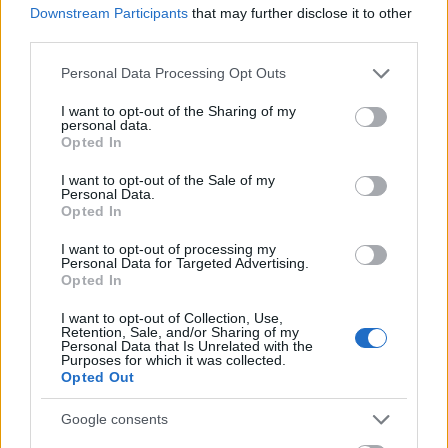
Downstream Participants
that may further disclose it to other
third parties.
Please note that this website/app uses one or more Google
Personal Data Processing Opt Outs
services and may gather and store information including but
not limited to your visit or usage behaviour. You may click to
I want to opt-out of the Sharing of my
personal data.
grant or deny consent to Google and its third-party tags to
Opted In
use your data for below specified purposes in below Google
consent section.
I want to opt-out of the Sale of my
Personal Data.
Opted In
I want to opt-out of processing my
Personal Data for Targeted Advertising.
Opted In
I want to opt-out of Collection, Use,
Retention, Sale, and/or Sharing of my
ΔΙΑΒΑΖΟΝΤΑΙ ΤΩΡΑ
Personal Data that Is Unrelated with the
Purposes for which it was collected.
Opted Out
Google consents
Το gadget από τα IKEA που κοστίζει κάτω από 2