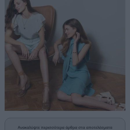
Μακιγιάζ
Beauty News
Well being
Ψυχολογία
Υγεία + Διατροφή
Σχέσεις & Σεξ
Fitness
Woman Power
Parenting
Working Girl
Real Women
Πρόσωπα
Ανακαλύψτε περισσότερα άρθρα στα αποτελέσματα