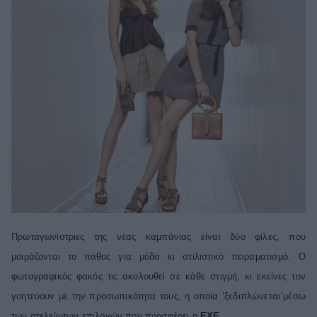
ΒΟΞ
Χωρίς Ταμπέλες
Women's Forum
Hautes Grecians
Γάμος
Πρωταγωνίστριες της νέας καμπάνιας είναι δύο φίλες, που
μοιράζονται το πάθος για μόδα κι στιλιστικό πειραματισμό. Ο
φωτογραφικός φακός τις ακολουθεί σε κάθε στιγμή, κι εκείνες τον
Market News
γοητεύουν με την προσωπικότητα τους, η οποία ‘ξεδιπλώνεται΄μέσω
των ατελείωτων επιλογών που προσφέρει η
EXE
.