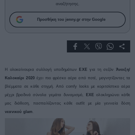
Celebrities
αναζήτησης.
Συνεντεύξεις
Who
Προσθήκη του jenny.gr στην Google
True Stories
Ask the Guru
Success Stories
Ζώδια
Η ολοκαίνουρια συλλογή υποδημάτων
EXE
για τη σεζόν
Άνοιξη/
Living
Καλοκαίρι 2020
έχει πιο φρέσκο αέρα από ποτέ, μαγνητίζοντας τα
βλέμματα σε κάθε στιγμή. Από
comfy
looks
με κοριτσίστικο αέρα
Deco
μέχρι βραδινά σύνολα γεμάτα δυναμισμό,
EXE
ολοκληρώνει κάθε
Cooking
μας διάθεση, πασπαλίζοντας κάθε
outfit
με μία γενναία δόση
Green
νεανικού
glam
.
Αφιερώματα