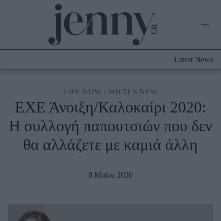
Life Now
What's New
Travel
Latest News
Culture
City Blogging
ABOUT US
ΔΙΑΦΗΜΙΣΤΕΙΤΕ
ΕΠΙΚΟΙΝΩΝΙΑ
LIFE NOW
WHAT'S NEW
ΕΧΕ Άνοιξη/Καλοκαίρι 2020:
Fashion
H συλλογή παπουτσιών που δεν
Shopping
θα αλλάζετε με καμιά άλλη
Styling Tips
Fashion News
8 Μαΐου 2020
Beauty - Ομορφιά
Skincare
Μαλλιά - Νύχια