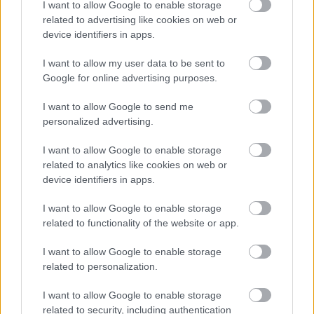
I want to allow Google to enable storage
ευρώ και θα βάλει σε τάξη το ντουλάπι της
related to advertising like cookies on web or
κουζίνας σου
device identifiers in apps.
I want to allow my user data to be sent to
Όσοι μεγάλωσαν χωρίς κινητά, απέκτησαν 6
Google for online advertising purposes.
δεξιότητες ζωής που οι νέοι δεν θα μάθουν ποτέ
I want to allow Google to send me
personalized advertising.
10 διάφανα γαλλικά μανικιούρ για το απόλυτο
clean girl look
I want to allow Google to enable storage
related to analytics like cookies on web or
device identifiers in apps.
I want to allow Google to enable storage
related to functionality of the website or app.
TAGS
ΠΑΠΟΥΤΣΙΑ
I want to allow Google to enable storage
related to personalization.
I want to allow Google to enable storage
related to security, including authentication