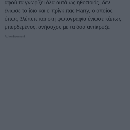
αφού τα γνωρίζει όλα αυτά ως ηθοποιός, δεν
ΒΟΞ
ένιωσε το ίδιο και ο πρίγκιπας Harry, ο οποίος
όπως βλέπετε και στη φωτογραφία ένιωσε κάπως
μπερδεμένος, ανήσυχος με τα όσα αντίκρυζε.
Χωρίς Ταμπέλες
Women's Forum
Hautes Grecians
Γάμος
Market News