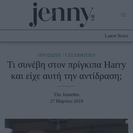
Life Now
What's New
Travel
Latest News
Culture
City Blogging
ABOUT US
ΔΙΑΦΗΜΙΣΤΕΙΤΕ
ΕΠΙΚΟΙΝΩΝΙΑ
ΠΡΟΣΩΠΑ
CELEBRITIES
Τι συνέβη στον πρίγκιπα Harry
Fashion
και είχε αυτή την αντίδραση;
Shopping
Styling Tips
Fashion News
The Jennettes
27 Μαρτίου 2018
Beauty - Ομορφιά
Skincare
Μαλλιά - Νύχια