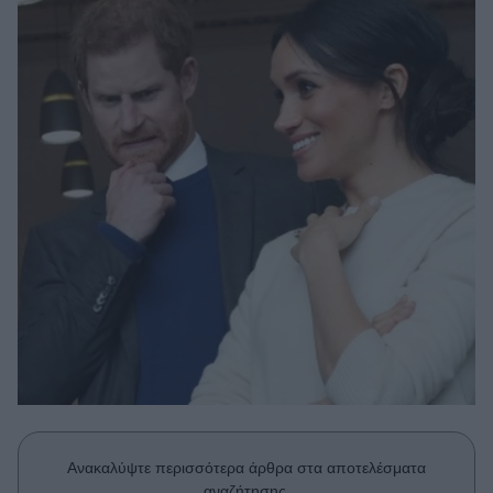
Μακιγιάζ
Beauty News
Well being
Ψυχολογία
Υγεία + Διατροφή
Σχέσεις & Σεξ
Fitness
Woman Power
Parenting
Working Girl
Real Women
Πρόσωπα
Ανακαλύψτε περισσότερα άρθρα στα αποτελέσματα
αναζήτησης.