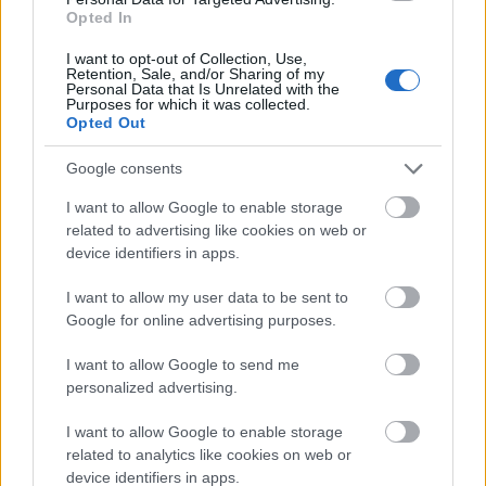
Opted In
I want to opt-out of Collection, Use,
Retention, Sale, and/or Sharing of my
Personal Data that Is Unrelated with the
Purposes for which it was collected.
[gallery-718315]
Opted Out
Κάντε
like
στη σελίδα μας στο
facebook
για να
Google consents
μαθαίνετε όλα τα νέα
I want to allow Google to enable storage
related to advertising like cookies on web or
device identifiers in apps.
I want to allow my user data to be sent to
Google for online advertising purposes.
I want to allow Google to send me
personalized advertising.
I want to allow Google to enable storage
related to analytics like cookies on web or
device identifiers in apps.