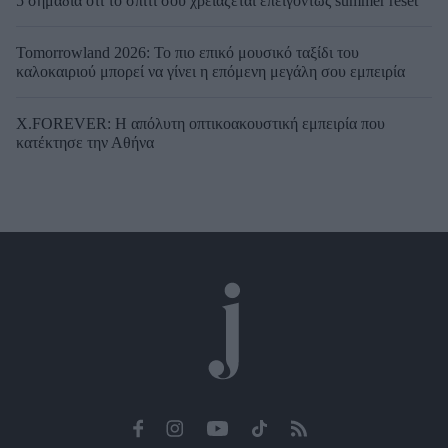
5 σημάδια ότι το σπίτι σου χρειάζεται επειγόντως summer reset
Tomorrowland 2026: Το πιο επικό μουσικό ταξίδι του
καλοκαιριού μπορεί να γίνει η επόμενη μεγάλη σου εμπειρία
X.FOREVER: Η απόλυτη οπτικοακουστική εμπειρία που
κατέκτησε την Αθήνα