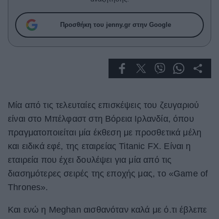
Celebrities
Συνεντεύξεις
Προσθήκη του jenny.gr στην Google
Who
True Stories
Ask the Guru
Success Stories
Ζώδια
Μία από τις τελευταίες επισκέψεις του ζευγαριού
είναι στο Μπέλφαστ στη Βόρεια Ιρλανδία, όπου
Living
πραγματοποιείται μία έκθεση με προσθετικά μέλη
και ειδικά εφέ, της εταιρείας Titanic FX. Είναι η
Deco
εταιρεία που έχει δουλέψει για μία από τις
Cooking
διασημότερες σειρές της εποχής μας, το «Game of
Green
Thrones».
Αφιερώματα
Και ενώ η Meghan αισθανόταν καλά με ό.τι έβλεπε