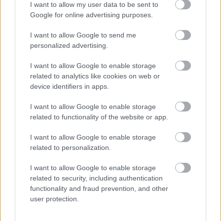
αγαπημένα σου διάσημα πρόσωπα.
I want to allow my user data to be sent to
Google for online advertising purposes.
Ακολούθησε το JennyGr στο
Google News
.
I want to allow Google to send me
personalized advertising.
I want to allow Google to enable storage
related to analytics like cookies on web or
device identifiers in apps.
ΔΙΑΒΑΖΟΝΤΑΙ ΤΩΡΑ
I want to allow Google to enable storage
related to functionality of the website or app.
I want to allow Google to enable storage
Οι μαμάκηδες του ζωδιακού: Αυτά τα ζώδια είναι
related to personalization.
συνήθως κολλημένα στη μαμά τους
I want to allow Google to enable storage
related to security, including authentication
Τα 6 σημεία του σπιτιού που δεν χρειάζεται να
functionality and fraud prevention, and other
καθαρίζεις κάθε εβδομάδα
user protection.
3-3-3 rule: Ο κανόνας που θα αλλάξει τον τρόπο