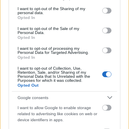
services and may gather and store information including but
not limited to your visit or usage behaviour. You may click to
I want to opt-out of the Sharing of my
personal data.
grant or deny consent to Google and its third-party tags to
Opted In
use your data for below specified purposes in below Google
consent section.
I want to opt-out of the Sale of my
Personal Data.
Opted In
I want to opt-out of processing my
Personal Data for Targeted Advertising.
Opted In
I want to opt-out of Collection, Use,
Retention, Sale, and/or Sharing of my
Personal Data that Is Unrelated with the
Purposes for which it was collected.
Opted Out
Google consents
I want to allow Google to enable storage
related to advertising like cookies on web or
Μάθε τώρα όλα τα νέα για τα
device identifiers in apps.