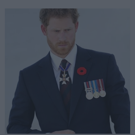
Μακιγιάζ
Beauty News
Well being
Ψυχολογία
Υγεία + Διατροφή
Σχέσεις & Σεξ
Fitness
Woman Power
Parenting
Working Girl
Real Women
Πρόσωπα