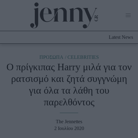
Life Now
What's New
Travel
Latest News
Culture
City Blogging
ABOUT US
ΔΙΑΦΗΜΙΣΤΕΙΤΕ
ΕΠΙΚΟΙΝΩΝΙΑ
ΠΡΟΣΩΠΑ
CELEBRITIES
Ο πρίγκιπας Harry μιλά για τον
Fashion
ρατσισμό και ζητά συγγνώμη
Shopping
για όλα τα λάθη του
Styling Tips
Fashion News
παρελθόντος
Beauty - Ομορφιά
The Jennettes
Skincare
2 Ιουλίου 2020
Μαλλιά - Νύχια