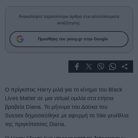
Celebrities
Συνεντεύξεις
Ανακαλύψτε περισσότερα άρθρα στα αποτελέσματα
Who
αναζήτησης.
True Stories
Ask the Guru
Προσθήκη του jenny.gr στην Google
Success Stories
Ζώδια
Living
Ο πρίγκιπας Harry μιλά για το κίνημα του Black
Deco
Lives Matter σε μια virtual ομιλία στα ετήσια
Cooking
βραβεία Diana. Το μήνυμα του Δούκα του
Green
Sussex δημοσιεύθηκε με αφορμή τα 59α γενέθλια
Αφιερώματα
της πριγκίπισσας Diana.