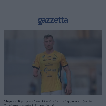
Μάριους Κράιγκερ Λιντ: Ο ποδοσφαιριστής που παίζει στο
Conference χωρίς δεξί χέρι (vid)!