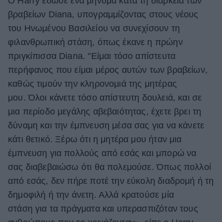
Ο Harry έδωσε ένα μήνυμα κατά τη διάρκεια των
βραβείων Diana, υπογραμμίζοντας στους νέους
ΒΟΞ
του Ηνωμένου Βασιλείου να συνεχίσουν τη
φιλανθρωπική στάση, όπως έκανε η πρώην
Χωρίς Ταμπέλες
πριγκίπισσα Diana. "Είμαι τόσο απίστευτα
περήφανος που είμαι μέρος αυτών των βραβείων,
καθώς τιμούν την κληρονομιά της μητέρας
Women's Forum
μου. Όλοι κάνετε τόσο απίστευτη δουλειά, και σε
μια περίοδο μεγάλης αβεβαιότητας, έχετε βρει τη
δύναμη και την έμπνευση μέσα σας για να κάνετε
Hautes Grecians
κάτι θετικό. Ξέρω ότι η μητέρα μου ήταν μια
έμπνευση για πολλούς από εσάς και μπορώ να
Γάμος
σας διαβεβαιώσω ότι θα πολεμούσε. Όπως πολλοί
από εσάς, δεν πήρε ποτέ την εύκολη διαδρομή ή τη
δημοφιλή ή την άνετη. Αλλά κρατούσε μία
Market News
στάση για τα πράγματα και υπερασπιζόταν τους