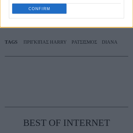
που ντύνεσαι
CONFIRM
TAGS
ΠΡΙΓΚΙΠΑΣ HARRY
ΡΑΤΣΙΣΜΟΣ
DIANA
BEST OF INTERNET