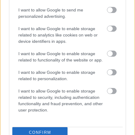
I want to allow Google to send me
personalized advertising.
I want to allow Google to enable storage
related to analytics like cookies on web or
device identifiers in apps.
I want to allow Google to enable storage
related to functionality of the website or app.
I want to allow Google to enable storage
related to personalization.
Μάριους Κράιγκερ Λιντ: Ο ποδοσφαιριστής που παίζει στο
I want to allow Google to enable storage
Conference χωρίς δεξί χέρι (vid)!
related to security, including authentication
functionality and fraud prevention, and other
Τζέφρι Μονκαντά: Ποιος είναι ο «εγκέφαλος» που εμπιστεύτηκε
user protection.
ο Βαγγέλης Μαρινάκης
ΣΕΦ: Επαναπροκηρύσσεται η ενεργειακή αναβάθμιση - Γιατί
CONFIRM