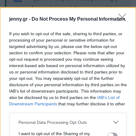
updates γύρω από την ποπ κουλτούρα
και τους αγαπημένους σας celebrities.
jenny.gr -
Do Not Process My Personal Information
If you wish to opt-out of the sale, sharing to third parties, or
processing of your personal or sensitive information for
targeted advertising by us, please use the below opt-out
section to confirm your selection. Please note that after your
ΔΙΑΒΑΖΟΝΤΑΙ ΤΩΡΑ
opt-out request is processed you may continue seeing
interest-based ads based on personal information utilized by
us or personal information disclosed to third parties prior to
your opt-out. You may separately opt-out of the further
Οι μαμάκηδες του ζωδιακού: Αυτά τα ζώδια είναι
disclosure of your personal information by third parties on the
IAB’s list of downstream participants. This information may
συνήθως κολλημένα στη μαμά τους
also be disclosed by us to third parties on the
IAB’s List of
Downstream Participants
that may further disclose it to other
Τα 6 σημεία του σπιτιού που δεν χρειάζεται να
third parties.
καθαρίζεις κάθε εβδομάδα
Please note that this website/app uses one or more Google
Personal Data Processing Opt Outs
services and may gather and store information including but
3-3-3 rule: Ο κανόνας που θα αλλάξει τον τρόπο
not limited to your visit or usage behaviour. You may click to
I want to opt-out of the Sharing of my