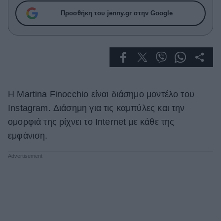
Celebrities
Προσθήκη του jenny.gr στην Google
Συνεντεύξεις
Who
True Stories
Ask the Guru
Success Stories
Ζώδια
H Martina Finocchio είναι διάσημο μοντέλο του
Instagram. Διάσημη για τις καμπύλες και την
ομορφιά της ρίχνει το Internet με κάθε της
Living
εμφάνιση.
Deco
Cooking
Green
Αφιερώματα