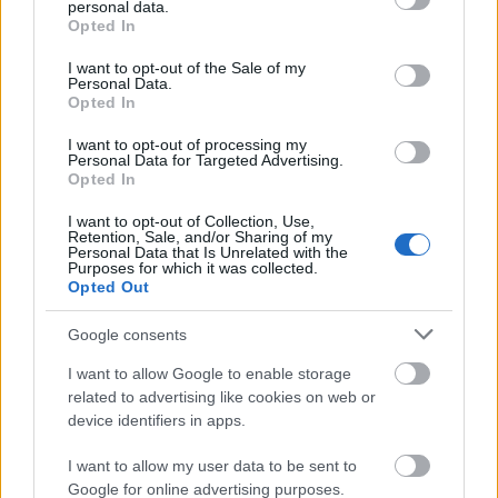
personal data.
grant or deny consent to Google and its third-party tags to
που ντύνεσαι
Opted In
use your data for below specified purposes in below Google
consent section.
I want to opt-out of the Sale of my
Personal Data.
Opted In
I want to opt-out of processing my
Personal Data for Targeted Advertising.
Opted In
I want to opt-out of Collection, Use,
Retention, Sale, and/or Sharing of my
Personal Data that Is Unrelated with the
Purposes for which it was collected.
Opted Out
BEST OF INTERNET
Google consents
I want to allow Google to enable storage
related to advertising like cookies on web or
device identifiers in apps.
I want to allow my user data to be sent to
Google for online advertising purposes.