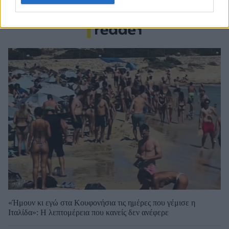
ακυρώθηκε ο πρώτος διαγωνισμός
«Ήμουν κι εγώ στα Κουφονήσια τις ημέρες που γέμισε η
Ιταλίδα»: Η λεπτομέρεια που κανείς δεν ανέφερε