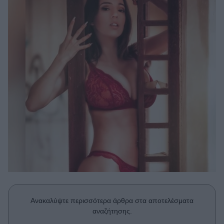
Μακιγιάζ
Beauty News
Well being
Ψυχολογία
Υγεία + Διατροφή
Σχέσεις & Σεξ
Fitness
Woman Power
Parenting
Working Girl
Real Women
Ανακαλύψτε περισσότερα άρθρα στα αποτελέσματα
Πρόσωπα
αναζήτησης.