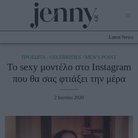
Life Now
What's New
Travel
Latest News
Culture
City Blogging
ABOUT US
ΔΙΑΦΗΜΙΣΤΕΙΤΕ
ΕΠΙΚΟΙΝΩΝΙΑ
ΠΡΟΣΩΠΑ
CELEBRITIES
MEN’S POINT
To sexy μοντέλο στο Instagram
Fashion
που θα σας φτιάξει την μέρα
Shopping
Styling Tips
Fashion News
2 Ιουνίου 2020
Beauty - Ομορφιά
Skincare
Μαλλιά - Νύχια