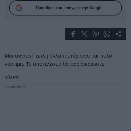
Celebrities
Προσθήκη του jenny.gr στην Google
Συνεντεύξεις
Who
True Stories
Ask the Guru
Success Stories
Ζώδια
Μια συνταγή απλή αλλά ταυτόχρονα και πολύ
νόστιμη. Το αποτέλεσμα θα σας δικαιώσει.
Living
Υλικά
Deco
Cooking
Green
Αφιερώματα