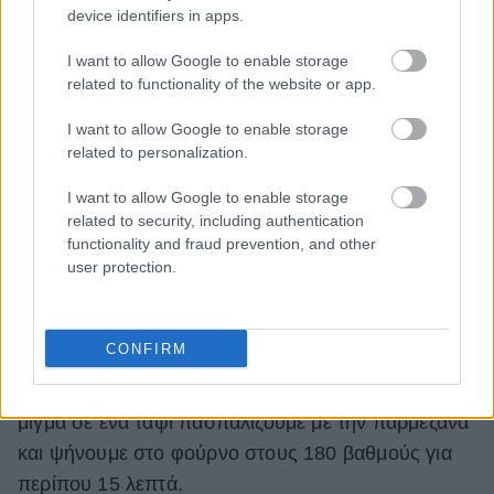
device identifiers in apps.
I want to allow Google to enable storage
related to functionality of the website or app.
I want to allow Google to enable storage
related to personalization.
I want to allow Google to enable storage
related to security, including authentication
functionality and fraud prevention, and other
user protection.
Μόλις το ρύζι μαγειρευτεί εντελώς, σβήνουμε τη
CONFIRM
φωτιά και προσθέτουμε τα μανιτάρια και τη
μοτσαρέλα και ανακατεύουμε καλά. Ρίχνουμε το
μίγμα σε ένα ταψί πασπαλίζουμε με την παρμεζάνα
και ψήνουμε στο φούρνο στους 180 βαθμούς για
περίπου 15 λεπτά.