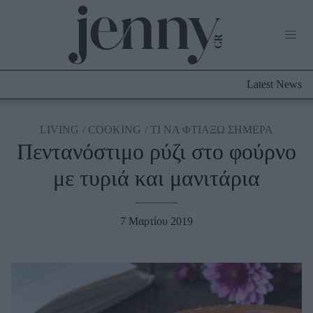
Life Now
What's New
Travel
Latest News
Culture
City Blogging
ABOUT US
ΔΙΑΦΗΜΙΣΤΕΙΤΕ
ΕΠΙΚΟΙΝΩΝΙΑ
LIVING
COOKING
TΙ ΝΑ ΦΤΙΑΞΩ ΣΗΜΕΡΑ
Πεντανόστιμο ρύζι στο φούρνο
Fashion
με τυριά και μανιτάρια
Shopping
Styling Tips
Fashion News
7 Μαρτίου 2019
Beauty - Ομορφιά
Skincare
Μαλλιά - Νύχια