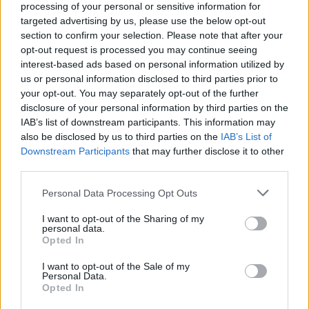
processing of your personal or sensitive information for
targeted advertising by us, please use the below opt-out
section to confirm your selection. Please note that after your
opt-out request is processed you may continue seeing
Αλάτι, πιπέρι
interest-based ads based on personal information utilized by
us or personal information disclosed to third parties prior to
Εκτέλεση
your opt-out. You may separately opt-out of the further
disclosure of your personal information by third parties on the
Κόβουμε τη μοτσαρέλα κύβους και ύστερα
IAB’s list of downstream participants. This information may
also be disclosed by us to third parties on the
IAB’s List of
ψιλοκόβουμε το κρεμμύδι. Σε ένα τηγάνι
Downstream Participants
that may further disclose it to other
ζεσταίνουμε λίγο λάδι και σοτάρουμε το κρεμμύδι.
third parties.
Στη συνέχεια προσθέτουμε το ρύζι, ανακατεύουμε
Please note that this website/app uses one or more Google
Personal Data Processing Opt Outs
και σιγά σιγά προσθέτουμε το ζωμό. Συνεχίζουμε
services and may gather and store information including but
το μαγείρεμα, ενώ καθαρίζουμε και κόβουμε σε
not limited to your visit or usage behaviour. You may click to
I want to opt-out of the Sharing of my
personal data.
grant or deny consent to Google and its third-party tags to
φέτες τα μανιτάρια.
Opted In
use your data for below specified purposes in below Google
consent section.
I want to opt-out of the Sale of my
Personal Data.
Opted In