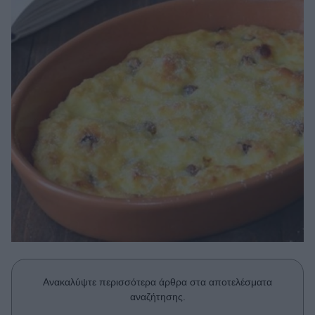
Μακιγιάζ
Beauty News
Well being
Ψυχολογία
Υγεία + Διατροφή
Σχέσεις & Σεξ
Fitness
Woman Power
Parenting
Working Girl
Real Women
Ανακαλύψτε περισσότερα άρθρα στα αποτελέσματα
Πρόσωπα
αναζήτησης.