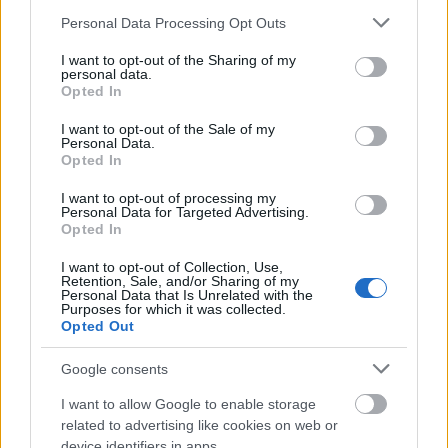
Please note that this website/app uses one or more Google
Personal Data Processing Opt Outs
services and may gather and store information including but
not limited to your visit or usage behaviour. You may click to
I want to opt-out of the Sharing of my
personal data.
grant or deny consent to Google and its third-party tags to
Ελαιόλαδο
Opted In
use your data for below specified purposes in below Google
consent section.
I want to opt-out of the Sale of my
Εκτέλεση
Personal Data.
Opted In
Κόβουμε το στήθος κοτόπουλου σε μικρές
I want to opt-out of processing my
μπουκίτσες. Στη συνέχεια σε ένα μπολ
Personal Data for Targeted Advertising.
Opted In
προσθέτουμε τη φρυγανιά, την παρμεζάνα, τα
βότανα και την πάπρικα. Πανάρουμε τα κομμάτια
I want to opt-out of Collection, Use,
Retention, Sale, and/or Sharing of my
κοτόπουλου με τη φρυγανιά και τα βάζουμε σε ένα
Personal Data that Is Unrelated with the
Purposes for which it was collected.
ταψί. Προσθέτουμε λίγο ελαιόλαδο και ψήνουμε
Opted Out
στον φούρνο στους 180 βαθμούς για 20 λεπτά.
Google consents
I want to allow Google to enable storage
related to advertising like cookies on web or
device identifiers in apps.