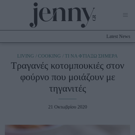
Life Now
What's New
Travel
Latest News
Culture
City Blogging
ABOUT US
ΔΙΑΦΗΜΙΣΤΕΙΤΕ
ΕΠΙΚΟΙΝΩΝΙΑ
LIVING
COOKING
TΙ ΝΑ ΦΤΙΑΞΩ ΣΗΜΕΡΑ
Τραγανές κοτομπουκιές στον
Fashion
φούρνο που μοιάζουν με
Shopping
τηγανιτές
Styling Tips
Fashion News
21 Οκτωβρίου 2020
Beauty - Ομορφιά
Skincare
Μαλλιά - Νύχια