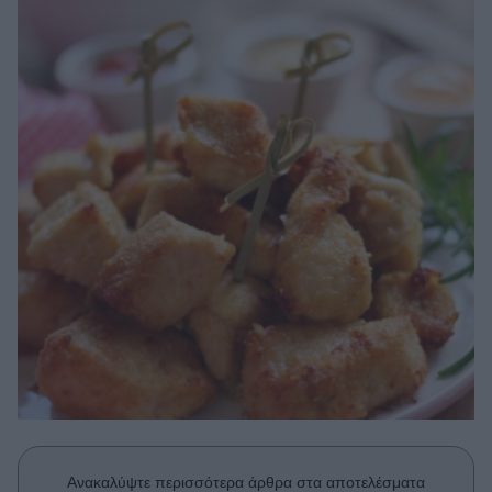
Μακιγιάζ
Beauty News
Well being
Ψυχολογία
Υγεία + Διατροφή
Σχέσεις & Σεξ
Fitness
Woman Power
Parenting
Working Girl
Real Women
Πρόσωπα
Ανακαλύψτε περισσότερα άρθρα στα αποτελέσματα