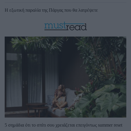
Η εξωτική παραλία της Πάργας που θα λατρέψετε
5 σημάδια ότι το σπίτι σου χρειάζεται επειγόντως summer reset