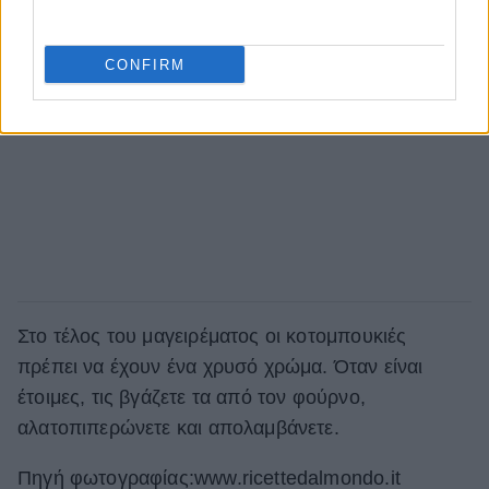
CONFIRM
Στο τέλος του μαγειρέματος οι κοτομπουκιές
πρέπει να έχουν ένα χρυσό χρώμα. Όταν είναι
έτοιμες, τις βγάζετε τα από τον φούρνο,
αλατοπιπερώνετε και απολαμβάνετε.
Πηγή φωτογραφίας:www.ricettedalmondo.it