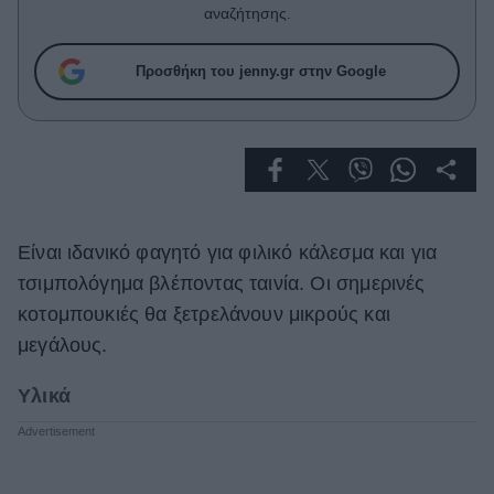
Celebrities
αναζήτησης.
Συνεντεύξεις
Who
Προσθήκη του jenny.gr στην Google
True Stories
Ask the Guru
Success Stories
Ζώδια
Είναι ιδανικό φαγητό για φιλικό κάλεσμα και για
Living
τσιμπολόγημα βλέποντας ταινία. Οι σημερινές
κοτομπουκιές θα ξετρελάνουν μικρούς και
Deco
μεγάλους.
Cooking
Green
Υλικά
Αφιερώματα