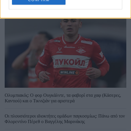
Ολυμπιακός: Ο φορ Ουγκάλντε, τα φαβορί στα χαφ (Κάσερες,
Καντιού) και ο Τικνιζιάν για αριστερά
Οι πλουσιότεροι ιδιοκτήτες ομάδων παγκοσμίως: Πάνω από τον
Φλορεντίνο Πέρεθ ο Βαγγέλης Μαρινάκης