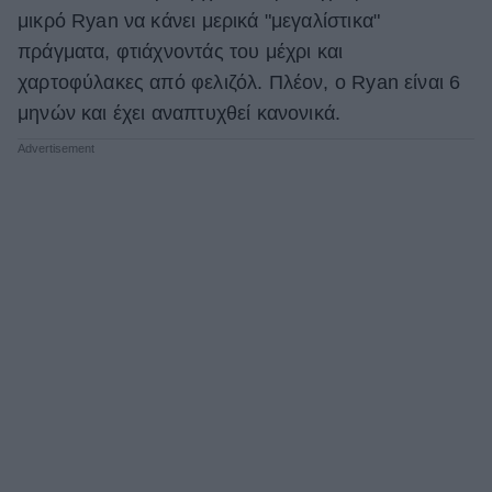
μικρό Ryan να κάνει μερικά "μεγαλίστικα"
ΒΟΞ
πράγματα, φτιάχνοντάς του μέχρι και
χαρτοφύλακες από φελιζόλ. Πλέον, ο Ryan είναι 6
μηνών και έχει αναπτυχθεί κανονικά.
Χωρίς Ταμπέλες
Women's Forum
Hautes Grecians
Γάμος
Market News