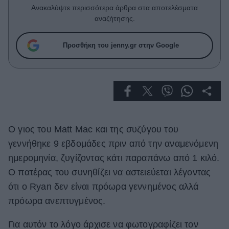
Celebrities
Ανακαλύψτε περισσότερα άρθρα στα αποτελέσματα
Συνεντεύξεις
αναζήτησης.
Who
True Stories
Προσθήκη του jenny.gr στην Google
Ask the Guru
Success Stories
Ζώδια
Ο γιος του Matt Mac και της συζύγου του
Living
γεννήθηκε 9 εβδομάδες πριν από την αναμενόμενη
Deco
ημερομηνία, ζυγίζοντας κάτι παραπάνω από 1 κιλό.
Cooking
Ο πατέρας του συνηθίζει να αστειεύεται λέγοντας
Green
ότι ο Ryan δεν είναι πρόωρα γεννημένος αλλά
πρόωρα ανεπτυγμένος.
Αφιερώματα
Για αυτόν το λόγο άρχισε να φωτογραφίζει τον