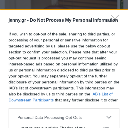
jenny.gr -
Do Not Process My Personal Information
If you wish to opt-out of the sale, sharing to third parties, or
processing of your personal or sensitive information for
targeted advertising by us, please use the below opt-out
section to confirm your selection. Please note that after your
opt-out request is processed you may continue seeing
interest-based ads based on personal information utilized by
us or personal information disclosed to third parties prior to
your opt-out. You may separately opt-out of the further
disclosure of your personal information by third parties on the
IAB’s list of downstream participants. This information may
also be disclosed by us to third parties on the
IAB’s List of
Downstream Participants
that may further disclose it to other
Baby Ryan: Το πρόωρο μωρό που κάνει
third parties.
αντρίκεια πράγματα
Please note that this website/app uses one or more Google
Personal Data Processing Opt Outs
services and may gather and store information including but