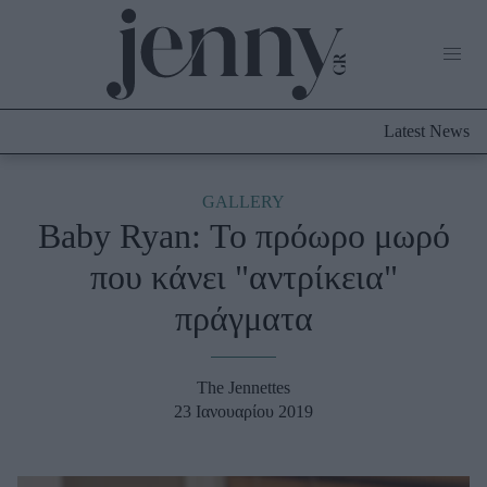
Life Now
What's New
Travel
Latest News
Culture
City Blogging
ABOUT US
ΔΙΑΦΗΜΙΣΤΕΙΤΕ
ΕΠΙΚΟΙΝΩΝΙΑ
GALLERY
Baby Ryan: Το πρόωρο μωρό
Fashion
που κάνει "αντρίκεια"
Shopping
πράγματα
Styling Tips
Fashion News
The Jennettes
Beauty - Ομορφιά
23 Ιανουαρίου 2019
Skincare
Μαλλιά - Νύχια