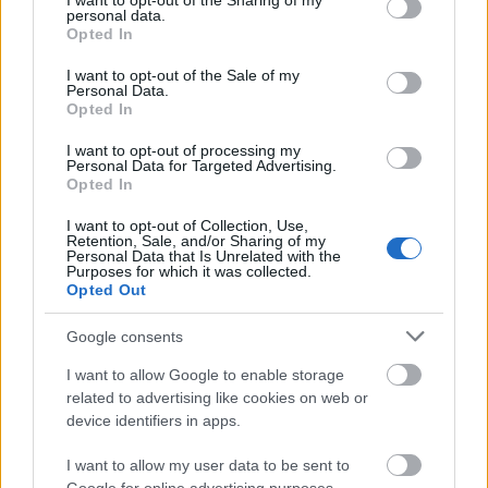
not limited to your visit or usage behaviour. You may click to
I want to opt-out of the Sharing of my
personal data.
grant or deny consent to Google and its third-party tags to
Opted In
use your data for below specified purposes in below Google
ΔΙΑΒΑΖΟΝΤΑΙ ΤΩΡΑ
consent section.
I want to opt-out of the Sale of my
Personal Data.
Opted In
I want to opt-out of processing my
Personal Data for Targeted Advertising.
3 ζώδια θα μπουν σε σκληρά διλήμματα μέχρι τις
Opted In
15/8 - Τέλος οι υπεκφυγές
I want to opt-out of Collection, Use,
Retention, Sale, and/or Sharing of my
Αυτό το φυτό πρέπει να φυτέψεις τον Αύγουστο
Personal Data that Is Unrelated with the
Purposes for which it was collected.
για να απαλλαγείς από τα κουνούπια
Opted Out
Google consents
Η συνήθεια που «σκουριάζει» σιωπηλά το μυαλό
σου - Συμβαίνει στους περισσότερους και δεν το
I want to allow Google to enable storage
related to advertising like cookies on web or
καταλαβαίνουμε
device identifiers in apps.
I want to allow my user data to be sent to