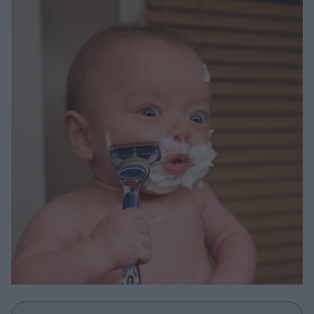
Μακιγιάζ
Beauty News
Well being
Ψυχολογία
Υγεία + Διατροφή
Σχέσεις & Σεξ
Fitness
Woman Power
Parenting
Working Girl
Real Women
Πρόσωπα