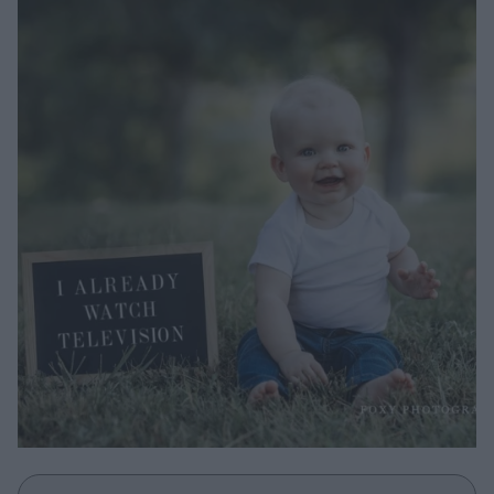
Μακιγιάζ
Beauty News
Well being
Ψυχολογία
Υγεία + Διατροφή
Σχέσεις & Σεξ
Fitness
Woman Power
Parenting
Working Girl
Real Women
Πρόσωπα