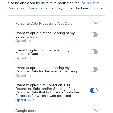
also be disclosed by us to third parties on the
IAB’s List of
Downstream Participants
that may further disclose it to other
third parties.
Please note that this website/app uses one or more Google
Personal Data Processing Opt Outs
services and may gather and store information including but
not limited to your visit or usage behaviour. You may click to
I want to opt-out of the Sharing of my
personal data.
grant or deny consent to Google and its third-party tags to
Opted In
use your data for below specified purposes in below Google
consent section.
I want to opt-out of the Sale of my
Personal Data.
Opted In
I want to opt-out of processing my
Personal Data for Targeted Advertising.
Opted In
I want to opt-out of Collection, Use,
Retention, Sale, and/or Sharing of my
Personal Data that Is Unrelated with the
Purposes for which it was collected.
Opted Out
Google consents