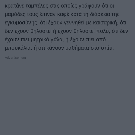
κρατάνε ταμπέλες στις οποίες γράφουν ότι οι
ΒΟΞ
μαμάδες τους έπιναν καφέ κατά τη διάρκεια της
εγκυμοσύνης, ότι έχουν γεννηθεί με καισαρική, ότι
δεν έχουν θηλαστεί ή έχουν θηλαστεί πολύ, ότι δεν
Χωρίς Ταμπέλες
έχουν πιει μητρικό γάλα, ή έχουν πιει από
μπουκάλια, ή ότι κάνουν μαθήματα στο σπίτι.
Women's Forum
Hautes Grecians
Γάμος
Market News