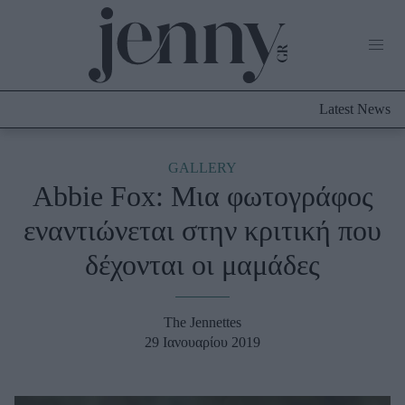
Life Now
What's New
Travel
Latest News
Culture
City Blogging
ABOUT US
ΔΙΑΦΗΜΙΣΤΕΙΤΕ
ΕΠΙΚΟΙΝΩΝΙΑ
GALLERY
Abbie Fox: Μια φωτογράφος
Fashion
εναντιώνεται στην κριτική που
Shopping
δέχονται οι μαμάδες
Styling Tips
Fashion News
The Jennettes
Beauty - Ομορφιά
29 Ιανουαρίου 2019
Skincare
Μαλλιά - Νύχια