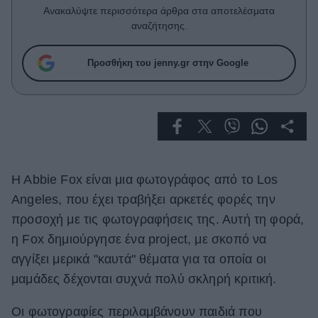
Celebrities
Ανακαλύψτε περισσότερα άρθρα στα αποτελέσματα
Συνεντεύξεις
αναζήτησης.
Who
True Stories
Προσθήκη του jenny.gr στην Google
Ask the Guru
Success Stories
Ζώδια
H Abbie Fox είναι μια φωτογράφος από το Los
Living
Angeles, που έχει τραβήξει αρκετές φορές την
Deco
προσοχή με τις φωτογραφήσεις της. Αυτή τη φορά,
Cooking
η Fox δημιούργησε ένα project, με σκοπό να
Green
αγγίξει μερικά "καυτά" θέματα για τα οποία οι
μαμάδες δέχονται συχνά πολύ σκληρή κριτική.
Αφιερώματα
Οι φωτογραφίες περιλαμβάνουν παιδιά που