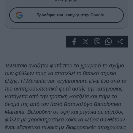
Celebrities
Συνεντεύξεις
Προσθήκη του jenny.gr στην Google
Who
True Stories
Ask the Guru
Success Stories
Ζώδια
Τελευταία αναζητώ φυτά που το χρώμα ή το σχήμα
των φύλλων τους να αποτελεί το βασικό σημείο
Living
έλξης. H Μaranta var. erythroneura είναι ένα από τα
πιο αντιπροσωπευτικά φυτά αυτής της κατηγορίας.
Deco
Κατάγεται από την τροπική Βραζιλία και πήρε το
Cooking
όνομά της από τον Ιταλό Βοτανολόγο Bartolomeo
Green
Maranta. Βελούδινα σε υφή και μεγάλα σε μέγεθος
φύλλα με χαρακτηριστικά κόκκινα νεύρα συνθέτουν
Αφιερώματα
έναν εξαιρετικό πίνακα με διαφορετικές αποχρώσεις