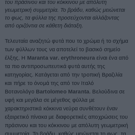
του πράσινου και του κόκκινου με απόλυτη
ΒΟΞ
γεωμετρική συμμετρία. Το βράδυ, καθώς μειώνεται
το φως, τα φύλλα της προσεύχονται αλλάζοντας
από οριζόντια σε κάθετη διάταξη.
Χωρίς Ταμπέλες
Τελευταία αναζητώ φυτά που το χρώμα ή το σχήμα
των φύλλων τους να αποτελεί το βασικό σημείο
Women's Forum
έλξης. H
Μaranta var. erythroneura
είναι ένα από
τα πιο αντιπροσωπευτικά φυτά αυτής της
κατηγορίας. Κατάγεται από την τροπική Βραζιλία
Hautes Grecians
και πήρε το όνομά της από τον Ιταλό
Βοτανολόγο
Bartolomeo Maranta
. Βελούδινα σε
υφή και μεγάλα σε μέγεθος φύλλα με
Γάμος
χαρακτηριστικά κόκκινα νεύρα συνθέτουν έναν
εξαιρετικό πίνακα με διαφορετικές αποχρώσεις του
Market News
πράσινου και του κόκκινου με απόλυτη γεωμετρική
συμμετρία. Το βράδυ, καθώς μειώνεται το φως, τα