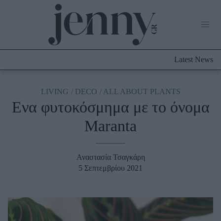
Life Now
What's New
Travel
Latest News
Culture
City Blogging
ABOUT US
ΔΙΑΦΗΜΙΣΤΕΙΤΕ
ΕΠΙΚΟΙΝΩΝΙΑ
LIVING
DECO
ALL ABOUT PLANTS
Eνα φυτοκόσμημα με το όνομα
Fashion
Maranta
Shopping
Styling Tips
Fashion News
Αναστασία Τσαγκάρη
5 Σεπτεμβρίου 2021
Beauty - Ομορφιά
Skincare
Μαλλιά - Νύχια