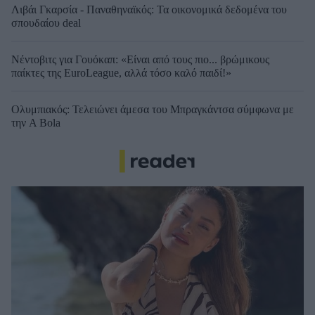
Λιβάι Γκαρσία - Παναθηναϊκός: Τα οικονομικά δεδομένα του
σπουδαίου deal
Νέντοβιτς για Γουόκαπ: «Είναι από τους πιο... βρώμικους
παίκτες της EuroLeague, αλλά τόσο καλό παιδί!»
Ολυμπιακός: Τελειώνει άμεσα του Μπραγκάντσα σύμφωνα με
την A Bola