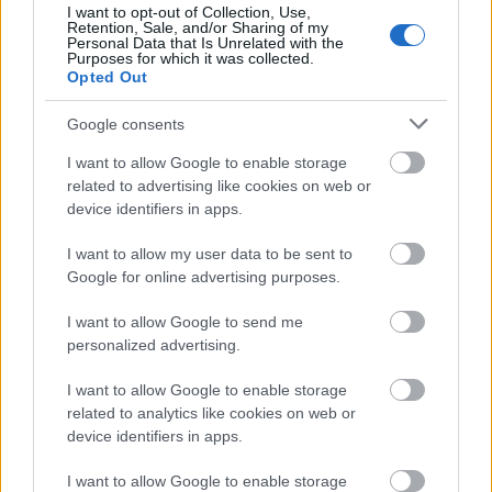
I want to opt-out of Collection, Use,
Retention, Sale, and/or Sharing of my
Personal Data that Is Unrelated with the
Purposes for which it was collected.
Opted Out
Google consents
ΔΙΑΒΑΖΟΝΤΑΙ ΤΩΡΑ
I want to allow Google to enable storage
related to advertising like cookies on web or
device identifiers in apps.
I want to allow my user data to be sent to
Το gadget από τα IKEA που κοστίζει κάτω από 2
Google for online advertising purposes.
ευρώ και θα βάλει σε τάξη το ντουλάπι της
κουζίνας σου
I want to allow Google to send me
personalized advertising.
Όσοι μεγάλωσαν χωρίς κινητά, απέκτησαν 6
I want to allow Google to enable storage
δεξιότητες ζωής που οι νέοι δεν θα μάθουν ποτέ
related to analytics like cookies on web or
device identifiers in apps.
10 διάφανα γαλλικά μανικιούρ για το απόλυτο
I want to allow Google to enable storage