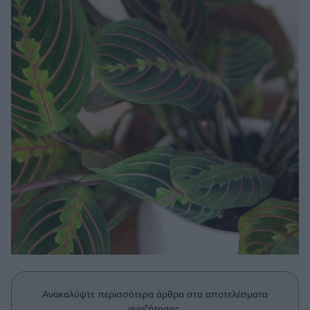
Μακιγιάζ
Beauty News
Well being
Ψυχολογία
Υγεία + Διατροφή
Σχέσεις & Σεξ
Fitness
Woman Power
Parenting
Working Girl
Real Women
Πρόσωπα
Ανακαλύψτε περισσότερα άρθρα στα αποτελέσματα
αναζήτησης.