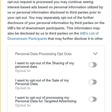
opt-out request is processed you may continue seeing
interest-based ads based on personal information utilized by
us or personal information disclosed to third parties prior to
your opt-out. You may separately opt-out of the further
disclosure of your personal information by third parties on the
IAB’s list of downstream participants. This information may
also be disclosed by us to third parties on the
IAB’s List of
Downstream Participants
that may further disclose it to other
third parties.
Please note that this website/app uses one or more Google
Personal Data Processing Opt Outs
services and may gather and store information including but
not limited to your visit or usage behaviour. You may click to
I want to opt-out of the Sharing of my
personal data.
grant or deny consent to Google and its third-party tags to
Opted In
use your data for below specified purposes in below Google
consent section.
I want to opt-out of the Sale of my
Γίνε κι εσύ μέλος μόνο με 6€/ έτος στο
Personal Data.
Opted In
συνδρομητικό Jenny.gr Exclusive Benefits
I want to opt-out of processing my
Personal Data for Targeted Advertising.
Opted In