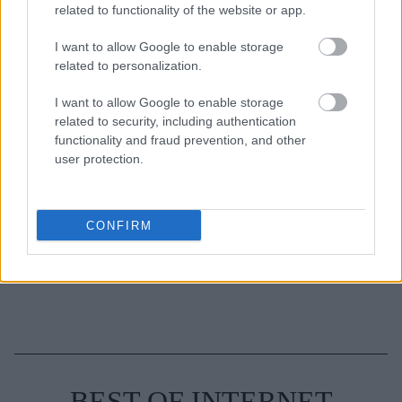
clean girl look
related to functionality of the website or app.
I want to allow Google to enable storage
related to personalization.
I want to allow Google to enable storage
TAGS
ΦΥΤΑ ΕΣΩΤΕΡΙΚΟΥ ΧΩΡΟΥ
ΜΑΡΑΝΤΑ
related to security, including authentication
ΚΑΛΛΩΠΙΣΤΙΚΑ ΦΥΤΑ
functionality and fraud prevention, and other
ΑΝΑΣΤΑΣΙΑ ΤΣΑΓΚΑΡΗ
ALL ABOUT ORCHIDS
user protection.
CONFIRM
BEST OF INTERNET