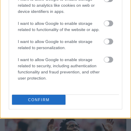
related to analytics like cookies on web or
device identifiers in apps.
I want to allow Google to enable storage
Μάριους Κράιγκερ Λιντ: Ο ποδοσφαιριστής που παίζει στο
related to functionality of the website or app.
Conference χωρίς δεξί χέρι (vid)!
I want to allow Google to enable storage
related to personalization.
Τζέφρι Μονκαντά: Ποιος είναι ο «εγκέφαλος» που εμπιστεύτηκε
ο Βαγγέλης Μαρινάκης
I want to allow Google to enable storage
related to security, including authentication
ΣΕΦ: Επαναπροκηρύσσεται η ενεργειακή αναβάθμιση - Γιατί
functionality and fraud prevention, and other
ακυρώθηκε ο πρώτος διαγωνισμός
user protection.
CONFIRM