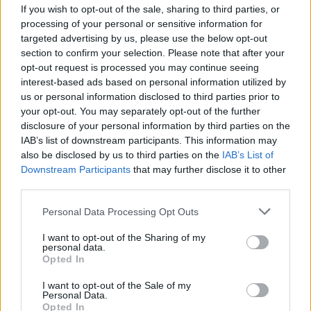
If you wish to opt-out of the sale, sharing to third parties, or
processing of your personal or sensitive information for
targeted advertising by us, please use the below opt-out
section to confirm your selection. Please note that after your
Οι μαμάκηδες του ζωδιακού: Αυτά τα ζώδια είναι
opt-out request is processed you may continue seeing
συνήθως κολλημένα στη μαμά τους
interest-based ads based on personal information utilized by
us or personal information disclosed to third parties prior to
Τα 6 σημεία του σπιτιού που δεν χρειάζεται να
your opt-out. You may separately opt-out of the further
disclosure of your personal information by third parties on the
καθαρίζεις κάθε εβδομάδα
IAB’s list of downstream participants. This information may
also be disclosed by us to third parties on the
IAB’s List of
3-3-3 rule: Ο κανόνας που θα αλλάξει τον τρόπο
Downstream Participants
that may further disclose it to other
third parties.
που ντύνεσαι
Please note that this website/app uses one or more Google
Personal Data Processing Opt Outs
services and may gather and store information including but
not limited to your visit or usage behaviour. You may click to
I want to opt-out of the Sharing of my
personal data.
grant or deny consent to Google and its third-party tags to
Opted In
use your data for below specified purposes in below Google
consent section.
I want to opt-out of the Sale of my
Personal Data.
Opted In