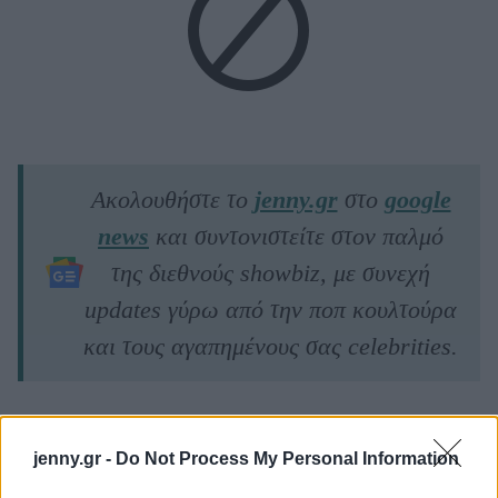
Ακολουθήστε το
jenny.gr
στο
google
news
και συντονιστείτε στον παλμό
της διεθνούς showbiz, με συνεχή
updates γύρω από την ποπ κουλτούρα
και τους αγαπημένους σας celebrities.
jenny.gr -
Do Not Process My Personal Information
ΔΙΑΒΑΖΟΝΤΑΙ ΤΩΡΑ