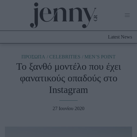
Life Now
What's New
Travel
Latest News
Culture
City Blogging
ABOUT US
ΔΙΑΦΗΜΙΣΤΕΙΤΕ
ΕΠΙΚΟΙΝΩΝΙΑ
ΠΡΟΣΩΠΑ
CELEBRITIES
MEN’S POINT
Το ξανθό μοντέλο που έχει
Fashion
φανατικούς οπαδούς στο
Shopping
Instagram
Styling Tips
Fashion News
27 Ιουνίου 2020
Beauty - Ομορφιά
Skincare
Μαλλιά - Νύχια