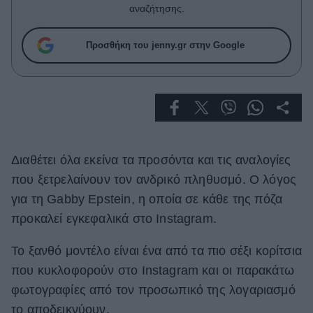
Celebrities
αναζήτησης.
Συνεντεύξεις
Who
Προσθήκη του jenny.gr στην Google
True Stories
Ask the Guru
Success Stories
Ζώδια
Διαθέτει όλα εκείνα τα προσόντα και τις αναλογίες
Living
που ξετρελαίνουν τον ανδρικό πληθυσμό. Ο λόγος
για τη Gabby Epstein, η οποία σε κάθε της πόζα
Deco
προκαλεί εγκεφαλικά στο Instagram.
Cooking
Green
Το ξανθό μοντέλο είναι ένα από τα πιο σέξι κορίτσια
που κυκλοφορούν στο Instagram και οι παρακάτω
Αφιερώματα
φωτογραφίες από τον προσωπικό της λογαριασμό
το αποδεικνύουν.