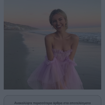
Μακιγιάζ
Beauty News
Well being
Ψυχολογία
Υγεία + Διατροφή
Σχέσεις & Σεξ
Fitness
Woman Power
Parenting
Working Girl
Real Women
Πρόσωπα
Ανακαλύψτε περισσότερα άρθρα στα αποτελέσματα