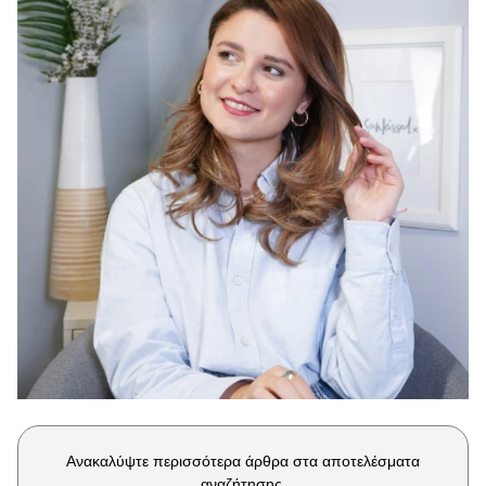
Μακιγιάζ
Beauty News
Well being
Ψυχολογία
Υγεία + Διατροφή
Σχέσεις & Σεξ
Fitness
Woman Power
Parenting
Working Girl
Real Women
Πρόσωπα
Ανακαλύψτε περισσότερα άρθρα στα αποτελέσματα
αναζήτησης.