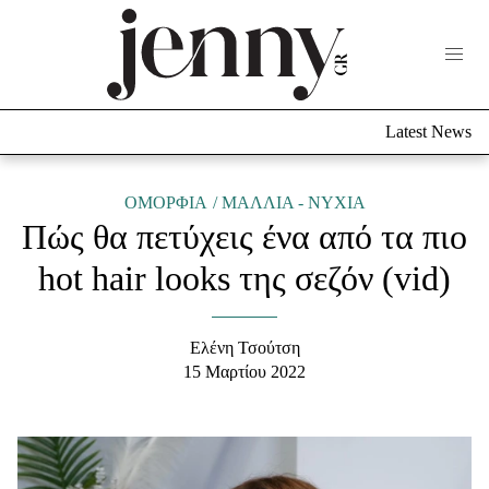
Life Now
What's New
Travel
Latest News
Culture
City Blogging
ABOUT US
ΔΙΑΦΗΜΙΣΤΕΙΤΕ
ΕΠΙΚΟΙΝΩΝΙΑ
ΟΜΟΡΦΙΑ
ΜΑΛΛΙΑ - ΝΥΧΙΑ
Πώς θα πετύχεις ένα από τα πιο
Fashion
hot hair looks της σεζόν (vid)
Shopping
Styling Tips
Fashion News
Ελένη Τσούτση
15 Μαρτίου 2022
Beauty - Ομορφιά
Skincare
Μαλλιά - Νύχια