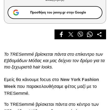
Celebrities
Συνεντεύξεις
Προσθήκη του jenny.gr στην Google
Who
True Stories
Ask the Guru
Success Stories
Ζώδια
To TRESemmé βρίσκεται πάντα στο επίκεντρο των
Εβδομάδων Μόδας και μας δείχνει τον δρόμο για τα
Living
πιο ξεχωριστά hair looks.
Deco
Εμείς θα κάνουμε focus στο
New York Fashion
Cooking
Week
που παρακολουθήσαμε φέτος μαζί με το
Green
TRESemmé.
Αφιερώματα
To TRESemmé βρίσκεται πάντα στο κέντρο των