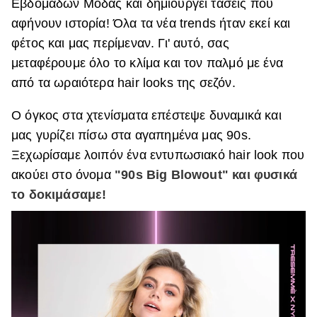
Εβδομάδων Μόδας και δημιουργεί τάσεις που
ΒΟΞ
αφήνουν ιστορία! Όλα τα νέα trends ήταν εκεί και
φέτος και μας περίμεναν. Γι' αυτό, σας
μεταφέρουμε όλο το κλίμα και τον παλμό με ένα
Χωρίς Ταμπέλες
από τα ωραιότερα hair looks της σεζόν.
Ο όγκος στα χτενίσματα επέστεψε δυναμικά και
Women's Forum
μας γυρίζει πίσω στα αγαπημένα μας 90s.
Ξεχωρίσαμε λοιπόν ένα εντυπωσιακό hair look που
ακούει στο όνομα
"90s Big Blowout" και φυσικά
Hautes Grecians
το δοκιμάσαμε!
Γάμος
Market News