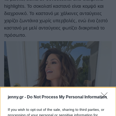
highlights. Το σοκολατί καστανό είναι κομψό και
διαχρονικό. Το καστανό με χάλκινες ανταύγειες
χαρίζει ζωντάνια χωρίς υπερβολές, ενώ ένα ζεστό
καστανό με μελί ανταύγειες φωτίζει διακριτικά το
πρόσωπο.
jenny.gr -
Do Not Process My Personal Information
If you wish to opt-out of the sale, sharing to third parties, or
processing of your personal or sensitive information for