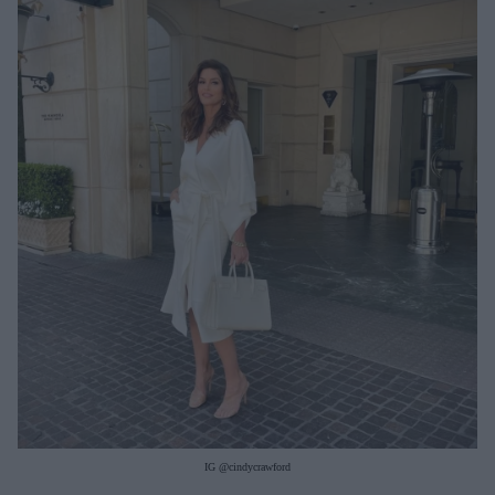
Μακιγιάζ
Beauty News
Well being
Ψυχολογία
Υγεία + Διατροφή
Σχέσεις & Σεξ
Fitness
Woman Power
Parenting
Working Girl
Real Women
Πρόσωπα
IG @cindycrawford