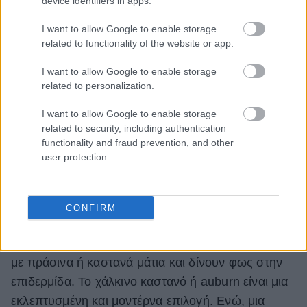
device identifiers in apps.
I want to allow Google to enable storage
related to functionality of the website or app.
I want to allow Google to enable storage
related to personalization.
I want to allow Google to enable storage
related to security, including authentication
functionality and fraud prevention, and other
user protection.
Οι χάλκινες αποχρώσεις
Αν μια γυναίκα επιθυμεί μια πιο εκφραστική
CONFIRM
αλλαγή, μπορεί να τολμήσει αποχρώσεις του
χάλκινου. Είναι ιδιαίτερα κολακευτικές για γυναίκες
με πράσινα ή καστανά μάτια και δίνουν φως στην
επιδερμίδα. Το χάλκινο καστανό ή auburn είναι μια
εκλεπτυσμένη και μοντέρνα επιλογή. Ενώ, μια