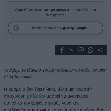
Celebrities
Συνεντεύξεις
Ανακαλύψτε περισσότερα άρθρα στα αποτελέσματα
Who
αναζήτησης.
True Stories
Ask the Guru
Προσθήκη του jenny.gr στην Google
Success Stories
Ζώδια
Living
Υπάρχει το ιδανικό χρώμα μαλλιών για κάθε γυναίκα
σε κάθε ηλικία
Deco
Cooking
Green
Η ομορφιά δεν έχει ηλικία, αλλά μια “σωστή”
απόχρωση
μαλλιών
μπορεί να ανανεώσει
Αφιερώματα
συνολικά την εμφάνιση κάθε γυναίκας,
αναδεικνύοντας το φυσικό χρώμα της επιδερμίδας