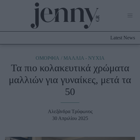
Life Now
What's New
Travel
Latest News
Culture
City Blogging
ABOUT US
ΔΙΑΦΗΜΙΣΤΕΙΤΕ
ΕΠΙΚΟΙΝΩΝΙΑ
ΟΜΟΡΦΙΑ
ΜΑΛΛΙΑ - ΝΥΧΙΑ
Τα πιο κολακευτικά χρώματα
Fashion
μαλλιών για γυναίκες, μετά τα
Shopping
50
Styling Tips
Fashion News
Αλεξάνδρα Τρύφωνος
Beauty - Ομορφιά
30 Απριλίου 2025
Skincare
Μαλλιά - Νύχια