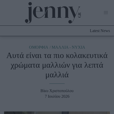
Life Now
What's New
Travel
Latest News
Culture
City Blogging
ABOUT US
ΔΙΑΦΗΜΙΣΤΕΙΤΕ
ΕΠΙΚΟΙΝΩΝΙΑ
ΟΜΟΡΦΙΑ
ΜΑΛΛΙΑ - ΝΥΧΙΑ
Αυτά είναι τα πιο κολακευτικά
Fashion
χρώματα μαλλιών για λεπτά
Shopping
μαλλιά
Styling Tips
Fashion News
Βίκυ Χριστοπούλου
Beauty - Ομορφιά
7 Ιουλίου 2026
Skincare
Μαλλιά - Νύχια