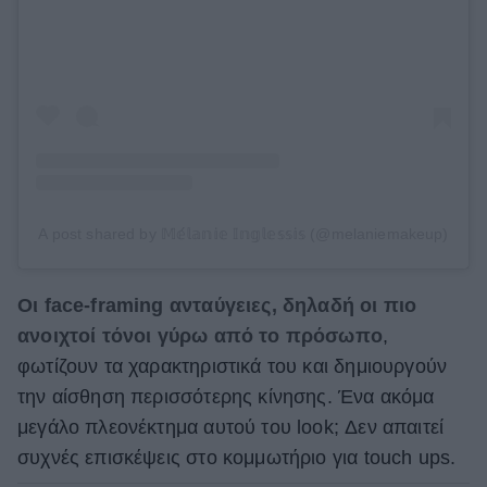
A post shared by 𝕄𝕖́𝕝𝕒𝕟𝕚𝕖 𝕀𝕟𝕘𝕝𝕖𝕤𝕤𝕚𝕤 (@melaniemakeup)
Οι face-framing ανταύγειες, δηλαδή οι πιο
ανοιχτοί τόνοι γύρω από το πρόσωπο
,
φωτίζουν τα χαρακτηριστικά του και δημιουργούν
την αίσθηση περισσότερης κίνησης. Ένα ακόμα
μεγάλο πλεονέκτημα αυτού του look; Δεν απαιτεί
συχνές επισκέψεις στο κομμωτήριο για touch ups.