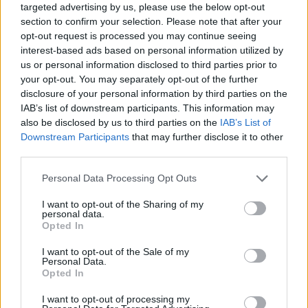
targeted advertising by us, please use the below opt-out
section to confirm your selection. Please note that after your
opt-out request is processed you may continue seeing
interest-based ads based on personal information utilized by
us or personal information disclosed to third parties prior to
your opt-out. You may separately opt-out of the further
disclosure of your personal information by third parties on the
IAB’s list of downstream participants. This information may
also be disclosed by us to third parties on the
IAB’s List of
A post shared by 𝕄𝕖́𝕝𝕒𝕟𝕚𝕖 𝕀𝕟𝕘𝕝𝕖𝕤𝕤𝕚𝕤 (@melaniemakeup)
Downstream Participants
that may further disclose it to other
third parties.
Please note that this website/app uses one or more Google
Η ελαφρώς πιο σκούρα ρίζα
δημιουργεί οπτικό
Personal Data Processing Opt Outs
services and may gather and store information including but
βάθος, με αποτέλεσμα τα μαλλιά να δείχνουν πιο
not limited to your visit or usage behaviour. You may click to
I want to opt-out of the Sharing of my
personal data.
πυκνά από τη βάση τους. Η μετάβαση προς πιο
grant or deny consent to Google and its third-party tags to
Opted In
use your data for below specified purposes in below Google
φωτεινά μήκη γίνεται ανεπαίσθητα, προσφέροντας
consent section.
I want to opt-out of the Sale of my
ένα εκλεπτυσμένο αποτέλεσμα που δείχνει φυσικό
Personal Data.
Opted In
και ανεπιτήδευτα chic.
Natural-looking all over colour
I want to opt-out of processing my