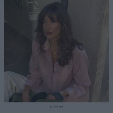
Μακιγιάζ
Beauty News
Well being
Ψυχολογία
Υγεία + Διατροφή
Σχέσεις & Σεξ
Fitness
Woman Power
Parenting
Working Girl
Real Women
Πρόσωπα
IG @juliesfi