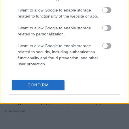
I want to allow Google to enable storage
related to functionality of the website or app.
A post shared by georgie eisdell (@georgieeisdellmakeup)
I want to allow Google to enable storage
related to personalization.
Αν προτιμάς μια ενιαία βαφή, το μυστικό βρίσκεται
I want to allow Google to enable storage
related to security, including authentication
στην επιλογή της σωστής απόχρωσης. Ξέχνα τα
functionality and fraud prevention, and other
πολύ επίπεδα, συμπαγή χρώματα και
επίλεξε μια
user protection.
φυσική βάση που περιλαμβάνει διακριτικές
τονικές διακυμάνσεις
.
Ένα ζεστό ξανθό, ένα
CONFIRM
bronde ή μια σοκολατί καστανή απόχρωση
αντανακλούν καλύτερα το φως, κάνοντας την τρίχα
να δείχνει πιο υγιής και τα μαλλιά πιο «γεμάτα».