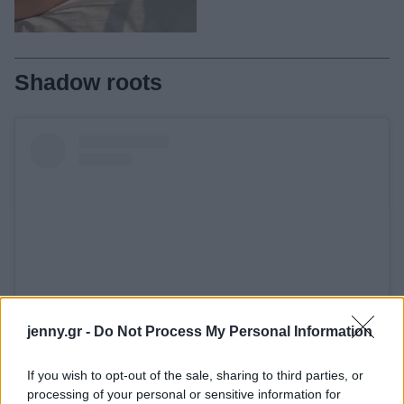
Shadow roots
jenny.gr -
Do Not Process My Personal Information
View this post on Instagram
If you wish to opt-out of the sale, sharing to third parties, or
processing of your personal or sensitive information for