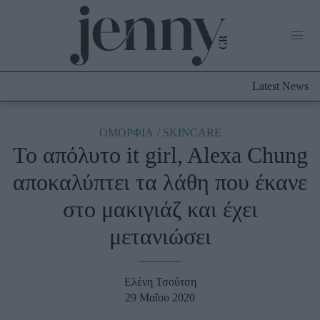
Life Now
What's New
Travel
Latest News
Culture
City Blogging
ABOUT US
ΔΙΑΦΗΜΙΣΤΕΙΤΕ
ΕΠΙΚΟΙΝΩΝΙΑ
ΟΜΟΡΦΙΑ
SKINCARE
To απόλυτο it girl, Alexa Chung
Fashion
αποκαλύπτει τα λάθη που έκανε
Shopping
στο μακιγιάζ και έχει
Styling Tips
Fashion News
μετανιώσει
Beauty - Ομορφιά
Ελένη Τσούτση
Skincare
29 Μαΐου 2020
Μαλλιά - Νύχια