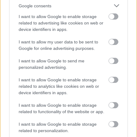
Google consents
Κεντρική φωτογραφία: Splash Ideal Images
I want to allow Google to enable storage
related to advertising like cookies on web or
device identifiers in apps.
I want to allow my user data to be sent to
Ακολουθήστε
Google for online advertising purposes.
το
jenny.gr
στο
google news
και
I want to allow Google to send me
μάθετε τα πάντα γύρω από τα
personalized advertising.
καλύτερα προϊόντα ομορφιάς, την
I want to allow Google to enable storage
τέλεια εφαρμογή τους και τα πιο
related to analytics like cookies on web or
hot beauty news.
device identifiers in apps.
I want to allow Google to enable storage
related to functionality of the website or app.
I want to allow Google to enable storage
ΔΙΑΒΑΖΟΝΤΑΙ ΤΩΡΑ
related to personalization.