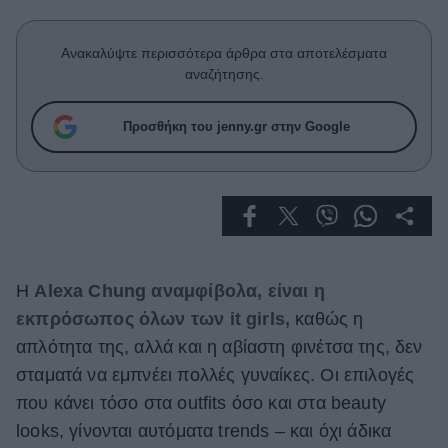
Celebrities
Συνεντεύξεις
Ανακαλύψτε περισσότερα άρθρα στα αποτελέσματα
Who
αναζήτησης.
True Stories
Ask the Guru
Προσθήκη του jenny.gr στην Google
Success Stories
Ζώδια
Living
Η
Alexa Chung αναμφίβολα, είναι η
Deco
εκπρόσωπος όλων των it girls,
καθώς η
Cooking
απλότητα της, αλλά και η αβίαστη φινέτσα της, δεν
Green
σταματά να εμπνέει πολλές γυναίκες. Οι επιλογές
Αφιερώματα
που κάνει τόσο στα outfits όσο και στα beauty
looks, γίνονται αυτόματα trends – και όχι άδικα