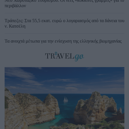
Νέο Χωροταξικό Τουρισμού: Οι νέες «κόκκινες γραμμές» για το
περιβάλλον
Τράπεζες: Στα 55,5 εκατ. ευρώ ο λογαριασμός από τα δάνεια του
ν. Κατσέλη
Τα ανοιχτά μέτωπα για την ενίσχυση της ελληνικής βιομηχανίας