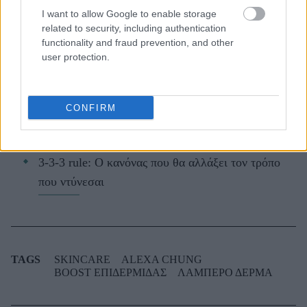
I want to allow Google to enable storage
related to security, including authentication
functionality and fraud prevention, and other
Οι μαμάκηδες του ζωδιακού: Αυτά τα ζώδια είναι
user protection.
συνήθως κολλημένα στη μαμά τους
Τα 6 σημεία του σπιτιού που δεν χρειάζεται να
CONFIRM
καθαρίζεις κάθε εβδομάδα
3-3-3 rule: Ο κανόνας που θα αλλάξει τον τρόπο
που ντύνεσαι
TAGS
SKINCARE
ALEXA CHUNG
BOOST ΕΠΙΔΕΡΜΙΔΑΣ
ΛΑΜΠΕΡΟ ΔΕΡΜΑ