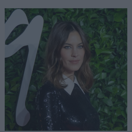
Μακιγιάζ
Beauty News
Well being
Ψυχολογία
Υγεία + Διατροφή
Σχέσεις & Σεξ
Fitness
Woman Power
Parenting
Working Girl
Real Women
Πρόσωπα