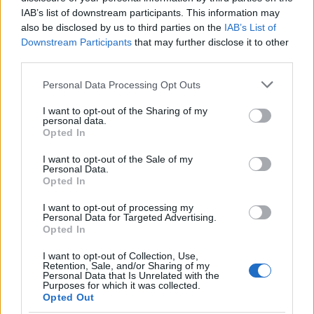
IAB’s list of downstream participants. This information may
also be disclosed by us to third parties on the
IAB’s List of
Downstream Participants
that may further disclose it to other
third parties.
Please note that this website/app uses one or more Google
Personal Data Processing Opt Outs
services and may gather and store information including but
not limited to your visit or usage behaviour. You may click to
I want to opt-out of the Sharing of my
personal data.
grant or deny consent to Google and its third-party tags to
Opted In
use your data for below specified purposes in below Google
consent section.
I want to opt-out of the Sale of my
Personal Data.
Opted In
I want to opt-out of processing my
Personal Data for Targeted Advertising.
Opted In
I want to opt-out of Collection, Use,
Retention, Sale, and/or Sharing of my
Personal Data that Is Unrelated with the
Purposes for which it was collected.
Opted Out