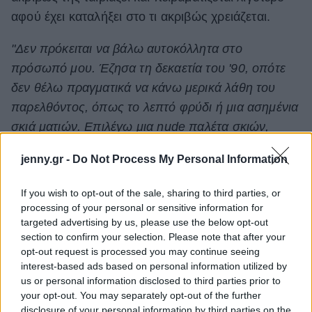
αφού έχει καταλήξει στο τι ακριβώς χρειάζεται.
"Δεν πρόκειται να βάλω αυτοκόλλητα στο
πρόσωπό μου. Έζησα τη δεκαετία του '90, οπότε
δεν θέλω πραγματικά να κάνω μερικά λάθη του
παρελθόντος, όπως το λεπτό φρύδι ή μια ασημένια
σκιά ματιών. Επιλέγω μια nude παλέτα σκιών,
καθώς δεν μου αρέσει να τολμώ, αλλά το
jenny.gr -
Do Not Process My Personal Information
πρόσωπό μου θέλω πάντα να φαίνεται φρέσκο και
δροσερό".
If you wish to opt-out of the sale, sharing to third parties, or
processing of your personal or sensitive information for
targeted advertising by us, please use the below opt-out
section to confirm your selection. Please note that after your
opt-out request is processed you may continue seeing
interest-based ads based on personal information utilized by
us or personal information disclosed to third parties prior to
your opt-out. You may separately opt-out of the further
disclosure of your personal information by third parties on the