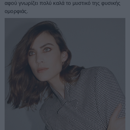
αφού γνωρίζει πολύ καλά το μυστικό της φυσικής
ΒΟΞ
ομορφιάς.
Χωρίς Ταμπέλες
Women's Forum
Hautes Grecians
Γάμος
Market News