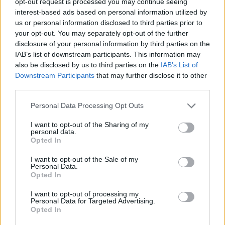
opt-out request is processed you may continue seeing
interest-based ads based on personal information utilized by
us or personal information disclosed to third parties prior to
your opt-out. You may separately opt-out of the further
disclosure of your personal information by third parties on the
IAB’s list of downstream participants. This information may
also be disclosed by us to third parties on the
IAB’s List of
Η φωτογραφία που δημοσίευσε η Camila, δείχνει
Downstream Participants
that may further disclose it to other
την ίδια και τον Μatthew μέσα στο εστιατόριο.
third parties.
Φοράνε λευκές ποδιές και κρατάνε λερωμένα
Please note that this website/app uses one or more Google
Personal Data Processing Opt Outs
πιάτα, ενώ χαμογελάνε πλατιά. Η Camila εξήγησε
services and may gather and store information including but
στη λεζάντα ότι το εστιατόριο είναι ένα μέρος
not limited to your visit or usage behaviour. You may click to
I want to opt-out of the Sharing of my
personal data.
grant or deny consent to Google and its third-party tags to
γεμάτιο θετική ενέργεια καθώς "όλοι στο
Opted In
use your data for below specified purposes in below Google
@refettorioparis" δίνουν τον καλύτερο εαυτό τους
consent section.
I want to opt-out of the Sale of my
για να είναι μέρος αυτής της εμπειρίας!"
Personal Data.
Opted In
Δείτε ακόμη: Ο φωτογράφος που βοηθάει
I want to opt-out of processing my
Personal Data for Targeted Advertising.
αδέσποτα σκυλάκια να υιοθετηθούν
Opted In