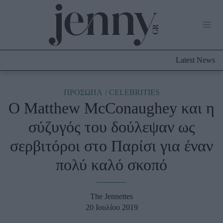
Life Now
What's New
Travel
Latest News
Culture
City Blogging
ABOUT US
ΔΙΑΦΗΜΙΣΤΕΙΤΕ
ΕΠΙΚΟΙΝΩΝΙΑ
ΠΡΟΣΩΠΑ
CELEBRITIES
O Matthew McConaughey και η
Fashion
σύζυγός του δούλεψαν ως
Shopping
σερβιτόροι στο Παρίσι για έναν
Styling Tips
Fashion News
πολύ καλό σκοπό
Beauty - Ομορφιά
The Jennettes
Skincare
20 Ιουλίου 2019
Μαλλιά - Νύχια