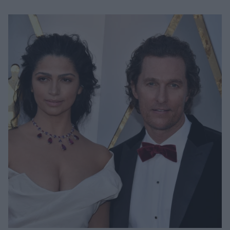
Μακιγιάζ
Beauty News
Well being
Ψυχολογία
Υγεία + Διατροφή
Σχέσεις & Σεξ
Fitness
Woman Power
Parenting
Working Girl
Real Women
Πρόσωπα