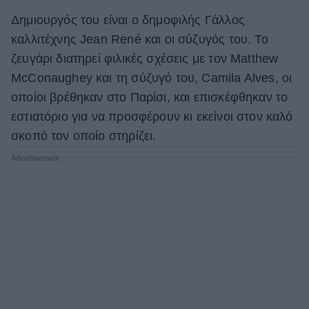
Δημιουργός του είναι ο δημοφιλής Γάλλος
ΒΟΞ
καλλιτέχνης Jean René και οι σύζυγός του. Το
ζευγάρι διατηρεί φιλικές σχέσεις με τον Matthew
Χωρίς Ταμπέλες
McConaughey και τη σύζυγό του, Camila Alves, οι
οποίοι βρέθηκαν στο Παρίσι, και επισκέφθηκαν το
εστιατόριο για να προσφέρουν κι εκείνοι στον καλό
Women's Forum
σκοπό τον οποίο στηρίζει.
Hautes Grecians
Γάμος
Market News