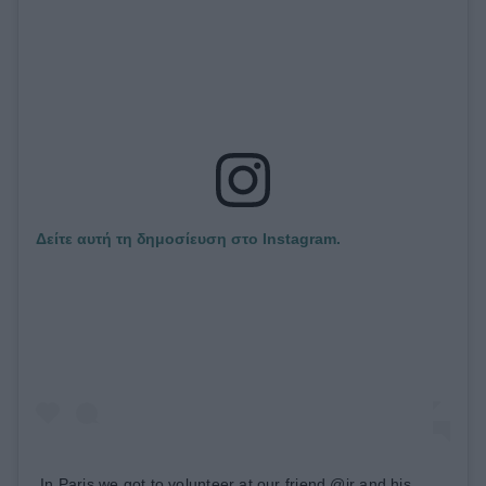
Δείτε αυτή τη δημοσίευση στο Instagram.
In Paris we got to volunteer at our friend @jr and his