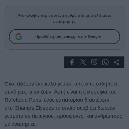
Celebrities
Συνεντεύξεις
Ανακαλύψτε περισσότερα άρθρα στα αποτελέσματα
Who
αναζήτησης.
True Stories
Ask the Guru
Προσθήκη του jenny.gr στην Google
Success Stories
Ζώδια
Living
Όλοι αξίζουν ένα καλό γεύμα, υπό οποιεσδήποτε
Deco
συνθήκες κι αν ζουν. Αυτή είναι η φιλοσοφία του
Cooking
Refettorio Paris, ενός εστιατορίου 5 αστέρων
Green
στο Champs Élysées το οποίο σερβίρει δωρεάν
Αφιερώματα
γεύματα σε άστεγους, πρόσφυγες, και ανθρώπους
με αναπηρίες,