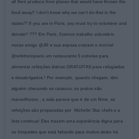
all their produce from places that would have thrown the
food away!! I don’t know why we can’t do that in the
states?! If you are in Paris, you must try to volunteer and
donate!! ??? Em Paris, fizemos trabalho voluntário
nosso amigo @JR e sua esposa criaram o incrível
@refettorioparis um restaurante 5 estrelas para
alimentar refeições diárias GRATUITAS para refugiados
e desabrigados.! Por exemplo, quando chegam, têm
alguém checando os casacos, os pratos são
maravilhosos , a sala parece que é de um filme, as
refeições são preparadas por Michelin Star chefs e a
lista continua! Eles trazem uma experiência digna para
os hóspedes que está faltando para muitos deles há