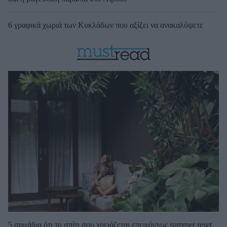
6 γραφικά χωριά των Κυκλάδων που αξίζει να ανακαλύψετε
5 σημάδια ότι το σπίτι σου χρειάζεται επειγόντως summer reset