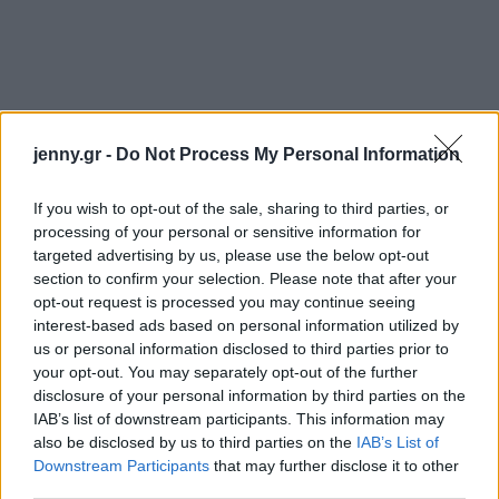
jenny.gr -
Do Not Process My Personal Information
If you wish to opt-out of the sale, sharing to third parties, or
processing of your personal or sensitive information for
targeted advertising by us, please use the below opt-out
Σύμφωνα με τα Κέντρα Ελέγχου Πρόληψης και
section to confirm your selection. Please note that after your
Ασθενειών,
οι πιο πολλοί θάνατοι από
opt-out request is processed you may continue seeing
interest-based ads based on personal information utilized by
εγκυμοσύνη στις ΗΠΑ, θα μπορούσαν να είχαν
us or personal information disclosed to third parties prior to
αποφευχθεί 100%.
Δεν είναι η πρώτη φορά που η
your opt-out. You may separately opt-out of the further
Kamala Harris γίνεται υπέρμαχος αυτών των
disclosure of your personal information by third parties on the
IAB’s list of downstream participants. This information may
γυναικών, υψώνοντας τη φωνή της σε κάθε αδικία
also be disclosed by us to third parties on the
IAB’s List of
που στερεί αναίτια μια ζωή.
Downstream Participants
that may further disclose it to other
third parties.