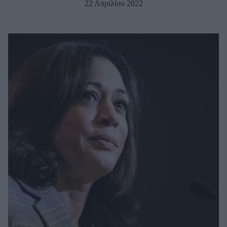
22 Απριλίου 2022
Μακιγιάζ
Beauty News
Well being
Ψυχολογία
Υγεία + Διατροφή
Σχέσεις & Σεξ
Fitness
Woman Power
Parenting
Working Girl
Real Women
Πρόσωπα