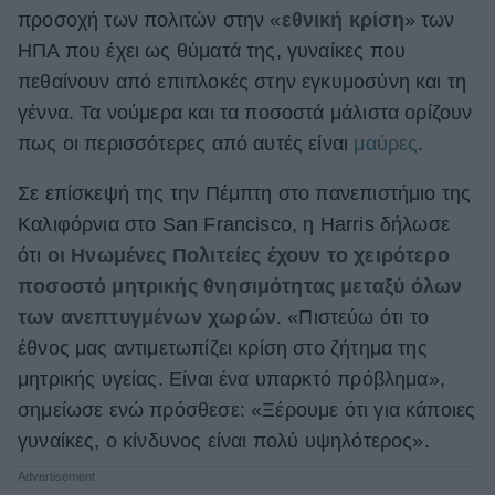
προσοχή των πολιτών στην «
εθνική κρίση
» των
ΒΟΞ
ΗΠΑ που έχει ως θύματά της, γυναίκες που
πεθαίνουν από επιπλοκές στην εγκυμοσύνη και τη
γέννα. Τα νούμερα και τα ποσοστά μάλιστα ορίζουν
Χωρίς Ταμπέλες
πως οι περισσότερες από αυτές είναι
μαύρες
.
Σε επίσκεψή της την Πέμπτη στο πανεπιστήμιο της
Women's Forum
Καλιφόρνια στο San Francisco, η Harris δήλωσε
ότι
οι Ηνωμένες Πολιτείες έχουν το χειρότερο
Hautes Grecians
ποσοστό μητρικής θνησιμότητας μεταξύ όλων
των ανεπτυγμένων χωρών
. «Πιστεύω ότι το
έθνος μας αντιμετωπίζει κρίση στο ζήτημα της
Γάμος
μητρικής υγείας. Είναι ένα υπαρκτό πρόβλημα»,
σημείωσε ενώ πρόσθεσε: «Ξέρουμε ότι για κάποιες
γυναίκες, ο κίνδυνος είναι πολύ υψηλότερος».
Market News