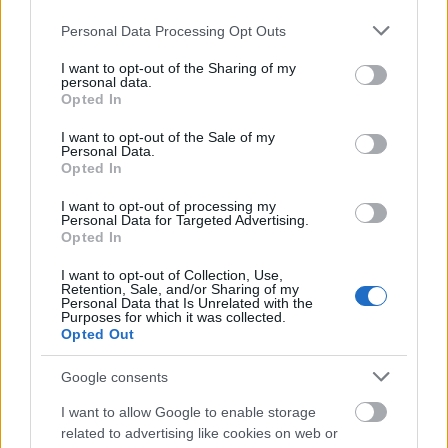
Το ζήτημα της μητρικής θνησιμότητας των μαύρων
Please note that this website/app uses one or more Google
Personal Data Processing Opt Outs
γυναικών έλαβε ακόμη μεγαλύτερη προσοχή όταν η
services and may gather and store information including but
Serena Williams
και η
Beyonce
μίλησαν ανοιχτά
not limited to your visit or usage behaviour. You may click to
I want to opt-out of the Sharing of my
personal data.
grant or deny consent to Google and its third-party tags to
για τα προβλήματα που αντιμετώπισαν στη γέννα.
Opted In
use your data for below specified purposes in below Google
Όπως είπε η Harris την Πέμπτη: «Οι γυναίκες είναι
consent section.
I want to opt-out of the Sale of my
οι πυλώνες τόσων οικογενειών και κοινοτήτων. Ας
Personal Data.
Opted In
συνεχίσουμε να δουλεύουμε όλοι μαζί για να
διαβεβαιώσουμε ότι όλες οι γυναίκες και οι μητέρες
I want to opt-out of processing my
Personal Data for Targeted Advertising.
στο έθνος μας έχουν την απαραίτητη φροντίδα».
Opted In
I want to opt-out of Collection, Use,
Retention, Sale, and/or Sharing of my
Personal Data that Is Unrelated with the
Purposes for which it was collected.
Opted Out
Google consents
I want to allow Google to enable storage
related to advertising like cookies on web or