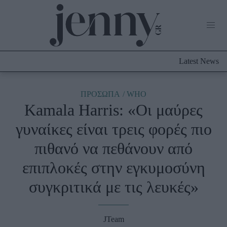
Life Now
What's New
Travel
Latest News
Culture
City Blogging
ABOUT US
ΔΙΑΦΗΜΙΣΤΕΙΤΕ
ΕΠΙΚΟΙΝΩΝΙΑ
ΠΡΟΣΩΠΑ
WHO
Kamala Harris: «Οι μαύρες
Fashion
γυναίκες είναι τρεις φορές πιο
Shopping
πιθανό να πεθάνουν από
Styling Tips
Fashion News
επιπλοκές στην εγκυμοσύνη
συγκριτικά με τις λευκές»
Beauty - Ομορφιά
Skincare
JTeam
Μαλλιά - Νύχια