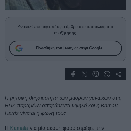
Celebrities
Συνεντεύξεις
Who
True Stories
Ανακαλύψτε περισσότερα άρθρα στα αποτελέσματα
Ask the Guru
αναζήτησης.
Success Stories
Προσθήκη του jenny.gr στην Google
Ζώδια
Living
Deco
Cooking
Η μητρική θνησιμότητα των μαύρων γυναικών στις
Green
ΗΠΑ παραμένει απαράδεκτα υψηλή και η Kamala
Harris γίνεται η φωνή τους
Αφιερώματα
H
Kamala
για μία ακόμη φορά στρέφει την