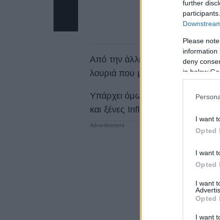
further disc
participants
Downstream 
Please note
information 
Από την άλλη, τα chunky flip flo
deny consent
in below Go
λουριά που μοιάζουν ιδανικά για
Υπάρχει όμως, κι ένα άλλο στιλ 
Persona
και ξένες Influencers, που ακούε
I want t
Opted 
I want t
Opted 
I want 
Advertis
Opted 
I want t