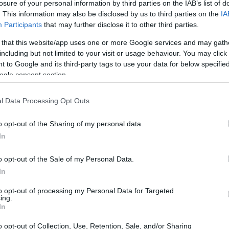
losure of your personal information by third parties on the IAB’s list of
. This information may also be disclosed by us to third parties on the
IA
Participants
that may further disclose it to other third parties.
 that this website/app uses one or more Google services and may gath
including but not limited to your visit or usage behaviour. You may click 
ps ή velcro σανδάλια, με ογκώδεις σόλες και φαρδιά
 to Google and its third-party tags to use your data for below specifi
ogle consent section.
 όλες τις συνθήκες, ακόμα και για πεζοπορία.
που γίνεται όλο και πιο δημοφιλές ανάμεσα σε Ελληνίδε
l Data Processing Opt Outs
ι στο όνομα rope sandals.
o opt-out of the Sharing of my personal data.
In
o opt-out of the Sale of my Personal Data.
In
to opt-out of processing my Personal Data for Targeted
ing.
In
o opt-out of Collection, Use, Retention, Sale, and/or Sharing