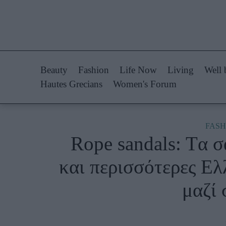
Life Now
Fashion
What's New
Shopping
Beauty
Fashion
Life Now
Living
Well 
Travel
Styling Tips
Hautes Grecians
Women's Forum
Culture
Fashion Ne
City Blogging
FASH
Rope sandals: Tα σ
Woman Power
Πρόσω
και περισσότερες Ελλ
Parenting
Celebrities
μαζί 
Working Girl
Συνεντεύξεις
Real Women
Who
True Stories