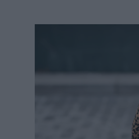
Ask the Gur
Success Stor
Αφιερώματα
ΒΟΞ
Hautes Grecians
Γάμος