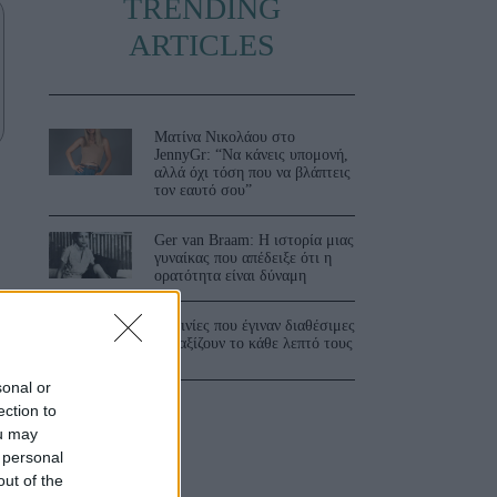
TRENDING
ARTICLES
Ματίνα Νικολάου στο
JennyGr: “Να κάνεις υπομονή,
αλλά όχι τόση που να βλάπτεις
τον εαυτό σου”
Ger van Braam: Η ιστορία μιας
γυναίκας που απέδειξε ότι η
ορατότητα είναι δύναμη
3 ταινίες που έγιναν διαθέσιμες
και αξίζουν το κάθε λεπτό τους
sonal or
ection to
ou may
 personal
out of the