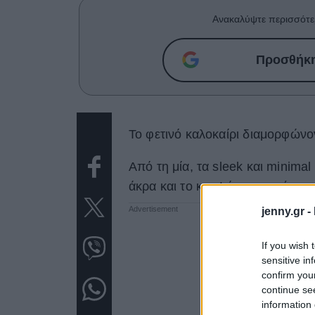
Ανακαλύψτε περισσότε
Προσθήκη 
To φετινό καλοκαίρι διαμορφώνο
Από τη μία, τα sleek και minima
άκρα και το κομψό πεντικιούρ.
jenny.gr -
If you wish 
sensitive in
confirm you
continue se
information 