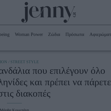
Beauty -
Ομορφιά
ABOUT US
ΔΙΑΦΗΜΙΣΤΕΙΤΕ
ΕΠΙΚΟΙΝΩΝΙΑ
being
Woman Power
Ζώδια
Πρόσωπα
Αφιερώμα
Skincare
ws
Μαλλιά - Νύχια
Μακιγιάζ
Beauty News
ION
STREET STYLE
ανδάλια που επιλέγουν όλο
πα
Ζώδια
ηνίδες και πρέπει να πάρετε
στις διακοπές
Μάρθα Κουμπάνη