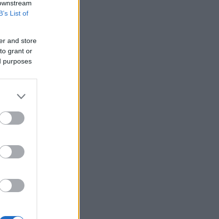
 downstream
B’s List of
er and store
to grant or
ed purposes
ς