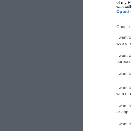
of my P
was col
Opted 
Google 
I want t
web or d
I want t
purpose
I want 
I want t
web or d
I want t
or app.
I want t