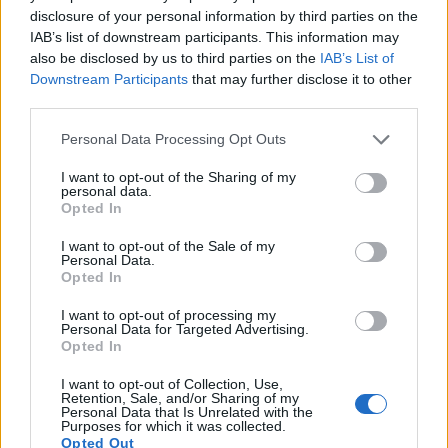
disclosure of your personal information by third parties on the
ακολουθεί είναι μια περιπέτεια που εκτείνεται σε
IAB’s list of downstream participants. This information may
όλη την πόλη, καθώς οι δυο τους προσπαθούν να
also be disclosed by us to third parties on the
IAB’s List of
Downstream Participants
that may further disclose it to other
αποφύγουν τους εχθρούς τους και ταυτόχρονα να
third parties.
ανακαλύψουν ποιος ευθύνεται για τον θάνατο του
Please note that this website/app uses one or more Google
Τζέισον.
Personal Data Processing Opt Outs
services and may gather and store information including but
not limited to your visit or usage behaviour. You may click to
I want to opt-out of the Sharing of my
Διαθέσιμο στο Netflix στις 5 Δεκεμβρίου
personal data.
grant or deny consent to Google and its third-party tags to
Opted In
use your data for below specified purposes in below Google
consent section.
I want to opt-out of the Sale of my
Personal Data.
Opted In
I want to opt-out of processing my
Personal Data for Targeted Advertising.
Opted In
I want to opt-out of Collection, Use,
Retention, Sale, and/or Sharing of my
Personal Data that Is Unrelated with the
Purposes for which it was collected.
Opted Out