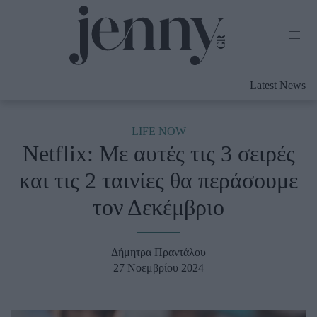
Life Now
What's New
Travel
Latest News
Culture
City Blogging
ABOUT US
ΔΙΑΦΗΜΙΣΤΕΙΤΕ
ΕΠΙΚΟΙΝΩΝΙΑ
LIFE NOW
Netflix: Με αυτές τις 3 σειρές
Fashion
και τις 2 ταινίες θα περάσουμε
Shopping
τον Δεκέμβριο
Styling Tips
Fashion News
Δήμητρα Πραντάλου
Beauty - Ομορφιά
27 Νοεμβρίου 2024
Skincare
Μαλλιά - Νύχια