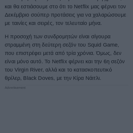
και θα εστιάσουμε στο ότι το Netflix μας φέρνει τον
ΒΟΞ
Δεκέμβριο σούπερ προτάσεις για να χαλαρώσουμε
με ταινίες και σειρές, τον τελευταίο μήνα.
Χωρίς Ταμπέλες
Η προσοχή των συνδρομητών είναι σίγουρα
στραμμένη στη δεύτερη σεζόν του Squid Game,
που επιστρέφει μετά από τρία χρόνια. Όμως, δεν
Women's Forum
είναι μόνο αυτό. Το Netflix φέρνει και την 6η σεζόν
του Virgin River, αλλά και το κατασκοπευτικό
Hautes Grecians
θρίλερ, Black Doves, με την Κίρα Νάιτλι.
Γάμος
Market News