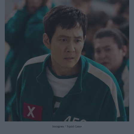
Μακιγιάζ
Beauty News
Well being
Ψυχολογία
Υγεία + Διατροφή
Σχέσεις & Σεξ
Fitness
Woman Power
Parenting
Working Girl
Real Women
Πρόσωπα
Instagram / Squid Game