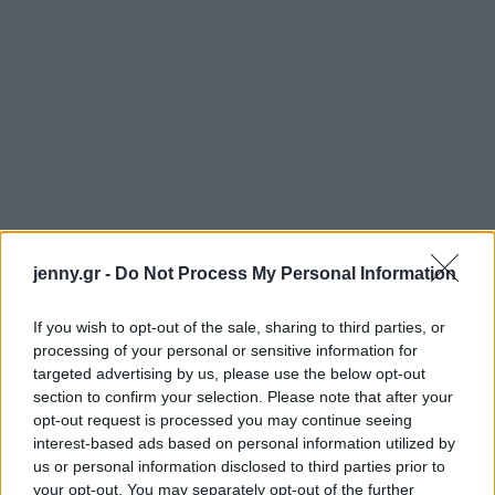
jenny.gr -
Do Not Process My Personal Information
If you wish to opt-out of the sale, sharing to third parties, or
processing of your personal or sensitive information for
targeted advertising by us, please use the below opt-out
section to confirm your selection. Please note that after your
Η ζωή της αλλάζει όταν ο εραστής της, πεθαίνει. Η
opt-out request is processed you may continue seeing
ίδια και η οικογένειά της βρίσκονται σε κίνδυνο.
interest-based ads based on personal information utilized by
Έτσι η Ριντ, η αρχηγός της ομάδας, αναθέτει στον
us or personal information disclosed to third parties prior to
your opt-out. You may separately opt-out of the further
Σαμ να την κρατήσει ασφαλή. Αυτό όμως που