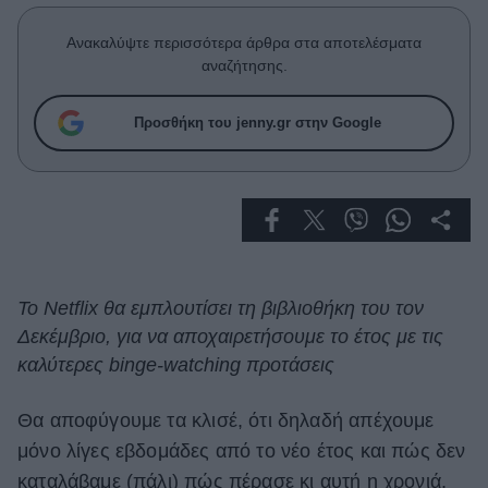
Celebrities
Συνεντεύξεις
Ανακαλύψτε περισσότερα άρθρα στα αποτελέσματα
Who
αναζήτησης.
True Stories
Ask the Guru
Προσθήκη του jenny.gr στην Google
Success Stories
Ζώδια
Living
Το Netflix θα εμπλουτίσει τη βιβλιοθήκη του τον
Δεκέμβριο, για να αποχαιρετήσουμε το έτος με τις
Deco
Cooking
καλύτερες binge-watching προτάσεις
Green
Θα αποφύγουμε τα κλισέ, ότι δηλαδή απέχουμε
Αφιερώματα
μόνο λίγες εβδομάδες από το νέο έτος και πώς δεν
καταλάβαμε (πάλι) πώς πέρασε κι αυτή η χρονιά,