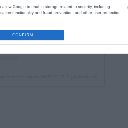
ση στο Instagram.
o allow Google to enable storage related to security, including
cation functionality and fraud prevention, and other user protection.
CONFIRM
ήθηκε από το χρήστη WIREDITGIRLS (@wireditgirls)