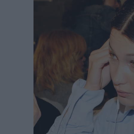
Ask the Gur
Success Stor
Αφιερώματα
ΒΟΞ
Hautes Grecians
Γάμος