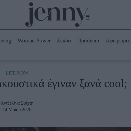
Beauty -
Ομορφιά
ABOUT US
ΔΙΑΦΗΜΙΣΤΕΙΤΕ
ΕΠΙΚΟΙΝΩΝΙΑ
being
Woman Power
Ζώδια
Πρόσωπα
Αφιερώμα
Skincare
ws
Μαλλιά - Νύχια
Μακιγιάζ
Beauty News
LIFE NOW
κουστικά έγιναν ξανά cool;
πα
Ζώδια
Αντζελίνα Σφίχτη
14 Μαΐου 2026