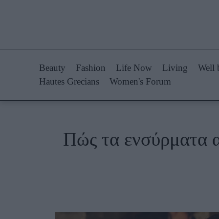
Life Now
Fashion
What's New
Shopping
Beauty
Fashion
Life Now
Living
Well 
Travel
Styling Tips
Hautes Grecians
Women's Forum
Culture
Fashion Ne
City Blogging
Πώς τα ενσύρματα α
Woman Power
Πρόσω
Parenting
Celebrities
Working Girl
Συνεντεύξεις
Real Women
Who
True Stories