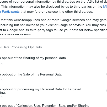
losure of your personal information by third parties on the IAB’s list of
. This information may also be disclosed by us to third parties on the
IA
Participants
that may further disclose it to other third parties.
άζονται φόρτιση, pairing ή συνεχείς ενημερώσεις
 that this website/app uses one or more Google services and may gath
ύν
. Δεν ξεμένουν από μπαταρία τη χειρότερη στιγμή, ούτ
including but not limited to your visit or usage behaviour. You may click 
κροσκοπικά earbuds. Για πολλούς χρήστες, όμως, ένας
 to Google and its third-party tags to use your data for below specifi
επιστροφής είναι
η ποιότητα του ήχου
. Ειδικά όσοι
ogle consent section.
ρούν ότι τα wired headphones προσφέρουν πιο καθαρό
ρία ακρόασης. Και φυσικά, σημαντικό ρόλο διαδραματίζει
l Data Processing Opt Outs
ζευγάρι ενσύρματων ακουστικών μπορεί να κοστίζει 20
o opt-out of the Sharing of my personal data.
οφιλή ασύρματα μοντέλα ξεκινούν από τα 100 ευρώ και
In
remium κατηγορίες.
o opt-out of the Sale of my Personal Data.
In
to opt-out of processing my Personal Data for Targeted
ing.
In
o opt-out of Collection, Use, Retention, Sale, and/or Sharing