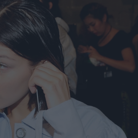
u
ies
Χωρίς Ταμπέλες
Market News