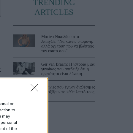
TRENDING
ARTICLES
Ματίνα Νικολάου στο
JennyGr: “Να κάνεις υπομονή,
αλλά όχι τόση που να βλάπτεις
τον εαυτό σου”
Ger van Braam: Η ιστορία μιας
ς
γυναίκας που απέδειξε ότι η
ορατότητα είναι δύναμη
3 ταινίες που έγιναν διαθέσιμες
και αξίζουν το κάθε λεπτό τους
sonal or
ection to
ou may
 personal
out of the