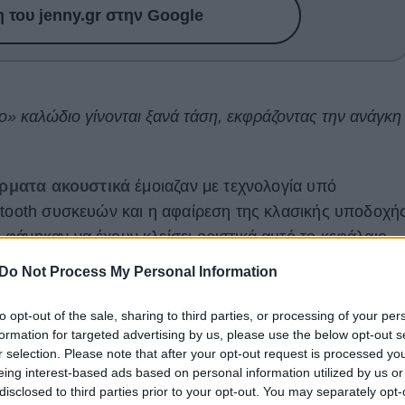
του jenny.gr στην Google
κο» καλώδιο γίνονται ξανά τάση, εκφράζοντας την ανάγκη
ρματα ακουστικά
έμοιαζαν με τεχνολογία υπό
etooth συσκευών και η αφαίρεση της κλασικής υποδοχή
φάνηκαν να έχουν κλείσει οριστικά αυτό το κεφάλαιο.
τά είναι παντού - από τη Gen Z και το TikTok μέχρι τις
Do Not Process My Personal Information
υτό που μέχρι πρόσφατα θεωρούνταν ξεπερασμένο,
 και σχεδόν αντισυμβατικό
.
to opt-out of the sale, sharing to third parties, or processing of your per
formation for targeted advertising by us, please use the below opt-out s
ιστρέφουν στα
r selection. Please note that after your opt-out request is processed y
eing interest-based ads based on personal information utilized by us or
ουστικά;
disclosed to third parties prior to your opt-out. You may separately opt-