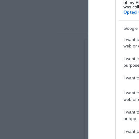
of my P
was col
Opted 
Google 
I want t
web or d
I want t
purpose
I want 
I want t
web or d
I want t
or app.
I want t