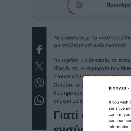
Προσθήκη 
Τα ακουστικά με το «παλιομοδίτι
για απλότητα και αυθεντικότητα
Για σχεδόν μία δεκαετία, τα
ενσύ
εξαφάνιση. Η κυριαρχία των blu
ακουστικών από τα smartphones 
Ωστόσο, το 2026, τα ακουστικά αυ
jenny.gr -
διασημότητες του Χόλιγουντ. Α
σήμερα μοιάζει
cool, αυθεντικό
If you wish 
sensitive in
Γιατί όλοι επ
confirm you
continue se
ενσύρματα ακ
information 