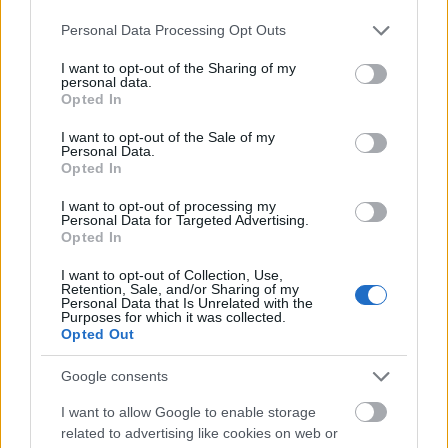
Για να δηλώσετε συμμετοχή καλέστε στα τηλέφωνα
Please note that this website/app uses one or more Google
Personal Data Processing Opt Outs
services and may gather and store information including but
not limited to your visit or usage behaviour. You may click to
I want to opt-out of the Sharing of my
personal data.
grant or deny consent to Google and its third-party tags to
Opted In
use your data for below specified purposes in below Google
consent section.
I want to opt-out of the Sale of my
Personal Data.
Opted In
I want to opt-out of processing my
Personal Data for Targeted Advertising.
Opted In
I want to opt-out of Collection, Use,
Retention, Sale, and/or Sharing of my
Personal Data that Is Unrelated with the
Purposes for which it was collected.
Opted Out
Google consents
I want to allow Google to enable storage
related to advertising like cookies on web or