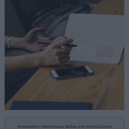
Μακιγιάζ
Beauty News
Well being
Ψυχολογία
Υγεία + Διατροφή
Σχέσεις & Σεξ
Fitness
Woman Power
Parenting
Working Girl
Real Women
Πρόσωπα
Ανακαλύψτε περισσότερα άρθρα στα αποτελέσματα