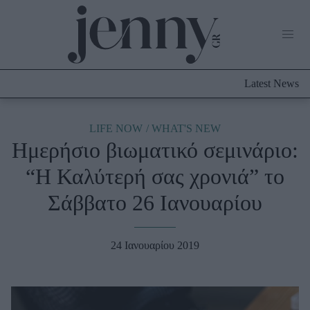
Life Now
What's New
Travel
Latest News
Culture
City Blogging
ABOUT US
ΔΙΑΦΗΜΙΣΤΕΙΤΕ
ΕΠΙΚΟΙΝΩΝΙΑ
LIFE NOW
WHAT'S NEW
Ημερήσιο βιωματικό σεμινάριο:
Fashion
“Η Καλύτερή σας χρονιά” το
Shopping
Σάββατο 26 Ιανουαρίου
Styling Tips
Fashion News
24 Ιανουαρίου 2019
Beauty - Ομορφιά
Skincare
Μαλλιά - Νύχια