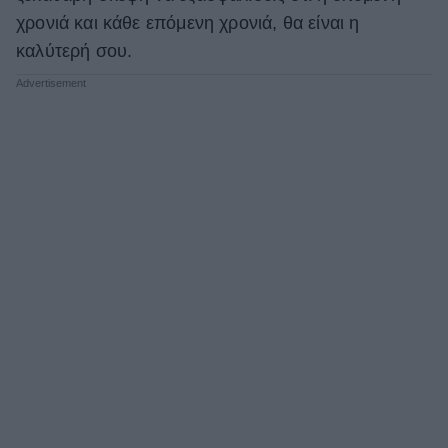
χρονιά και κάθε επόμενη χρονιά, θα είναι η
ΒΟΞ
καλύτερή σου.
Χωρίς Ταμπέλες
Women's Forum
Hautes Grecians
Γάμος
Market News