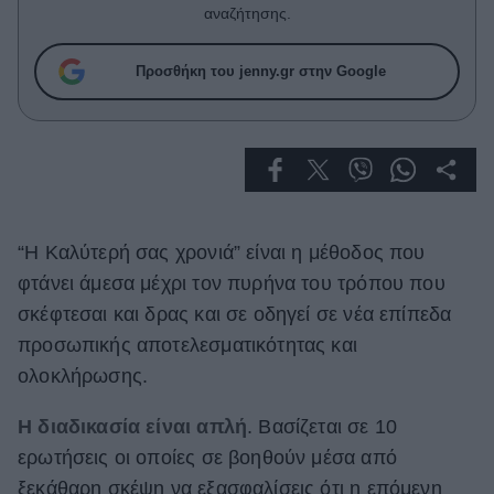
Celebrities
αναζήτησης.
Συνεντεύξεις
Who
Προσθήκη του jenny.gr στην Google
True Stories
Ask the Guru
Success Stories
Ζώδια
“Η Καλύτερή σας χρονιά” είναι η μέθοδος που
Living
φτάνει άμεσα μέχρι τον πυρήνα του τρόπου που
σκέφτεσαι και δρας και σε οδηγεί σε νέα επίπεδα
Deco
προσωπικής αποτελεσματικότητας και
Cooking
ολοκλήρωσης.
Green
Η διαδικασία είναι απλή
. Βασίζεται σε 10
Αφιερώματα
ερωτήσεις οι οποίες σε βοηθούν μέσα από
ξεκάθαρη σκέψη να εξασφαλίσεις ότι η επόμενη