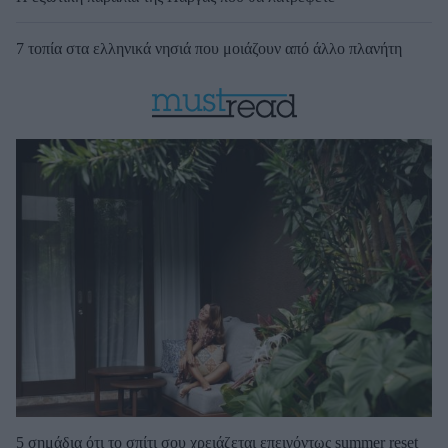
7 τοπία στα ελληνικά νησιά που μοιάζουν από άλλο πλανήτη
5 σημάδια ότι το σπίτι σου χρειάζεται επειγόντως summer reset