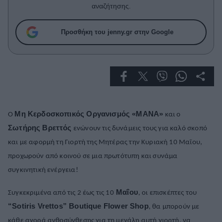
Celebrities
αναζήτησης.
Συνεντεύξεις
Who
Προσθήκη του jenny.gr στην Google
True Stories
Ask the Guru
Success Stories
Ζώδια
Μη Κερδοσκοπικός Οργανισμός «ΜΑΝΑ»
Ο
και ο
Living
Σωτήρης Βρεττός
ενώνουν τις δυνάμεις τους για καλό σκοπό
και με αφορμή τη Γιορτή της Μητέρας την Κυριακή 10 Μαΐου,
Deco
προχωρούν από κοινού σε μια πρωτότυπη και συνάμα
Cooking
συγκινητική ενέργεια!
Green
Μαΐου
Συγκεκριμένα από τις 2 έως τις 10
, οι επισκέπτες του
Αφιερώματα
“
Sotiris
Vrettos”
Boutique
Flower
Shop
, θα μπορούν με
κάθε αγορά ανθοσύνθεσης για τη μεγάλη αυτή γιορτή, να