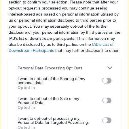
section to confirm your selection. Please note that after your
opt-out request is processed you may continue seeing
interest-based ads based on personal information utilized by
us or personal information disclosed to third parties prior to
your opt-out. You may separately opt-out of the further
disclosure of your personal information by third parties on the
IAB’s list of downstream participants. This information may
also be disclosed by us to third parties on the
IAB’s List of
ΔΙΑΒΑΖΟΝΤΑΙ ΤΩΡΑ
Downstream Participants
that may further disclose it to other
third parties.
Please note that this website/app uses one or more Google
Personal Data Processing Opt Outs
services and may gather and store information including but
Οι μαμάκηδες του ζωδιακού: Αυτά τα ζώδια είναι
not limited to your visit or usage behaviour. You may click to
I want to opt-out of the Sharing of my
personal data.
συνήθως κολλημένα στη μαμά τους
grant or deny consent to Google and its third-party tags to
Opted In
use your data for below specified purposes in below Google
consent section.
Τα 6 σημεία του σπιτιού που δεν χρειάζεται να
I want to opt-out of the Sale of my
Personal Data.
καθαρίζεις κάθε εβδομάδα
Opted In
I want to opt-out of processing my
3-3-3 rule: Ο κανόνας που θα αλλάξει τον τρόπο
Personal Data for Targeted Advertising.
Opted In