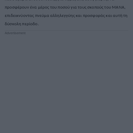
προσφέρουν ένα μέρος του ποσού για τους σκοπούς του ΜΑΝΑ,
ΒΟΞ
επιδεικνύοντας πνεύμα αλληλεγγύης και προσφοράς και αυτή τη
δύσκολη περίοδο.
Χωρίς Ταμπέλες
Women's Forum
Hautes Grecians
Γάμος
Market News