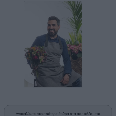
Μακιγιάζ
Beauty News
Well being
Ψυχολογία
Υγεία + Διατροφή
Σχέσεις & Σεξ
Fitness
Woman Power
Parenting
Working Girl
Real Women
Πρόσωπα
Ανακαλύψτε περισσότερα άρθρα στα αποτελέσματα