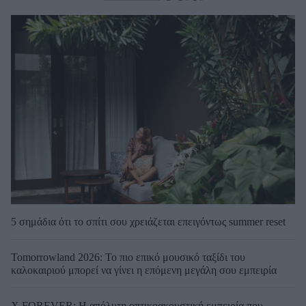
5 σημάδια ότι το σπίτι σου χρειάζεται επειγόντως summer reset
Tomorrowland 2026: Το πιο επικό μουσικό ταξίδι του
καλοκαιριού μπορεί να γίνει η επόμενη μεγάλη σου εμπειρία
X.FOREVER: Η απόλυτη οπτικοακουστική εμπειρία που