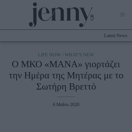
Life Now
What's New
Travel
Latest News
Culture
City Blogging
ABOUT US
ΔΙΑΦΗΜΙΣΤΕΙΤΕ
ΕΠΙΚΟΙΝΩΝΙΑ
LIFE NOW
WHAT'S NEW
Ο ΜΚΟ «ΜΑΝΑ» γιορτάζει
Fashion
την Ημέρα της Μητέρας με το
Shopping
Σωτήρη Βρεττό
Styling Tips
Fashion News
6 Μαΐου 2020
Beauty - Ομορφιά
Skincare
Μαλλιά - Νύχια