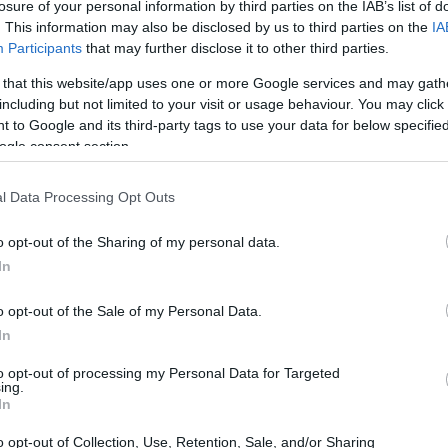
losure of your personal information by third parties on the IAB’s list of
. This information may also be disclosed by us to third parties on the
IA
Participants
that may further disclose it to other third parties.
 that this website/app uses one or more Google services and may gath
including but not limited to your visit or usage behaviour. You may click 
 to Google and its third-party tags to use your data for below specifi
ogle consent section.
ΕΙΑ + ΔΙΑΤΡΟΦΗ
l Data Processing Opt Outs
υτές είναι οι χειρότερες τροφές για την υγεία της
αρδιάς
o opt-out of the Sharing of my personal data.
In
o opt-out of the Sale of my Personal Data.
In
ίναι μια πραγματική θρεπτική δύναμη, που βελτιώνει τ
to opt-out of processing my Personal Data for Targeted
τάει για ώρες χορτάτους και προστατεύει από τις
ing.
In
τον πιείτε θα πάρετε μια πληθώρα βιταμινών, που θα
όλοιπο της ημέρας. Αν θέλετε να χάσετε κάποια κιλά,
o opt-out of Collection, Use, Retention, Sale, and/or Sharing