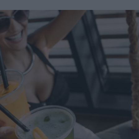
u
ies
Χωρίς Ταμπέλες
Market News