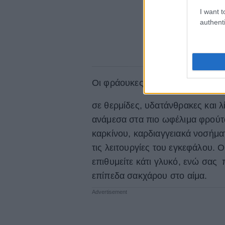
I want t
authenti
Οι φράουκες είναι πλούσιες σε 
σε θερμίδες, υδατάνθρακες και λ
ανάμεσα στα πιο ωφέλιμα φρούτ
καρκίνου, καρδιαγγειακά νοσήμα
τις λειτουργίες του εγκεφάλου. 
επιθυμείτε κάτι γλυκό, ενώ σας 
επίπεδα σακχάρου στο αίμα.