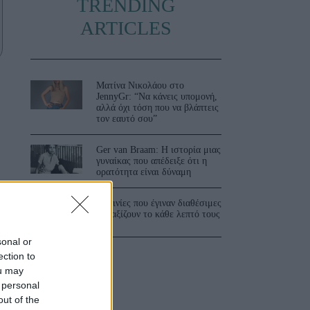
TRENDING
ARTICLES
Ματίνα Νικολάου στο
JennyGr: “Να κάνεις υπομονή,
αλλά όχι τόση που να βλάπτεις
τον εαυτό σου”
Ger van Braam: Η ιστορία μιας
γυναίκας που απέδειξε ότι η
ορατότητα είναι δύναμη
3 ταινίες που έγιναν διαθέσιμες
και αξίζουν το κάθε λεπτό τους
sonal or
ection to
ou may
 personal
out of the