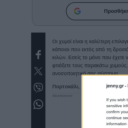
Προσθήκη 
Οι χυμοί είναι η καλύτερη επιλογ
κάποιοι που εκτός από τη δροσι
κιλών. Εσείς το μόνο που έχετε 
φτιάξετε τους παρακάτω χυμούς. 
ανοσοποιητικό σας σύστημα.
jenny.gr -
Πορτοκάλι, μήλο και αχλάδι
If you wish 
sensitive in
confirm you
continue se
information 