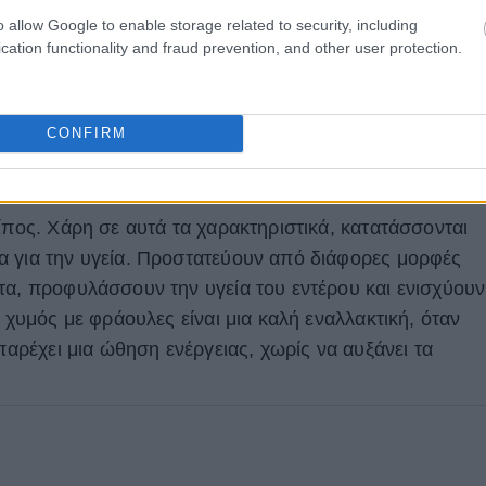
o allow Google to enable storage related to security, including
cation functionality and fraud prevention, and other user protection.
CONFIRM
θρεπτικά συστατικά και φτωχές
ίπος. Χάρη σε αυτά τα χαρακτηριστικά, κατατάσσονται
α για την υγεία. Προστατεύουν από διάφορες μορφές
τα, προφυλάσσουν την υγεία του εντέρου και ενισχύουν
Ο χυμός με φράουλες είναι μια καλή εναλλακτική, όταν
παρέχει μια ώθηση ενέργειας, χωρίς να αυξάνει τα