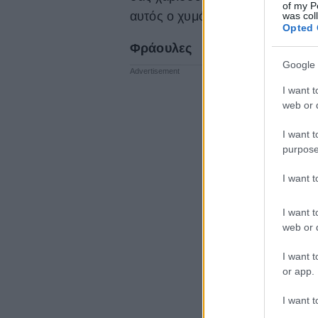
of my P
αυτός ο χυμός θα γίνει σύμμαχο
was col
Opted 
Φράουλες
Google 
I want t
web or d
I want t
purpose
I want 
I want t
web or d
I want t
or app.
I want t