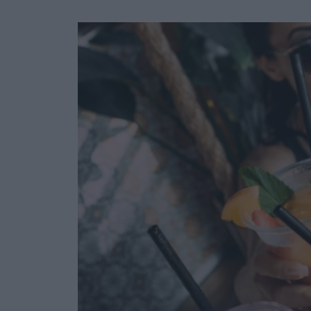
Ask the Gur
Success Stor
Αφιερώματα
ΒΟΞ
Hautes Grecians
Γάμος