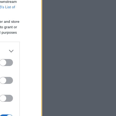
 downstream
B’s List of
er and store
to grant or
ed purposes
ο