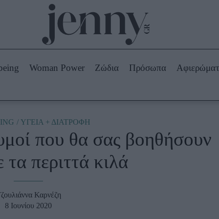
Beauty -
Ομορφιά
ABOUT US
ΔΙΑΦΗΜΙΣΤΕΙΤΕ
ΕΠΙΚΟΙΝΩΝΙΑ
being
Woman Power
Ζώδια
Πρόσωπα
Αφιερώμα
Skincare
ws
Μαλλιά - Νύχια
Μακιγιάζ
Beauty News
ING
ΥΓΕΙΑ + ΔΙΑΤΡΟΦΗ
υμοί που θα σας βοηθήσουν
πα
Ζώδια
ε τα περιττά κιλά
ζουλιάννα Καρνέζη
8 Ιουνίου 2020