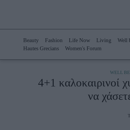
Life Now
Fashion
What's New
Shopping
Beauty
Fashion
Life Now
Living
Well 
Travel
Styling Tips
Hautes Grecians
Women's Forum
Culture
Fashion Ne
City Blogging
WELL BE
4+1 καλοκαιρινοί χ
Woman Power
Πρόσω
να χάσετ
Parenting
Celebrities
Working Girl
Συνεντεύξεις
Τ
Real Women
Who
True Stories