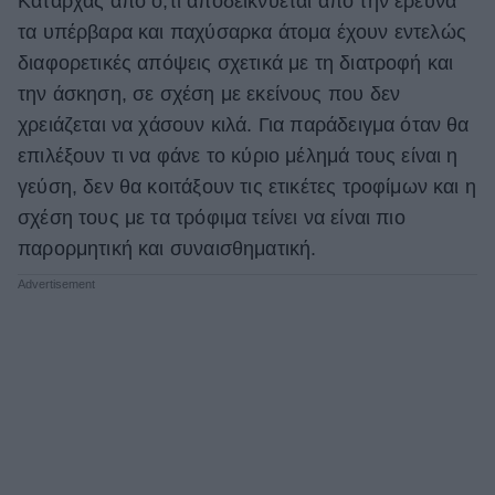
Καταρχάς από ό,τι αποδεικνύεται από την έρευνα
τα υπέρβαρα και παχύσαρκα άτομα έχουν εντελώς
ΒΟΞ
διαφορετικές απόψεις σχετικά με τη διατροφή και
την άσκηση, σε σχέση με εκείνους που δεν
Χωρίς Ταμπέλες
χρειάζεται να χάσουν κιλά. Για παράδειγμα όταν θα
επιλέξουν τι να φάνε το κύριο μέλημά τους είναι η
γεύση, δεν θα κοιτάξουν τις ετικέτες τροφίμων και η
Women's Forum
σχέση τους με τα τρόφιμα τείνει να είναι πιο
παρορμητική και συναισθηματική.
Hautes Grecians
Γάμος
Market News