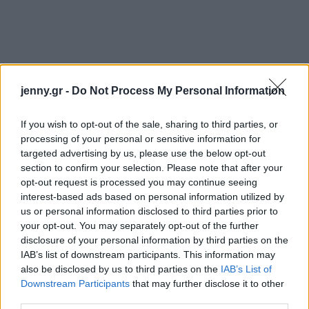
jenny.gr -
Do Not Process My Personal Information
If you wish to opt-out of the sale, sharing to third parties, or
processing of your personal or sensitive information for
targeted advertising by us, please use the below opt-out
Το θετικό πάντως ήταν πως ενώ το 60 τοις εκατό
section to confirm your selection. Please note that after your
opt-out request is processed you may continue seeing
είπε ότι δεν θα σταματούσε τα γλυκά, ωστόσο
interest-based ads based on personal information utilized by
αποδέχτηκε ότι θα προτιμούσε τα μικρότερα μεγέθη
us or personal information disclosed to third parties prior to
μερίδων. Επίσης το κόστος ήταν ένας ακόμη
your opt-out. You may separately opt-out of the further
disclosure of your personal information by third parties on the
παράγοντας που αναφέρθηκε από τους μισούς από
IAB’s list of downstream participants. This information may
τους πιο υπέρβαρους και παχύσαρκους
also be disclosed by us to third parties on the
IAB’s List of
συμμετέχοντες, ως ο λόγος να μην αγοράζουν πιο
Downstream Participants
that may further disclose it to other
third parties.
υγιεινά τρόφιμα.