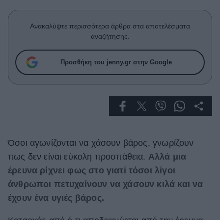
Celebrities
Συνεντεύξεις
Ανακαλύψτε περισσότερα άρθρα στα αποτελέσματα
Who
αναζήτησης.
True Stories
Ask the Guru
Προσθήκη του jenny.gr στην Google
Success Stories
Ζώδια
Living
Όσοι αγωνίζονται να χάσουν βάρος, γνωρίζουν
Deco
πως δεν είναι εύκολη προσπάθεια.
Αλλά μια
Cooking
έρευνα ρίχνει φως στο γιατί τόσοι λίγοι
Green
άνθρωποι πετυχαίνουν να χάσουν κιλά και να
Αφιερώματα
έχουν ένα υγιές βάρος.