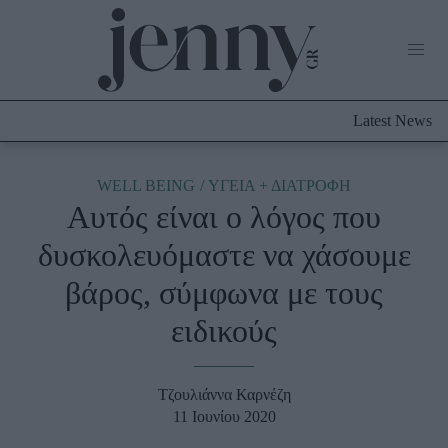
Life Now
What's New
Travel
Latest News
Culture
City Blogging
ABOUT US
ΔΙΑΦΗΜΙΣΤΕΙΤΕ
ΕΠΙΚΟΙΝΩΝΙΑ
WELL BEING
ΥΓΕΙΑ + ΔΙΑΤΡΟΦΗ
Αυτός είναι ο λόγος που
Fashion
δυσκολευόμαστε να χάσουμε
Shopping
βάρος, σύμφωνα με τους
Styling Tips
Fashion News
ειδικούς
Beauty - Ομορφιά
Τζουλιάννα Καρνέζη
Skincare
11 Ιουνίου 2020
Μαλλιά - Νύχια