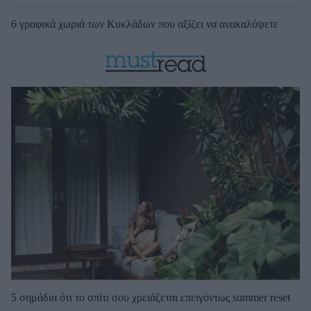
6 γραφικά χωριά των Κυκλάδων που αξίζει να ανακαλύψετε
5 σημάδια ότι το σπίτι σου χρειάζεται επειγόντως summer reset