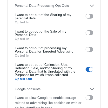
Please note that this website/app uses one or more Google
Personal Data Processing Opt Outs
Η σωματική δραστηριότητα ήταν επίσης ένα
services and may gather and store information including but
not limited to your visit or usage behaviour. You may click to
I want to opt-out of the Sharing of my
ζήτημα
. Το ένα τέταρτο της πιο παχύσαρκης
personal data.
grant or deny consent to Google and its third-party tags to
ομάδας δεν ασκήθηκε ποτέ, σε σύγκριση με το
Opted In
use your data for below specified purposes in below Google
15% της υγιούς ομάδας. Το μήνυμα να τρώτε πιο
consent section.
I want to opt-out of the Sale of my
Personal Data.
υγιεινά και να ασκείστε, δεν είχε καμία επίδραση
Opted In
στην ομάδα των παχύσαρκων και υπέρβαρων.
I want to opt-out of processing my
Personal Data for Targeted Advertising.
Αυτό λοιπόν που είπαν οι ερευνητές ήταν πως η
Opted In
επισήμανση από μόνη της δεν έχει αποτέλεσμα και
I want to opt-out of Collection, Use,
ζήτησαν να γίνει μεγαλύτερη προσπάθεια για τον
Retention, Sale, and/or Sharing of my
Personal Data that Is Unrelated with the
προσδιορισμό των καλύτερων τρόπων
Purposes for which it was collected.
Opted Out
επικοινωνίας με τις ομάδες που έχουν αυξημένο
βάρος. Επίσης πρόσθεσαν πως η περισσότερη
Google consents
γνώση και εκπαίδευση δεν αλλάζουν απαραίτητα τη
I want to allow Google to enable storage
συμπεριφορά.
Γι αυτό και τα μηνύματα για την
related to advertising like cookies on web or
υγεία και την ευαισθητοποίηση, αλλάζουν τη
device identifiers in apps.