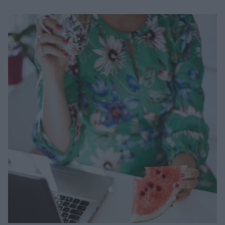
Μακιγιάζ
Beauty News
Well being
Ψυχολογία
Υγεία + Διατροφή
Σχέσεις & Σεξ
Fitness
Woman Power
Parenting
Working Girl
Real Women
Πρόσωπα