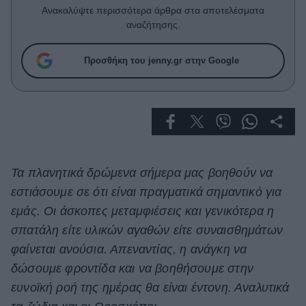
Celebrities
Ανακαλύψτε περισσότερα άρθρα στα αποτελέσματα
Συνεντεύξεις
αναζήτησης.
Who
True Stories
Προσθήκη του jenny.gr στην Google
Ask the Guru
Success Stories
Ζώδια
Τα πλανητικά δρώμενα σήμερα μας βοηθούν να
Living
εστιάσουμε σε ότι είναι πραγματικά σημαντικό για
Deco
εμάς. Οι άσκοπες μεταμφιέσεις και γενικότερα η
Cooking
σπατάλη είτε υλικών αγαθών είτε συναισθημάτων
Green
φαίνεται ανούσια. Απεναντίας, η ανάγκη να
δώσουμε φροντίδα και να βοηθήσουμε στην
Αφιερώματα
ευνοϊκή ροή της ημέρας θα είναι έντονη. Αναλυτικά