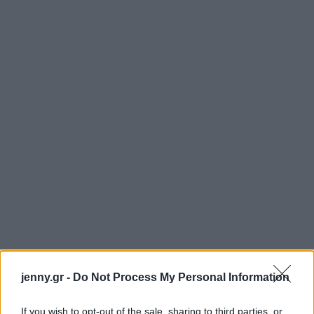
jenny.gr -
Do Not Process My Personal Information
Για τους Τοξότες,
σήμερα το θάρρος θα είναι πολύ
If you wish to opt-out of the sale, sharing to third parties, or