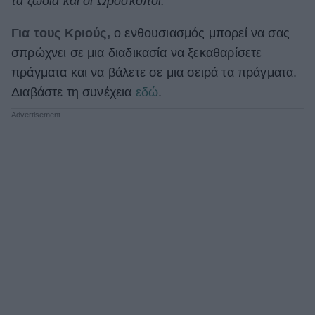
τα ζώδια και οι Ωροσκόποι.
ΒΟΞ
Για τους Κριούς,
ο ενθουσιασμός μπορεί να σας
σπρώχνει σε μια διαδικασία να ξεκαθαρίσετε
πράγματα και να βάλετε σε μια σειρά τα πράγματα.
Χωρίς Ταμπέλες
Διαβάστε τη συνέχεια
εδώ
.
Women's Forum
Hautes Grecians
Γάμος
Market News