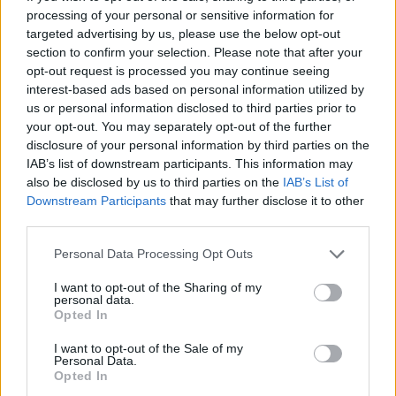
βοηθητικό. Καταστάσεις χρειάζονται να
processing of your personal or sensitive information for
τακτοποιηθούν και να μπουν τα πράγματα σε μια
targeted advertising by us, please use the below opt-out
περισσότερο λογική σειρά. Διαβάστε τη συνέχεια
section to confirm your selection. Please note that after your
opt-out request is processed you may continue seeing
εδώ
.
interest-based ads based on personal information utilized by
us or personal information disclosed to third parties prior to
Για τους Αιγόκερους,
σήμερα μπορείτε να βρείτε
your opt-out. You may separately opt-out of the further
κάτι το οποίο θα το επιθυμήσετε πολύ. Διαβάστε τη
disclosure of your personal information by third parties on the
IAB’s list of downstream participants. This information may
συνέχεια
εδώ
.
also be disclosed by us to third parties on the
IAB’s List of
Downstream Participants
that may further disclose it to other
Για τους Υδροχόους,
η δημιουργική σας δύναμη
third parties.
είναι έντονη σήμερα και θα σας βοηθήσει να φέρετε
Please note that this website/app uses one or more Google
Personal Data Processing Opt Outs
εις πέρας κάτι που έχετε στο μυαλό σας. Διαβάστε
services and may gather and store information including but
τη συνέχεια
εδώ
.
not limited to your visit or usage behaviour. You may click to
I want to opt-out of the Sharing of my
personal data.
grant or deny consent to Google and its third-party tags to
Opted In
use your data for below specified purposes in below Google
consent section.
I want to opt-out of the Sale of my
Personal Data.
Opted In