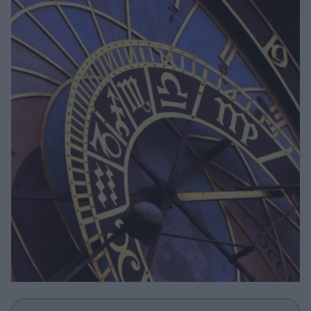
Μακιγιάζ
Beauty News
Well being
Ψυχολογία
Υγεία + Διατροφή
Σχέσεις & Σεξ
Fitness
Woman Power
Parenting
Working Girl
Real Women
Πρόσωπα