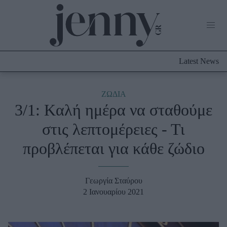
Life Now
What's New
Travel
Latest News
Culture
City Blogging
ABOUT US
ΔΙΑΦΗΜΙΣΤΕΙΤΕ
ΕΠΙΚΟΙΝΩΝΙΑ
ΖΩΔΙΑ
3/1: Kαλή ημέρα να σταθούμε
Fashion
στις λεπτομέρειες - Τι
Shopping
προβλέπεται για κάθε ζώδιο
Styling Tips
Fashion News
Γεωργία Σταύρου
Beauty - Ομορφιά
2 Ιανουαρίου 2021
Skincare
Μαλλιά - Νύχια