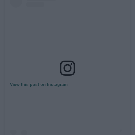
ΒΟΞ
Χωρίς Ταμπέλες
Women's Forum
Hautes Grecians
View this post on Instagram
Γάμος
Market News