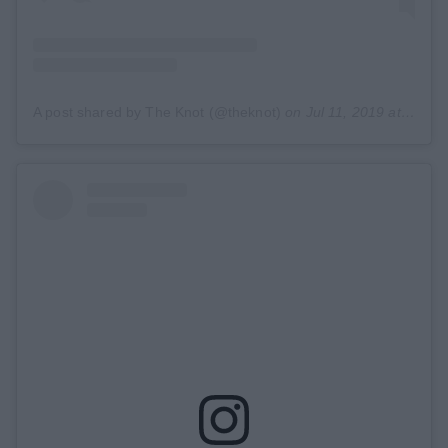
A post shared by The Knot (@theknot)
on
Jul 11, 2019 at 1:17pm PDT