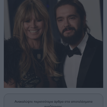
Μακιγιάζ
Beauty News
Well being
Ψυχολογία
Υγεία + Διατροφή
Σχέσεις & Σεξ
Fitness
Woman Power
Parenting
Working Girl
Real Women
Πρόσωπα
Ανακαλύψτε περισσότερα άρθρα στα αποτελέσματα
αναζήτησης.