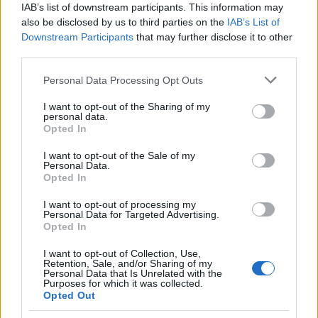
IAB’s list of downstream participants. This information may
also be disclosed by us to third parties on the
IAB’s List of
Downstream Participants
that may further disclose it to other
third parties.
Please note that this website/app uses one or more Google
Personal Data Processing Opt Outs
services and may gather and store information including but
not limited to your visit or usage behaviour. You may click to
I want to opt-out of the Sharing of my
personal data.
grant or deny consent to Google and its third-party tags to
Opted In
use your data for below specified purposes in below Google
consent section.
I want to opt-out of the Sale of my
Personal Data.
Opted In
Δείτε ακόμη: H Heidi Klum έγινε 46: 9 φωτογραφίες
I want to opt-out of processing my
που αποδεικνύουν πως παραμένει πιο sexy από
Personal Data for Targeted Advertising.
Opted In
ποτέ
I want to opt-out of Collection, Use,
Retention, Sale, and/or Sharing of my
Personal Data that Is Unrelated with the
Purposes for which it was collected.
Opted Out