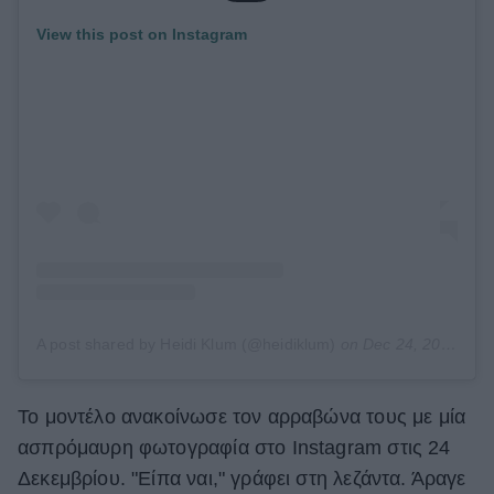
View this post on Instagram
A post shared by Heidi Klum (@heidiklum)
on
Dec 24, 2018 at 11:01am PST
Το μοντέλο ανακοίνωσε τον αρραβώνα τους με μία
ασπρόμαυρη φωτογραφία στο Instagram στις 24
Δεκεμβρίου. "Είπα ναι," γράφει στη λεζάντα. Άραγε