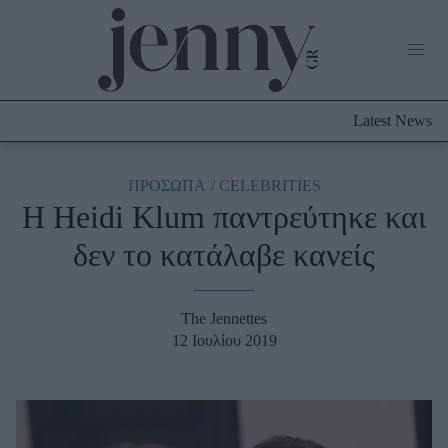
Life Now
What's New
Travel
Latest News
Culture
City Blogging
ABOUT US
ΔΙΑΦΗΜΙΣΤΕΙΤΕ
ΕΠΙΚΟΙΝΩΝΙΑ
ΠΡΟΣΩΠΑ
CELEBRITIES
Η Heidi Klum παντρεύτηκε και
Fashion
δεν το κατάλαβε κανείς
Shopping
Styling Tips
Fashion News
The Jennettes
12 Ιουλίου 2019
Beauty - Ομορφιά
Skincare
Μαλλιά - Νύχια