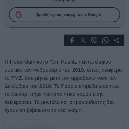
Celebrities
Συνεντεύξεις
Προσθήκη του jenny.gr στην Google
Who
True Stories
Ask the Guru
Success Stories
Ζώδια
Η Heidi Klum και ο Tom Kaulitz παντρεύτηκαν
μυστικά τον Φεβρουάριο του 2019, όπως αναφέρει
Living
το TMZ, δύο μήνες μετά τον αρραβώνα τους τον
Δεκέμβριο του 2018. Το People επιβεβαίωσε πως
Deco
το ζευγάρι πήρε πιστοποιητικό γάμου στην
Cooking
Καλιφόρνια. Το μοντέλο και ο τραγουδιστής δεν
Green
έχουν επιβεβαιώσει τα νέα ακόμη.
Αφιερώματα