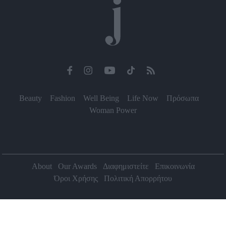
Beauty
Fashion
Well Being
Life Now
Πρόσωπα
Woman Power
About
Our Awards
Διαφημιστείτε
Επικοινωνία
Όροι Χρήσης
Πολιτική Απορρήτου
2026 Jenny.gr | All rights reserved