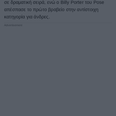
σε δραματική σειρά, ενώ ο Billy Porter του Pose
ΒΟΞ
απέσπασε το πρώτο βραβείο στην αντίστοιχη
κατηγορία για άνδρες.
Χωρίς Ταμπέλες
Women's Forum
Hautes Grecians
Γάμος
Market News