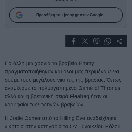
Celebrities
Συνεντεύξεις
Προσθήκη του jenny.gr στην Google
Who
True Stories
Ask the Guru
Success Stories
Ζώδια
Για άλλη μια χρονιά τα βραβεία Emmy
πραγματοποιήθηκαν και όλοι μας περιμέναμε να
Living
δούμε τους μεγάλους νικητές της βραδιάς. Όπως
αναμέναμε το πολυαγαπημένο Game of Thrones
Deco
αλλά και η βρετανική σειρά Fleabag ήταν οι
Cooking
κορυφαίοι των φετινών βραβείων.
Green
H Jodie Comer από το Killing Eve αναδείχθηκε
Αφιερώματα
νικήτρια στην κατηγορία του Α' Γυναικείου Ρόλου