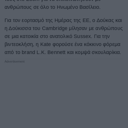
ανθρώπους σε όλο το Ηνωμένο Βασίλειο.
ΒΟΞ
Για τον εορτασμό της Ημέρας της ΕΕ, ο Δούκας και
η Δούκισσα του Cambridge μίλησαν με ανθρώπους
Χωρίς Ταμπέλες
σε μια κατοικία στο ανατολικό Sussex. Για την
βιντεοκλήση, η Kate φορούσε ένα κόκκινο φόρεμα
Women's Forum
από το brand L.K. Bennett και κομψά σκουλαρίκια.
Hautes Grecians
Γάμος
Market News