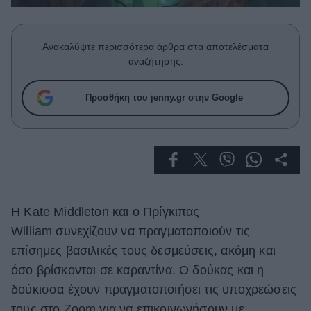
Celebrities
Συνεντεύξεις
Who
Ανακαλύψτε περισσότερα άρθρα στα αποτελέσματα
True Stories
αναζήτησης.
Ask the Guru
Success Stories
Προσθήκη του jenny.gr στην Google
Ζώδια
Living
H Kate Middleton και ο Πρίγκιπας
Deco
Cooking
William συνεχίζουν να πραγματοποιούν τις
Green
επίσημες βασιλικές τους δεσμεύσεις, ακόμη και
όσο βρίσκονται σε καραντίνα. Ο δούκας και η
Αφιερώματα
δούκισσα έχουν πραγματοποιήσει τις υποχρεώσεις
τους στο Zoom για να επικοινωνήσουν με