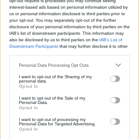
opt-out request is processed you may continue seeing
interest-based ads based on personal information utilized by
us or personal information disclosed to third parties prior to
your opt-out. You may separately opt-out of the further
disclosure of your personal information by third parties on the
IAB’s list of downstream participants. This information may
also be disclosed by us to third parties on the
IAB’s List of
Downstream Participants
that may further disclose it to other
third parties.
Please note that this website/app uses one or more Google
Personal Data Processing Opt Outs
services and may gather and store information including but
not limited to your visit or usage behaviour. You may click to
I want to opt-out of the Sharing of my
personal data.
grant or deny consent to Google and its third-party tags to
Opted In
use your data for below specified purposes in below Google
consent section.
I want to opt-out of the Sale of my
Personal Data.
Μάθε τώρα όλα τα νέα για τα
Opted In
αγαπημένα σου διάσημα πρόσωπα.
I want to opt-out of processing my
Personal Data for Targeted Advertising.
Ακολούθησε το JennyGr στο
Opted In
Google News
.