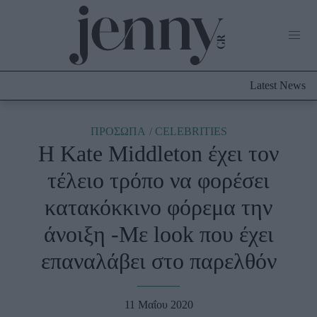
Life Now
What's New
Travel
Latest News
Culture
City Blogging
ABOUT US
ΔΙΑΦΗΜΙΣΤΕΙΤΕ
ΕΠΙΚΟΙΝΩΝΙΑ
ΠΡΟΣΩΠΑ
CELEBRITIES
Η Kate Middleton έχει τον
Fashion
τέλειο τρόπο να φορέσει
Shopping
κατακόκκινο φόρεμα την
Styling Tips
Fashion News
άνοιξη -Με look που έχει
επαναλάβει στο παρελθόν
Beauty - Ομορφιά
Skincare
11 Μαΐου 2020
Μαλλιά - Νύχια