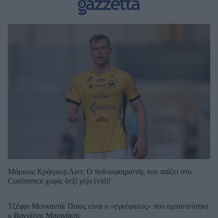
Μάριους Κράιγκερ Λιντ: Ο ποδοσφαιριστής που παίζει στο
Conference χωρίς δεξί χέρι (vid)!
Τζέφρι Μονκαντά: Ποιος είναι ο «εγκέφαλος» που εμπιστεύτηκε
ο Βαγγέλης Μαρινάκης