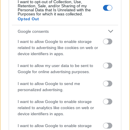
I want to opt-out of Collection, Use,
Retention, Sale, and/or Sharing of my
Personal Data that Is Unrelated with the
Purposes for which it was collected.
Opted Out
Google consents
ΔΙΑΒΑΖΟΝΤΑΙ ΤΩΡΑ
I want to allow Google to enable storage
related to advertising like cookies on web or
device identifiers in apps.
Οι μαμάκηδες του ζωδιακού: Αυτά τα ζώδια είναι
I want to allow my user data to be sent to
συνήθως κολλημένα στη μαμά τους
Google for online advertising purposes.
I want to allow Google to send me
Τα 6 σημεία του σπιτιού που δεν χρειάζεται να
personalized advertising.
καθαρίζεις κάθε εβδομάδα
I want to allow Google to enable storage
3-3-3 rule: Ο κανόνας που θα αλλάξει τον τρόπο
related to analytics like cookies on web or
device identifiers in apps.
που ντύνεσαι
I want to allow Google to enable storage