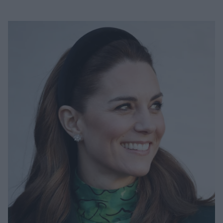
Μακιγιάζ
Beauty News
Well being
Ψυχολογία
Υγεία + Διατροφή
Σχέσεις & Σεξ
Fitness
Woman Power
Parenting
Working Girl
Real Women
Πρόσωπα