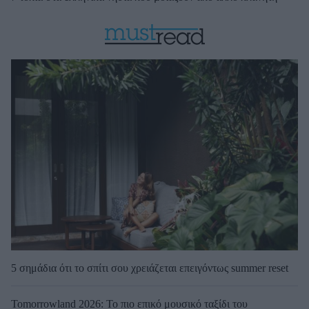
5 σημάδια ότι το σπίτι σου χρειάζεται επειγόντως summer reset
Tomorrowland 2026: Το πιο επικό μουσικό ταξίδι του