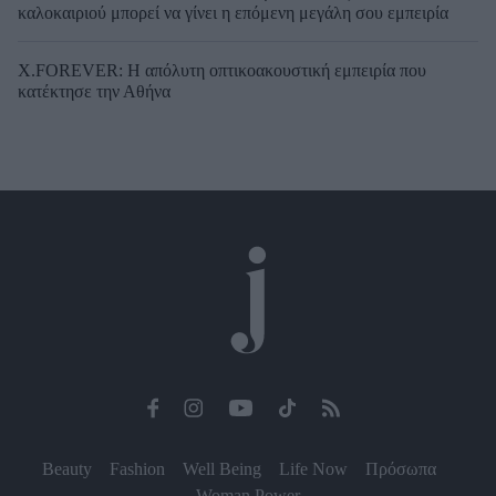
καλοκαιριού μπορεί να γίνει η επόμενη μεγάλη σου εμπειρία
X.FOREVER: Η απόλυτη οπτικοακουστική εμπειρία που
κατέκτησε την Αθήνα
Beauty
Fashion
Well Being
Life Now
Πρόσωπα
Woman Power