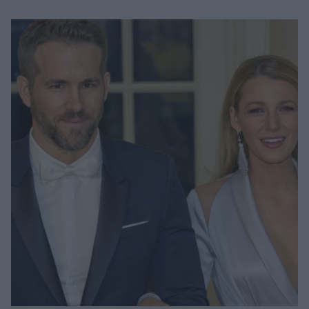
Μακιγιάζ
Beauty News
Well being
Ψυχολογία
Υγεία + Διατροφή
Σχέσεις & Σεξ
Fitness
Woman Power
Parenting
Working Girl
Real Women
Πρόσωπα