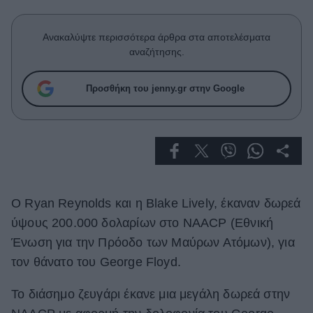
Celebrities
Συνεντεύξεις
Ανακαλύψτε περισσότερα άρθρα στα αποτελέσματα
Who
αναζήτησης.
True Stories
Ask the Guru
Προσθήκη του jenny.gr στην Google
Success Stories
Ζώδια
Living
Ο Ryan Reynolds και η Blake Lively, έκαναν δωρεά
Deco
ύψους 200.000 δολαρίων στο NAACP (Εθνική
Cooking
Ένωση για την Πρόοδο των Μαύρων Ατόμων), για
Green
τον θάνατο του George Floyd.
Αφιερώματα
Το διάσημο ζευγάρι έκανε μια μεγάλη δωρεά στην