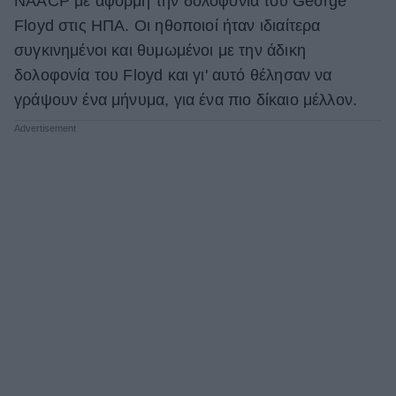
NAACP με αφορμή την δολοφονία του George
Floyd στις ΗΠΑ. Οι ηθοποιοί ήταν ιδιαίτερα
ΒΟΞ
συγκινημένοι και θυμωμένοι με την άδικη
δολοφονία του Floyd και γι' αυτό θέλησαν να
Χωρίς Ταμπέλες
γράψουν ένα μήνυμα, για ένα πιο δίκαιο μέλλον.
Women's Forum
Hautes Grecians
Γάμος
Market News