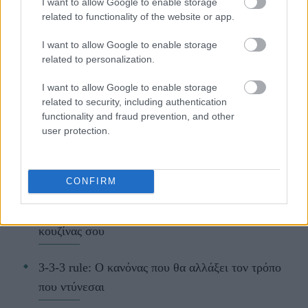
I want to allow Google to enable storage
related to functionality of the website or app.
Ακολούθησε το JennyGr στο
Google News
.
I want to allow Google to enable storage
related to personalization.
I want to allow Google to enable storage
related to security, including authentication
functionality and fraud prevention, and other
ΔΙΑΒΑΖΟΝΤΑΙ ΤΩΡΑ
user protection.
CONFIRM
Το gadget από τα IKEA που κοστίζει κάτω από 2
ευρώ και θα βάλει σε τάξη το ντουλάπι της
κουζίνας σου
3-3-3 rule: Ο κανόνας που θα αλλάξει τον τρόπο
που ντύνεσαι