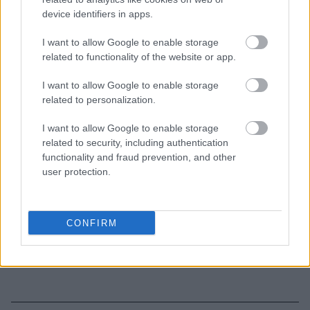
device identifiers in apps.
καθαρίζεις κάθε εβδομάδα
I want to allow Google to enable storage
3-3-3 rule: Ο κανόνας που θα αλλάξει τον τρόπο
related to functionality of the website or app.
που ντύνεσαι
I want to allow Google to enable storage
related to personalization.
I want to allow Google to enable storage
related to security, including authentication
TAGS
MEGHAN MARKLE
GEORGE FLOYD
functionality and fraud prevention, and other
user protection.
CONFIRM