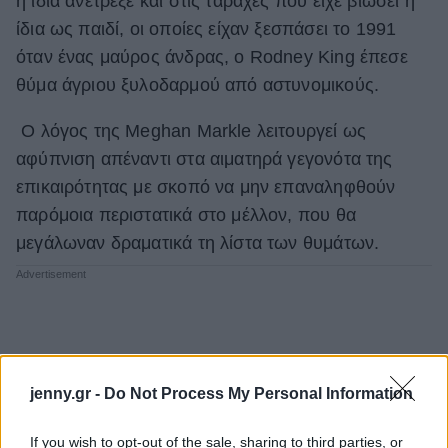
η ίδια ανέτρεξε και στις ταραχές που είχε βιώσει η
ίδια ως παιδί, οι οποίες είχαν ξεσπάσει το 1991
όταν ένας μαύρος άνδρας, o Rodney King έπεσε
θύμα άγριου ξυλοδαρμού από αστυνομικούς.
Ο λόγος της Meghan Markle λειτουργεί ως
αφύπνιση απέναντι στα αιματηρά γεγονότα της
επικαιρότητας με σκοπό να μην επαναληφθούν
παρόμοια περιστατικά στο μέλλον, που θα
μεγάλωναν δραματικά τη λίστα των θυμάτων.
jenny.gr -
Do Not Process My Personal Information
If you wish to opt-out of the sale, sharing to third parties, or