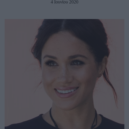
4 Ιουνίου 2020
Μακιγιάζ
Beauty News
Well being
Ψυχολογία
Υγεία + Διατροφή
Σχέσεις & Σεξ
Fitness
Woman Power
Parenting
Working Girl
Real Women
Πρόσωπα