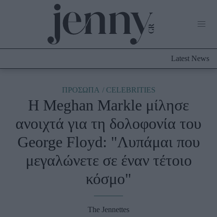
Life Now
What's New
Travel
Latest News
Culture
City Blogging
ABOUT US
ΔΙΑΦΗΜΙΣΤΕΙΤΕ
ΕΠΙΚΟΙΝΩΝΙΑ
ΠΡΟΣΩΠΑ
CELEBRITIES
Η Meghan Markle μίλησε
Fashion
ανοιχτά για τη δολοφονία του
Shopping
George Floyd: "Λυπάμαι που
Styling Tips
Fashion News
μεγαλώνετε σε έναν τέτοιο
κόσμο"
Beauty - Ομορφιά
Skincare
The Jennettes
Μαλλιά - Νύχια