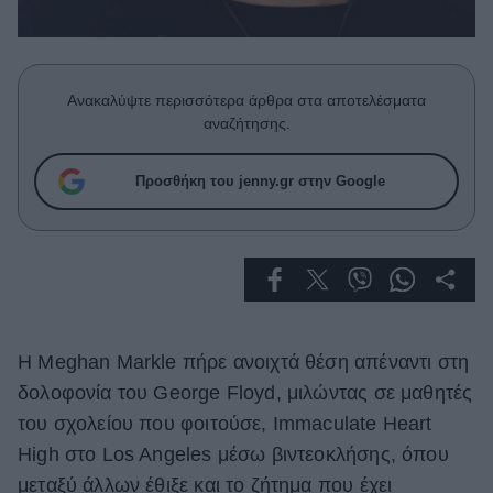
Celebrities
Συνεντεύξεις
Who
True Stories
Ανακαλύψτε περισσότερα άρθρα στα αποτελέσματα
Ask the Guru
αναζήτησης.
Success Stories
Προσθήκη του jenny.gr στην Google
Ζώδια
Living
Deco
Η Meghan Markle πήρε ανοιχτά θέση απέναντι στη
Cooking
Green
δολοφονία του George Floyd, μιλώντας σε μαθητές
του σχολείου που φοιτούσε, Immaculate Heart
Αφιερώματα
High στο Los Angeles μέσω βιντεοκλήσης, όπου
μεταξύ άλλων έθιξε και το ζήτημα που έχει