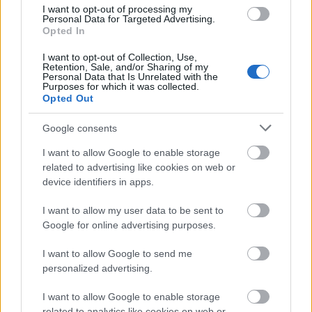
I want to opt-out of processing my
Personal Data for Targeted Advertising.
Μάθε τώρα όλα τα νέα για τα
Opted In
αγαπημένα σου διάσημα πρόσωπα.
I want to opt-out of Collection, Use,
Retention, Sale, and/or Sharing of my
Ακολούθησε το JennyGr στο
Personal Data that Is Unrelated with the
Purposes for which it was collected.
Opted Out
Google News
.
Google consents
I want to allow Google to enable storage
related to advertising like cookies on web or
device identifiers in apps.
ΔΙΑΒΑΖΟΝΤΑΙ ΤΩΡΑ
I want to allow my user data to be sent to
Google for online advertising purposes.
Οι μαμάκηδες του ζωδιακού: Αυτά τα ζώδια είναι
I want to allow Google to send me
personalized advertising.
συνήθως κολλημένα στη μαμά τους
I want to allow Google to enable storage
Τα 6 σημεία του σπιτιού που δεν χρειάζεται να
related to analytics like cookies on web or