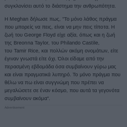
συγκλονίσει αυτό το διάστημα την ανθρωπότητα.
ΒΟΞ
Η Meghan δήλωσε πως, "Το μόνο λάθος πράγμα
που μπορείς να πεις, είναι να μην πεις τίποτα. H
Χωρίς Ταμπέλες
ζωή του George Floyd είχε αξία, όπως και η ζωή
της Breonna Taylor, του Philando Castile,
του Tamir Rice, και πολλών ακόμη ονομάτων, είτε
Women's Forum
έγιναν γνωστά είτε όχι. Όλοι είδαμε από την
περασμένη εβδομάδα όσα συμβαίνουν γύρω μας
Hautes Grecians
και είναι πραγματικά λυπηρό. Το μόνο πράγμα που
θέλω να πω είναι συγγνώμη που πρέπει να
μεγαλώσετε σε έναν κόσμο, που αυτά τα γεγονότα
Γάμος
συμβαίνουν ακόμα".
Market News