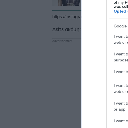
of my P
was col
Opted 
https://instagram.com/p/CBu51HFHx
Google 
Δείτε ακόμη: Golden Globes 202
I want t
web or d
I want t
purpose
I want 
I want t
web or d
I want t
or app.
I want t