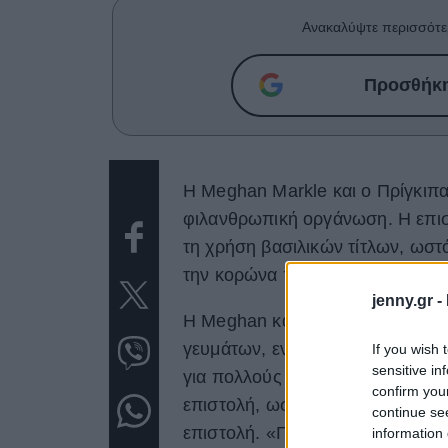
Ανακαλύψτε περισσότε
Προσθήκη 
Η Meghan Markle και ο Πρίγκιπας
φιλανθρωπική οργάνωση. Η επι
τη χρήση βασιλικών τίτλων, ωστό
την κορώνα πάνω από τα μονογ
jenny.gr -
Η Meghan και ο Harry ευχαρίστη
γευμάτων, ενώ αναφέρθηκαν και
If you wish 
sensitive in
για πολλούς ανθρώπους σε όλο τ
confirm you
επιστολή, ωστόσο, υπήρχαν και 
continue se
επιστολή. «Γιατί υπάρχει ακόμη 
information 