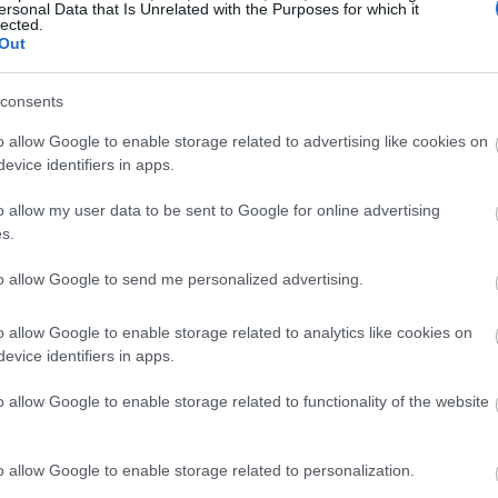
ersonal Data that Is Unrelated with the Purposes for which it
lected.
Out
u6/
consents
0: Τα beauty looks που ξεχωρίσαμε
o allow Google to enable storage related to advertising like cookies on
evice identifiers in apps.
o allow my user data to be sent to Google for online advertising
s.
to allow Google to send me personalized advertising.
o allow Google to enable storage related to analytics like cookies on
evice identifiers in apps.
o allow Google to enable storage related to functionality of the website
o allow Google to enable storage related to personalization.