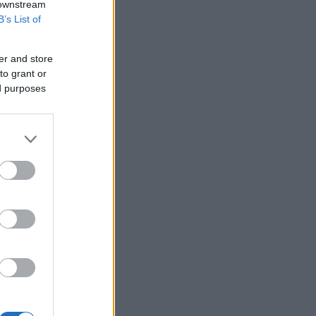
 downstream
B’s List of
er and store
to grant or
ed purposes