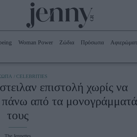
Beauty -
Ομορφιά
ABOUT US
ΔΙΑΦΗΜΙΣΤΕΙΤΕ
ΕΠΙΚΟΙΝΩΝΙΑ
being
Woman Power
Ζώδια
Πρόσωπα
Αφιερώμα
Skincare
ws
Μαλλιά - Νύχια
Μακιγιάζ
Beauty News
ΣΩΠΑ
CELEBRITIES
στειλαν επιστολή χωρίς να
πα
Ζώδια
 πάνω από τα μονογράμματ
τους
The Jennettes