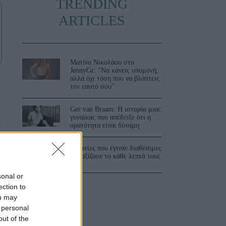
TRENDING
ARTICLES
Ματίνα Νικολάου στο
JennyGr: “Να κάνεις υπομονή,
αλλά όχι τόση που να βλάπτεις
τον εαυτό σου”
Ger van Braam: Η ιστορία μιας
γυναίκας που απέδειξε ότι η
ν
ορατότητα είναι δύναμη
3 ταινίες που έγιναν διαθέσιμες
και αξίζουν το κάθε λεπτό τους
»
sonal or
ection to
ou may
 personal
out of the