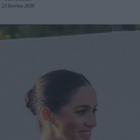
23 Ιουνίου 2020
u
ies
Χωρίς Ταμπέλες
Market News