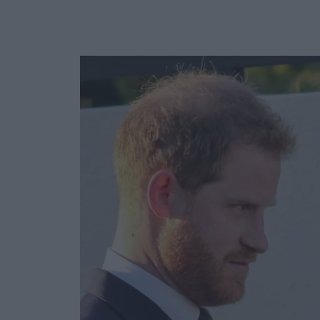
Ask the Gur
Success Stor
Αφιερώματα
ΒΟΞ
Hautes Grecians
Γάμος