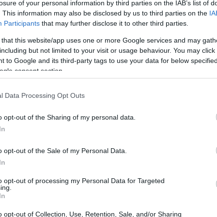
losure of your personal information by third parties on the IAB’s list of
στης στο Twitter.
. This information may also be disclosed by us to third parties on the
IA
Participants
that may further disclose it to other third parties.
 that this website/app uses one or more Google services and may gath
including but not limited to your visit or usage behaviour. You may click 
 to Google and its third-party tags to use your data for below specifi
ogle consent section.
l Data Processing Opt Outs
o opt-out of the Sharing of my personal data.
In
o opt-out of the Sale of my Personal Data.
In
LEBRITIES
to opt-out of processing my Personal Data for Targeted
 Shakira, οι Coldplay, ο Usher και ο Justin Bieber
ing.
νώνονται ενάντια στον κορωνοϊό
In
o opt-out of Collection, Use, Retention, Sale, and/or Sharing