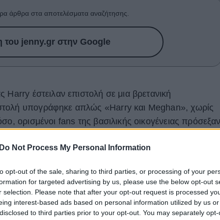
ρα άρθρα στα αποτελέσματα αναζήτησης.
του jenny.gr στην Google
 Harry έστειλαν επιστολή σε μια βρετανική
στολή υπογράφηκε απλώς «Harry και Meghan», χωρίς
σο, ορισμένοι fans της βασιλικής οικογένειας πρόσεξα
ράμματά τους.
Do Not Process My Personal Information
σαν την οργάνωση για τη δράση της και τη διανομή
 στον αντίκτυπο του κορωνοϊού που ήταν «τρομακτικός
to opt-out of the sale, sharing to third parties, or processing of your per
formation for targeted advertising by us, please use the below opt-out s
ον κόσμο. Πολλοί είδαν θετικά τη συγκεκριμένη
r selection. Please note that after your opt-out request is processed y
εκείνοι που σχολίασαν την ύπαρξη κορώνας στην
eing interest-based ads based on personal information utilized by us or
το βασιλικό λογότυπο; Νομίζω ότι απαγορεύεται να το
disclosed to third parties prior to your opt-out. You may separately opt-