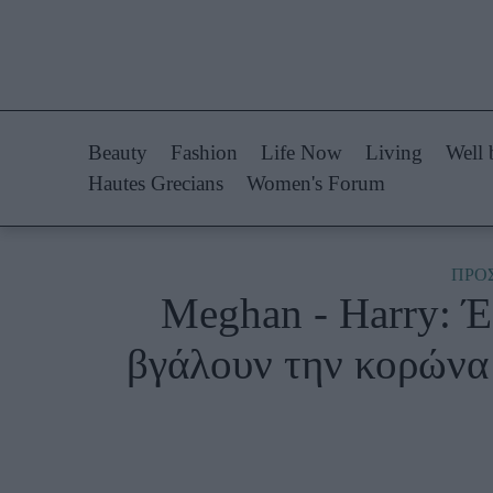
Life Now
Fashion
What's New
Shopping
Beauty
Fashion
Life Now
Living
Well 
Travel
Styling Tips
Hautes Grecians
Women's Forum
Culture
Fashion Ne
City Blogging
ΠΡΟ
Meghan - Harry: Έ
Woman Power
Πρόσω
βγάλουν την κορώνα
Parenting
Celebrities
Working Girl
Συνεντεύξεις
Real Women
Who
True Stories