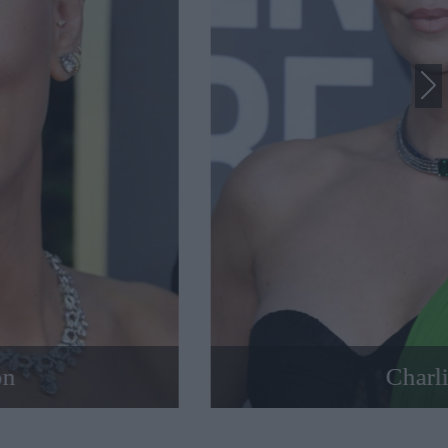
on
Charl