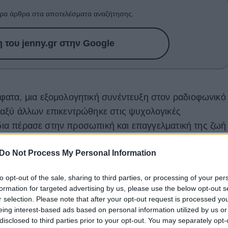
ρα άρθρα στα αποτελέσματα αναζήτησης.
του jenny.gr στην Google
ατα, μια εξομολογητική συνέντευξη στον ραδιοφωνικό
αξύ άλλων επικεντρώθηκε στις ψυχολογικές
ίδια πέρασε στην προσωπική και επαγγελματική της ζωή
Do Not Process My Personal Information
ογήθηκε πως είχε σκεφτεί να αυτοκτονήσει μετά τον
m το 2017, όπου σήμερα περιμένει μαζί του παιδί, αλλ
to opt-out of the sale, sharing to third parties, or processing of your per
formation for targeted advertising by us, please use the below opt-out s
νέου της τότε, album, "Witness". Όπως ανέφερε
r selection. Please note that after your opt-out request is processed y
 βρισκόταν σε μια ανοδική πορεία. Είχα προσφέρει πολλ
eing interest-based ads based on personal information utilized by us or
Είχα μόλις χωρίσει με τον σύντροφό μου, ο οποίος θα
disclosed to third parties prior to your opt-out. You may separately opt-