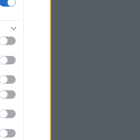
ι
ι
ί