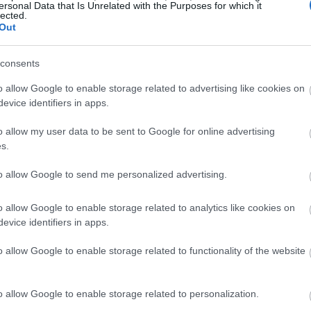
ersonal Data that Is Unrelated with the Purposes for which it
lected.
Out
n/
consents
o allow Google to enable storage related to advertising like cookies on
αντικό για μένα να φτάσω τόσο χαμηλά, ώστε να
evice identifiers in apps.
 εντελώς διαφορετικό τρόπο. Αλλά και να μάθω να ζω
διψασμένη" ποπ σταρ. Η ευγνωμοσύνη είναι μάλλον
o allow my user data to be sent to Google for online advertising
s.
αν δεν την είχα βρει, θα είχα βουλιάξει στη θλίψη μου κα
ρήκα τρόπους να είμαι ευγνώμων. Όταν οι στιγμές είνα
to allow Google to send me personalized advertising.
έω στον εαυτό μου: "Είμαι ευγνώμων, είμαι
o allow Google to enable storage related to analytics like cookies on
evice identifiers in apps.
t/
o allow Google to enable storage related to functionality of the website
υ παρελθόντος έχουν εξαλειφθεί σήμερα και η ίδια εξηγε
 ελπίδα για αλλαγή προς το καλύτερο διαμόρφωσαν, τη
o allow Google to enable storage related to personalization.
ωή σήμερα: «Η ελπίδα ήταν πάντα μια επιλογή για μένα,