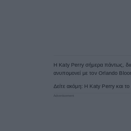
Η Katy Perry σήμερα πάντως, δι
ανυπομονεί με τον Orlando Bloom
Δείτε ακόμη: Η Katy Perry και 