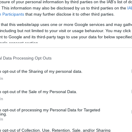
losure of your personal information by third parties on the IAB’s list of
ύ μου. Και μετά ήμουν ενθουσιασμένη με τον νέο μου
. This information may also be disclosed by us to third parties on the
IA
αλά, και αυτό με απογοήτευσε".
Participants
that may further disclose it to other third parties.
 that this website/app uses one or more Google services and may gath
including but not limited to your visit or usage behaviour. You may click 
 to Google and its third-party tags to use your data for below specifi
ogle consent section.
l Data Processing Opt Outs
o opt-out of the Sharing of my personal data.
In
o opt-out of the Sale of my Personal Data.
In
to opt-out of processing my Personal Data for Targeted
ΛΛΙΑ - ΝΥΧΙΑ
ing.
In
 Βella Hadid με νέο εντελώς διαφορετικό look στα
αλλιά - Μοιάζει με Γαλλίδα
o opt-out of Collection, Use, Retention, Sale, and/or Sharing