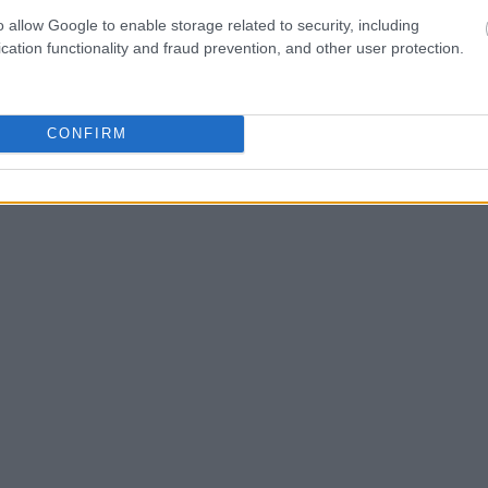
, που πιστέυω πως είναι κάτι πολύ μεγαλύτερο από
o allow Google to enable storage related to security, including
ο πεπρωμένο μου, εγώ είμαι αυτή που θα πρέπει να
cation functionality and fraud prevention, and other user protection.
ότι κάτι πολύ μεγαλύτερο από μένα, με δημιούργησε γι
είναι μίας χρήσης και πιστεύω πως κάθε άτομο έχει
CONFIRM
ιμένο σκοπό».