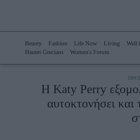
Life Now
Fashion
What's New
Shopping
Beauty
Fashion
Life Now
Living
Well 
Travel
Styling Tips
Hautes Grecians
Women's Forum
Culture
Fashion Ne
City Blogging
ΠΡΟ
Η Katy Perry εξομολ
Woman Power
Πρόσω
αυτοκτονήσει και 
Parenting
Celebrities
σ
Working Girl
Συνεντεύξεις
Real Women
Who
True Stories