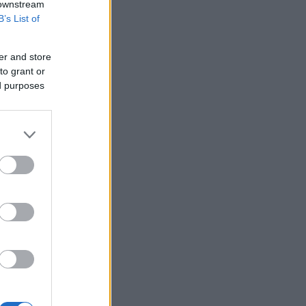
 downstream
B’s List of
er and store
to grant or
ed purposes