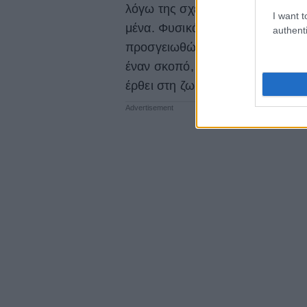
λόγω της σχέσης μου με τον Θεό
I want t
μένα. Φυσικά, εάν εγώ ελέγχω τ
authenti
προσγειωθώ. Η ελπίδα μου είναι 
έναν σκοπό, μου έμαθε πως δεν 
έρθει στη ζωή για έναν συγκεκρ