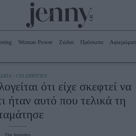
Beauty -
Ομορφιά
ABOUT US
ΔΙΑΦΗΜΙΣΤΕΙΤΕ
ΕΠΙΚΟΙΝΩΝΙΑ
being
Woman Power
Ζώδια
Πρόσωπα
Αφιερώμα
Skincare
ws
Μαλλιά - Νύχια
Μακιγιάζ
Beauty News
ΣΩΠΑ
CELEBRITIES
ογείται ότι είχε σκεφτεί να
πα
Ζώδια
τι ήταν αυτό που τελικά τη
ταμάτησε
The Jennettes