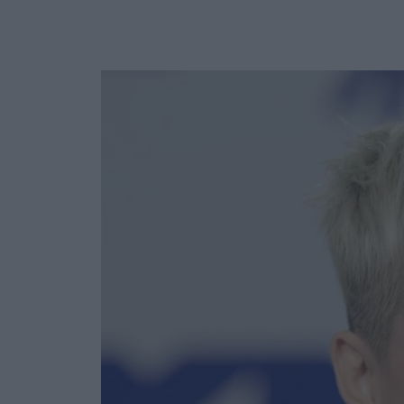
Ask the Gur
Success Stor
Αφιερώματα
ΒΟΞ
Hautes Grecians
Γάμος