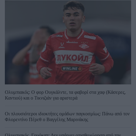
Ολυμπιακός: Ο φορ Ουγκάλντε, τα φαβορί στα χαφ (Κάσερες,
Καντιού) και ο Τικνιζιάν για αριστερά
Οι πλουσιότεροι ιδιοκτήτες ομάδων παγκοσμίως: Πάνω από τον
Φλορεντίνο Πέρεθ ο Βαγγέλης Μαρινάκης
Ολυμπιακός, Γουόκαπ: Δεν υπάρχει οπισθοχώρηση από την