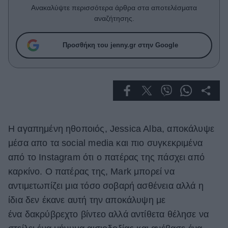
Celebrities
Ανακαλύψτε περισσότερα άρθρα στα αποτελέσματα
Συνεντεύξεις
αναζήτησης.
Who
True Stories
Προσθήκη του jenny.gr στην Google
Ask the Guru
Success Stories
Ζώδια
Η αγαπημένη ηθοποιός, Jessica Alba, αποκάλυψε
Living
μέσα απο τα social media και πιο συγκεκριμένα
Deco
από το Instagram ότι ο πατέρας της πάσχει από
Cooking
καρκίνο. Ο πατέρας της, Mark μπορεί να
Green
αντιμετωπίζει μια τόσο σοβαρή ασθένεια αλλά η
ίδια δεν έκανε αυτή την αποκάλυψη με
Αφιερώματα
ένα δακρύβρεχτο βίντεο αλλά αντίθετα θέλησε να