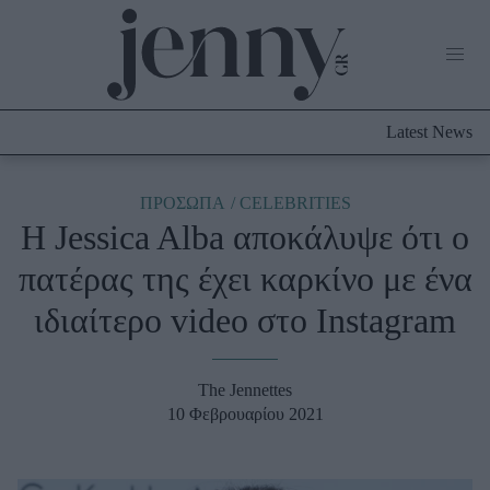
Life Now
What's New
Travel
Latest News
Culture
City Blogging
ABOUT US
ΔΙΑΦΗΜΙΣΤΕΙΤΕ
ΕΠΙΚΟΙΝΩΝΙΑ
ΠΡΟΣΩΠΑ
CELEBRITIES
H Jessica Alba αποκάλυψε ότι ο
Fashion
πατέρας της έχει καρκίνο με ένα
Shopping
ιδιαίτερο video στο Instagram
Styling Tips
Fashion News
The Jennettes
Beauty - Ομορφιά
10 Φεβρουαρίου 2021
Skincare
Μαλλιά - Νύχια