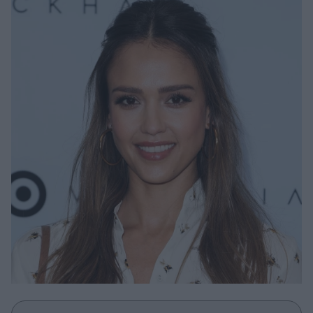
Μακιγιάζ
Beauty News
Well being
Ψυχολογία
Υγεία + Διατροφή
Σχέσεις & Σεξ
Fitness
Woman Power
Parenting
Working Girl
Real Women
Πρόσωπα