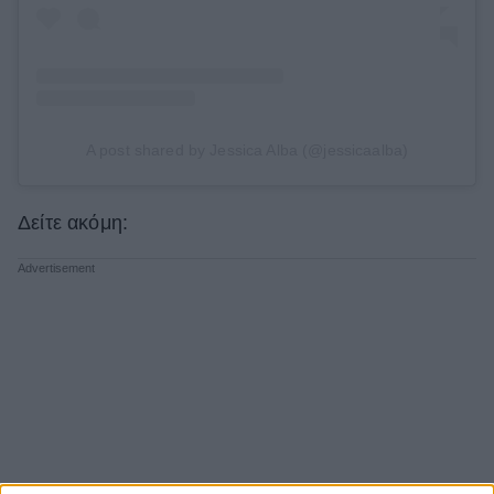
A post shared by Jessica Alba (@jessicaalba)
Δείτε ακόμη: