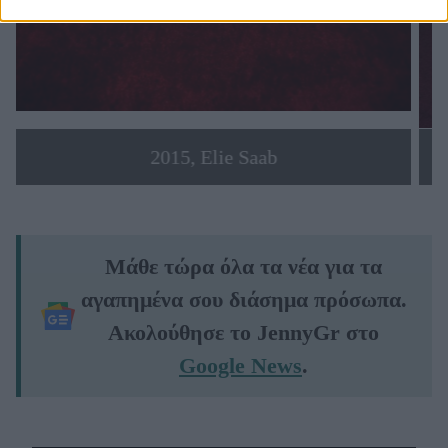
2015, Elie Saab
Μάθε τώρα όλα τα νέα για τα
αγαπημένα σου διάσημα πρόσωπα.
Ακολούθησε το JennyGr στο
Google News
.