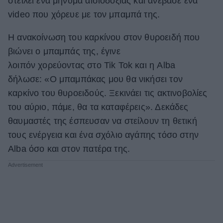
στείλει ένα μήνυμα αισιοδοξίας και ανέβασε ένα
video που χόρευε με τον μπαμπά της.
ΒΟΞ
Η ανακοίνωση του καρκίνου στον θυροειδή που
βιώνει ο μπαμπάς της, έγινε
Χωρίς Ταμπέλες
λοιπόν χορεύοντας στο Tik Tok και η Alba
δήλωσε: «Ο μπαμπάκας μου θα νικήσει τον
Women's Forum
καρκίνο του θυροειδούς. Ξεκινάει τις ακτινοβολίες
του αύριο, πάμε, θα τα καταφέρεις». Δεκάδες
θαυμαστές της έσπευσαν να στείλουν τη θετική
Hautes Grecians
τους ενέργεια και ένα σχόλιο αγάπης τόσο στην
Alba όσο και στον πατέρα της.
Γάμος
Market News