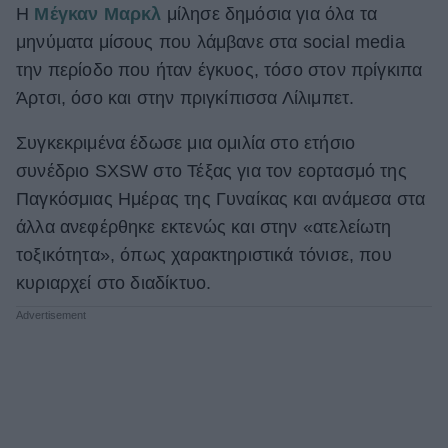
H
Μέγκαν Μαρκλ
μίλησε δημόσια για όλα τα
ΒΟΞ
μηνύματα μίσους που λάμβανε στα social media
την περίοδο που ήταν έγκυος, τόσο στον πρίγκιπα
Άρτσι, όσο και στην πριγκίπισσα Λίλιμπετ.
Χωρίς Ταμπέλες
Συγκεκριμένα έδωσε μια ομιλία στο ετήσιο
συνέδριο SXSW στο Τέξας για τον εορτασμό της
Women's Forum
Παγκόσμιας Ημέρας της Γυναίκας και ανάμεσα στα
άλλα ανεφέρθηκε εκτενώς και στην «ατελείωτη
τοξικότητα», όπως χαρακτηριστικά τόνισε, που
Hautes Grecians
κυριαρχεί στο διαδίκτυο.
Γάμος
Market News