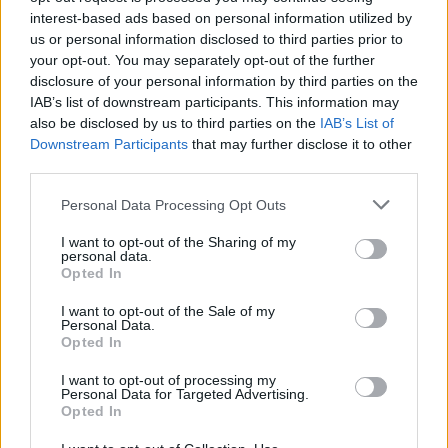
interest-based ads based on personal information utilized by
Επίσης στάθηκε και στο γεγονός πως η ανθρωπιά
us or personal information disclosed to third parties prior to
έχει πλέον χαθεί και πως σε αυτό καθοριστικό ρόλο
your opt-out. You may separately opt-out of the further
έπαιξε το διαδίκτυο, αφού ο καθένας μπορεί να ό,τι
disclosure of your personal information by third parties on the
IAB’s list of downstream participants. This information may
του έρθει στο μυαλό, με απόλυτη ελευθερία, χωρίς
also be disclosed by us to third parties on the
IAB’s List of
όμως προηγουμένως να το έχει φιλτράρει.
Downstream Participants
that may further disclose it to other
third parties.
«Νομίζω ότι αυτό είναι το κομμάτι που έχει
Please note that this website/app uses one or more Google
χαθεί τόσο αυτή τη στιγμή, με αυτό που
Personal Data Processing Opt Outs
services and may gather and store information including but
συμβαίνει στον ψηφιακό χώρο και σε ορισμένα
not limited to your visit or usage behaviour. You may click to
I want to opt-out of the Sharing of my
personal data.
τμήματα των μέσων ενημέρωση. Έχουμε
grant or deny consent to Google and its third-party tags to
Opted In
use your data for below specified purposes in below Google
ξεχάσει την ανθρωπιά μας και αυτό πρέπει να
consent section.
I want to opt-out of the Sale of my
αλλάξει».
Personal Data.
Opted In
Δες όλα όσα είπε στο παρακάτω
I want to opt-out of processing my
βίντεο:
Personal Data for Targeted Advertising.
Opted In