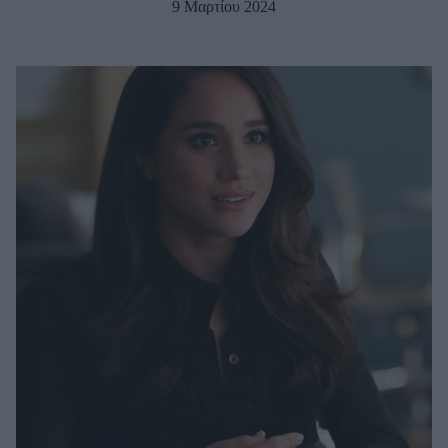
9 Μαρτίου 2024
Μακιγιάζ
Beauty News
Well being
Ψυχολογία
Υγεία + Διατροφή
Σχέσεις & Σεξ
Fitness
Woman Power
Parenting
Working Girl
Real Women
Πρόσωπα