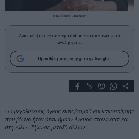
Celebrities
Συνεντεύξεις
@suitspeacock / instagram
Who
True Stories
Ask the Guru
Ανακαλύψτε περισσότερα άρθρα στα αποτελέσματα
Success Stories
αναζήτησης.
Ζώδια
Προσθήκη του jenny.gr στην Google
Living
Deco
Cooking
Green
«Ο μεγαλύτερος όγκος εκφοβισμού και κακοποίησης
που βίωνα ήταν όταν ήμουν έγκυος στον Άρτσι και
Αφιερώματα
στη Λίλι», δήλωσε μεταξύ άλλων