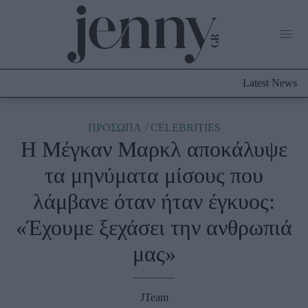
Life Now
What's New
Travel
Latest News
Culture
City Blogging
ABOUT US
ΔΙΑΦΗΜΙΣΤΕΙΤΕ
ΕΠΙΚΟΙΝΩΝΙΑ
ΠΡΟΣΩΠΑ
CELEBRITIES
Η Μέγκαν Μαρκλ αποκάλυψε
Fashion
τα μηνύματα μίσους που
Shopping
λάμβανε όταν ήταν έγκυος:
Styling Tips
Fashion News
«Έχουμε ξεχάσει την ανθρωπιά
μας»
Beauty - Ομορφιά
Skincare
JTeam
Μαλλιά - Νύχια