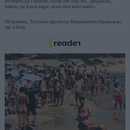
Νέντοβιτς για Γουόκαπ: «Είναι από τους πιο... βρώμικους
παίκτες της EuroLeague, αλλά τόσο καλό παιδί!»
Ολυμπιακός: Τελειώνει άμεσα του Μπραγκάντσα σύμφωνα με
την A Bola