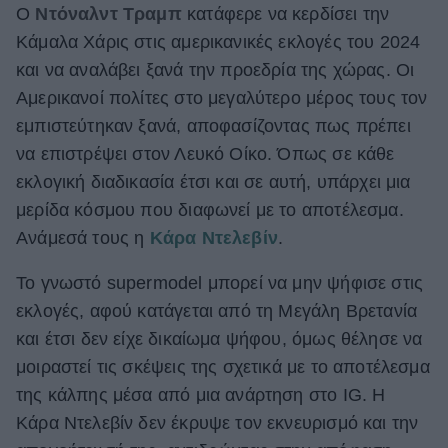
Ο
Ντόναλντ Τραμπ
κατάφερε να κερδίσει την
ΒΟΞ
Κάμαλα Χάρις στις αμερικανικές εκλογές του 2024
και να αναλάβει ξανά την προεδρία της χώρας. Οι
Αμερικανοί πολίτες στο μεγαλύτερο μέρος τους τον
Χωρίς Ταμπέλες
εμπιστεύτηκαν ξανά, αποφασίζοντας πως πρέπει
να επιστρέψει στον Λευκό Οίκο. Όπως σε κάθε
εκλογική διαδικασία έτσι και σε αυτή, υπάρχει μια
Women's Forum
μερίδα κόσμου που διαφωνεί με το αποτέλεσμα.
Ανάμεσά τους η
Κάρα Ντελεβίν
.
Hautes Grecians
Το γνωστό supermodel μπορεί να μην ψήφισε στις
εκλογές, αφού κατάγεται από τη Μεγάλη Βρετανία
Γάμος
και έτσι δεν είχε δικαίωμα ψήφου, όμως θέλησε να
μοιραστεί τις σκέψεις της σχετικά με το αποτέλεσμα
της κάλπης μέσα από μια ανάρτηση στο IG. Η
Market News
Κάρα Ντελεβίν δεν έκρυψε τον εκνευρισμό και την