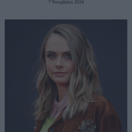
7 Νοεμβρίου 2024
Μακιγιάζ
Beauty News
Well being
Ψυχολογία
Υγεία + Διατροφή
Σχέσεις & Σεξ
Fitness
Woman Power
Parenting
Working Girl
Real Women
Πρόσωπα