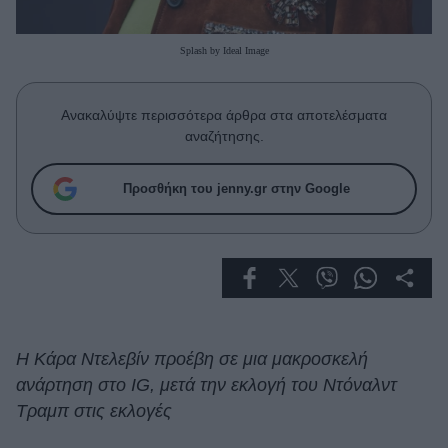
Celebrities
Συνεντεύξεις
Splash by Ideal Image
Who
True Stories
Ask the Guru
Ανακαλύψτε περισσότερα άρθρα στα αποτελέσματα
Success Stories
αναζήτησης.
Ζώδια
Προσθήκη του jenny.gr στην Google
Living
Deco
Cooking
Green
Η Κάρα Ντελεβίν προέβη σε μια μακροσκελή
ανάρτηση στο IG, μετά την εκλογή του Ντόναλντ
Αφιερώματα
Τραμπ στις εκλογές