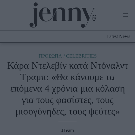
Life Now
What's New
Travel
Latest News
Culture
City Blogging
ABOUT US
ΔΙΑΦΗΜΙΣΤΕΙΤΕ
ΕΠΙΚΟΙΝΩΝΙΑ
ΠΡΟΣΩΠΑ
CELEBRITIES
Κάρα Ντελεβίν κατά Ντόναλντ
Fashion
Τραμπ: «Θα κάνουμε τα
Shopping
επόμενα 4 χρόνια μια κόλαση
Styling Tips
Fashion News
για τους φασίστες, τους
μισογύνηδες, τους ψεύτες»
Beauty - Ομορφιά
Skincare
JTeam
Μαλλιά - Νύχια