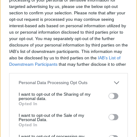
targeted advertising by us, please use the below opt-out
section to confirm your selection. Please note that after your
Εκτέλεση
opt-out request is processed you may continue seeing
interest-based ads based on personal information utilized by
Τοποθετούμε τις πατάτες με τη φλούδα τους σε μια
us or personal information disclosed to third parties prior to
κατσαρόλα με κρύο νερό. Ανάβουμε τη φωτιά και
your opt-out. You may separately opt-out of the further
disclosure of your personal information by third parties on the
μαγειρεύουμε μέχρι να μαλακώσουν. Όταν οι
IAB’s list of downstream participants. This information may
πατάτες μαλακώσουν πολύ, τις βγάζουμε από τη
also be disclosed by us to third parties on the
IAB’s List of
φωτιά και πολτοποιούμε μέχρι να γίνει ένας
Downstream Participants
that may further disclose it to other
third parties.
πουρές. Βάζουμε σε ένα μπολ το αυγό, το αλεύρι,
τριμμένη παρμεζάνα και μια πρέζα αλάτι και τις
Please note that this website/app uses one or more Google
Personal Data Processing Opt Outs
services and may gather and store information including but
πατάτες. Ζυμώνουμε καλά μέχρι το μείγμα να γίνει
not limited to your visit or usage behaviour. You may click to
I want to opt-out of the Sharing of my
λείο. Με βρεγμένα χέρια δημιουργούμε κεφτεδάκια
personal data.
grant or deny consent to Google and its third-party tags to
Opted In
και κάνουμε μια τρύπα στη μέση, όπου βάζουμε
use your data for below specified purposes in below Google
consent section.
I want to opt-out of the Sale of my
έναν κύβο ή δύο μοτσαρέλα. Κλείνουμε το μίγμα
Personal Data.
και το πατάμε ελαφρά για να μην έχει στορυγγυλό
Opted In
σχήμα. Ρίχνουμε μερικές κουταλιές της σούπας
I want to opt-out of processing my