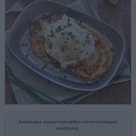
Μακιγιάζ
Beauty News
Well being
Ψυχολογία
Υγεία + Διατροφή
Σχέσεις & Σεξ
Fitness
Woman Power
Parenting
Working Girl
Real Women
Ανακαλύψτε περισσότερα άρθρα στα αποτελέσματα
Πρόσωπα
αναζήτησης.