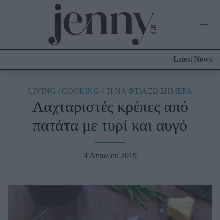
Life Now
What's New
Travel
Latest News
Culture
City Blogging
ABOUT US
ΔΙΑΦΗΜΙΣΤΕΙΤΕ
ΕΠΙΚΟΙΝΩΝΙΑ
LIVING
COOKING
TΙ ΝΑ ΦΤΙΑΞΩ ΣΗΜΕΡΑ
Λαχταριστές κρέπες από
Fashion
πατάτα με τυρί και αυγό
Shopping
Styling Tips
Fashion News
4 Απριλίου 2019
Beauty - Ομορφιά
Skincare
Μαλλιά - Νύχια