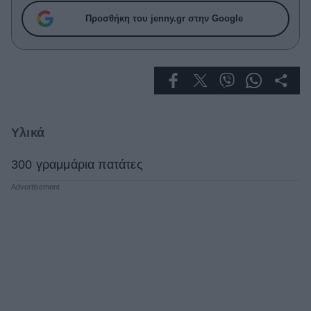
Celebrities
Προσθήκη του jenny.gr στην Google
Συνεντεύξεις
Who
True Stories
Ask the Guru
Success Stories
Ζώδια
Υλικά
300 γραμμάρια πατάτες
Living
Deco
Cooking
Green
Αφιερώματα