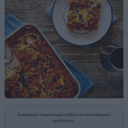
Μακιγιάζ
Beauty News
Well being
Ψυχολογία
Υγεία + Διατροφή
Σχέσεις & Σεξ
Fitness
Woman Power
Parenting
Working Girl
Real Women
Ανακαλύψτε περισσότερα άρθρα στα αποτελέσματα
Πρόσωπα
αναζήτησης.