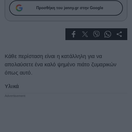
Celebrities
Προσθήκη του jenny.gr στην Google
Συνεντεύξεις
Who
True Stories
Ask the Guru
Success Stories
Ζώδια
Κάθε περίσταση είναι η κατάλληλη για να
απολαύσετε ένα καλό ψημένο πιάτο ζυμαρικών
όπως αυτό.
Living
Υλικά
Deco
Cooking
Green
Αφιερώματα