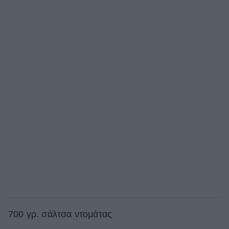
700 γρ. σάλτσα ντομάτας