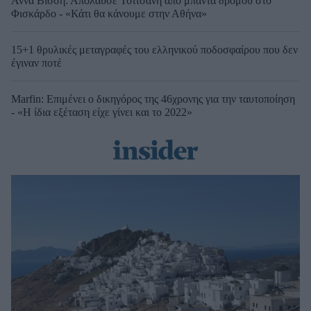
Άννα Βίσση: Απόλαυσε Τσιτσάνη από μπάντα δρόμου στο
Φισκάρδο - «Κάτι θα κάνουμε στην Αθήνα»
15+1 θρυλικές μεταγραφές του ελληνικού ποδοσφαίρου που δεν
έγιναν ποτέ
Marfin: Επιμένει ο δικηγόρος της 46χρονης για την ταυτοποίηση
- «Η ίδια εξέταση είχε γίνει και το 2022»