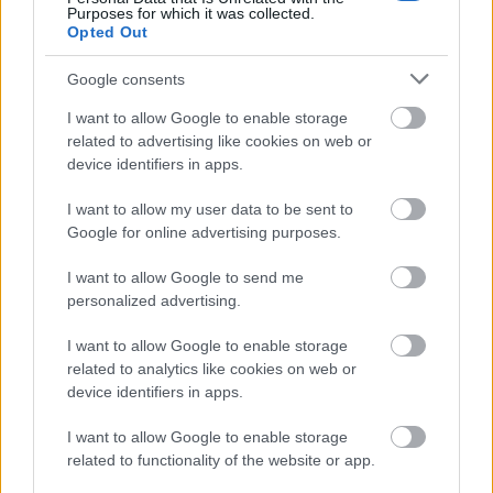
Purposes for which it was collected.
Opted Out
Google consents
Εκτέλεση
I want to allow Google to enable storage
Ψιλοκόβουμε το καρότο και το κρεμμύδι και τα
related to advertising like cookies on web or
σοτάρουμε σε ένα τηγάνι με δύο κουταλιές της
device identifiers in apps.
σούπας λάδι. Στη συνέχεια, προσθέτουμε το
I want to allow my user data to be sent to
λουκάνικο κομμένο σε μικρά κομμάτια.
Google for online advertising purposes.
Ανακατεύουμε συχνά. Όταν το κρέας έχει ροδίσει,
I want to allow Google to send me
προσθέτουμε το κρασί και αφήνουμε να εξατμιστεί
personalized advertising.
το αλκοόλ.
I want to allow Google to enable storage
Όταν το αλκοόλ έχει εξατμιστεί προσθέτουμε τη
related to analytics like cookies on web or
device identifiers in apps.
ντομάτα και μαγειρεύουμε σε χαμηλή φωτιά,
αφήνοντας το τηγάνι ελαφρώς ανοιχτό για 45-60
I want to allow Google to enable storage
λεπτά. Κατά τη διάρκεια του μαγειρέματος,
related to functionality of the website or app.
βεβαιωνόμαστε ότι δεν στεγνώνει πάρα πολύ. Όταν