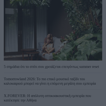
5 σημάδια ότι το σπίτι σου χρειάζεται επειγόντως summer reset
Tomorrowland 2026: Το πιο επικό μουσικό ταξίδι του
καλοκαιριού μπορεί να γίνει η επόμενη μεγάλη σου εμπειρία
X.FOREVER: Η απόλυτη οπτικοακουστική εμπειρία που
κατέκτησε την Αθήνα