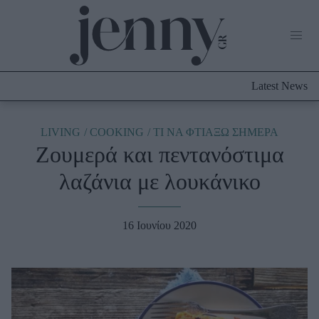
Life Now
What's New
Travel
Latest News
Culture
City Blogging
ABOUT US
ΔΙΑΦΗΜΙΣΤΕΙΤΕ
ΕΠΙΚΟΙΝΩΝΙΑ
LIVING
COOKING
TΙ ΝΑ ΦΤΙΑΞΩ ΣΗΜΕΡΑ
Ζουμερά και πεντανόστιμα
Fashion
λαζάνια με λουκάνικο
Shopping
Styling Tips
Fashion News
16 Ιουνίου 2020
Beauty - Ομορφιά
Skincare
Μαλλιά - Νύχια