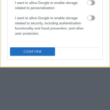
I want to allow Google to enable storage
το λουκάνικο είναι έτοιμο ετοιμάζουμε τα λαζάνια.
related to personalization.
Βάζουμε μια στρώση από τη μπεσαμέλ σε ένα ταψί,
I want to allow Google to enable storage
από πάνω βάζουμε την πρώτη στρώση από τα
related to security, including authentication
λαζάνια και στη συνέχει ρίχνουμε τη σάλτσα με τα
functionality and fraud prevention, and other
λουκάνικα και άλλη μια στρώση από τη μπεσαμέλ.
user protection.
CONFIRM