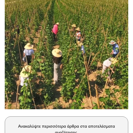
Μακιγιάζ
Beauty News
Well being
Ψυχολογία
Υγεία + Διατροφή
Σχέσεις & Σεξ
Fitness
Woman Power
Parenting
Working Girl
Real Women
Πρόσωπα
Ανακαλύψτε περισσότερα άρθρα στα αποτελέσματα
αναζήτησης.