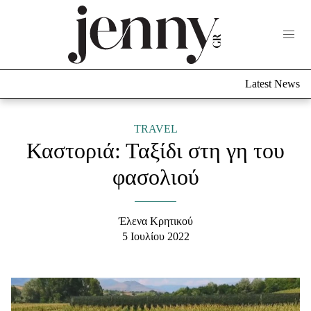
Life Now
What's New
Travel
Latest News
Culture
City Blogging
ABOUT US
ΔΙΑΦΗΜΙΣΤΕΙΤΕ
ΕΠΙΚΟΙΝΩΝΙΑ
TRAVEL
Καστοριά: Ταξίδι στη γη του
Fashion
φασολιού
Shopping
Styling Tips
Fashion News
Έλενα Κρητικού
5 Ιουλίου 2022
Beauty - Ομορφιά
Skincare
Μαλλιά - Νύχια