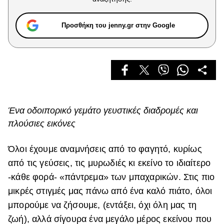
Celebrities
Συνεντεύξεις
Προσθήκη του jenny.gr στην Google
Who
True Stories
Ask the Guru
Success Stories
Ζώδια
Ένα οδοιπορικό γεμάτο γευστικές διαδρομές και
πλούσιες εικόνες
Living
Όλοι έχουμε αναμνήσεις από το φαγητό, κυρίως
Deco
από τις γεύσεις, τις μυρωδιές κι εκείνο το ιδιαίτερο
Cooking
-κάθε φορά- «πάντρεμα» των μπαχαρικών. Στις πιο
Green
μικρές στιγμές μας πάνω από ένα καλό πιάτο, όλοι
Αφιερώματα
μπορούμε να ζήσουμε, (εντάξει, όχι όλη μας τη
ζωή), αλλά σίγουρα ένα μεγάλο μέρος εκείνου που