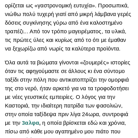
ορίζεται ως «γαστρονομική ευτυχία». Προσωπικά,
ΒΟΞ
νιώθω πολύ τυχερή γιατί από μικρή λάμβανα γερές
δόσεις συγκίνησης γύρω από ένα καλοστημένο
τραπέζι... Από τον τρόπο μαγειρέματος, τα υλικά,
Χωρίς Ταμπέλες
τις πρώτες ύλες και κυρίως από το ότι με έμαθαν
να ξεχωρίζω από νωρίς τα καλύτερα προϊόντα.
Women's Forum
Όλα αυτά τα βιώματα γίνονται «ζουμερές» ιστορίες
όταν τις αφηγούμαστε σε άλλους κι ένα σύντομο
Hautes Grecians
ταξίδι στην πόλη που αντικατοπτρίζει την ομορφιά
της στο νερό, ήταν αρκετό για να τα τροφοδοτήσει
με νέες γευστικές εμπειρίες. Ο λόγος για την
Γάμος
Καστοριά, την ιδιαίτερη πατρίδα των φασολιών,
στην οποία ταξίδεψα πριν λίγα 24ωρα, συντροφιά
με την
3αλφα
,
η οποία βρίσκεται εδώ και χρόνια,
Market News
πίσω από κάθε μου αγαπημένο μου πιάτο που