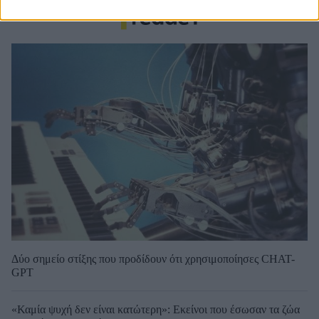
Δύο σημείο στίξης που προδίδουν ότι χρησιμοποίησες CHAT-
GPT
«Καμία ψυχή δεν είναι κατώτερη»: Εκείνοι που έσωσαν τα ζώα