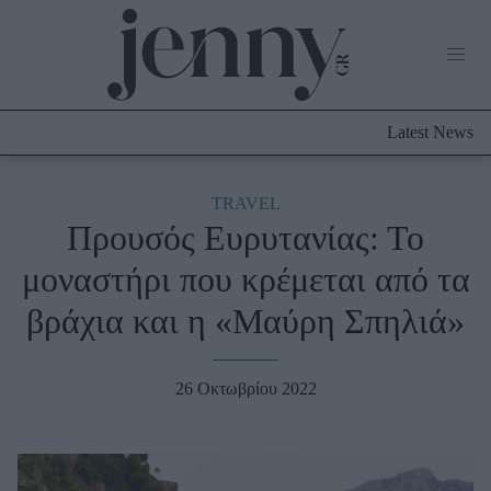
Life Now
What's New
Travel
Latest News
Culture
City Blogging
ABOUT US
ΔΙΑΦΗΜΙΣΤΕΙΤΕ
ΕΠΙΚΟΙΝΩΝΙΑ
TRAVEL
Προυσός Ευρυτανίας: Το
Fashion
μοναστήρι που κρέμεται από τα
Shopping
βράχια και η «Μαύρη Σπηλιά»
Styling Tips
Fashion News
26 Οκτωβρίου 2022
Beauty - Ομορφιά
Skincare
Μαλλιά - Νύχια