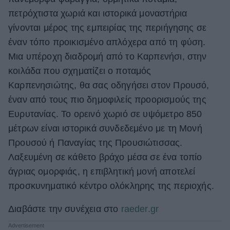
πετρόχτιστα χωριά και ιστορικά μοναστήρια
ΒΟΞ
γίνονται μέρος της εμπειρίας της περιήγησης σε
έναν τόπο προικισμένο απλόχερα από τη φύση.
Χωρίς Ταμπέλες
Μια υπέροχη διαδρομή από το Καρπενήσι, στην
κοιλάδα που σχηματίζει ο ποταμός
Καρπενησιώτης, θα σας οδηγήσει στον Προυσό,
Women's Forum
έναν από τους πιο δημοφιλείς προορισμούς της
Ευρυτανίας. Το ορεινό χωριό σε υψόμετρο 850
μέτρων είναι ιστορικά συνδεδεμένο με τη Μονή
Hautes Grecians
Προυσού ή Παναγίας της Προυσιώτισσας.
Λαξευμένη σε κάθετο βράχο μέσα σε ένα τοπίο
άγριας ομορφιάς, η επιβλητική μονή αποτελεί
Γάμος
προσκυνηματικό κέντρο ολόκληρης της περιοχής.
Διαβάστε την συνέχεια στο
raeder.gr
Market News