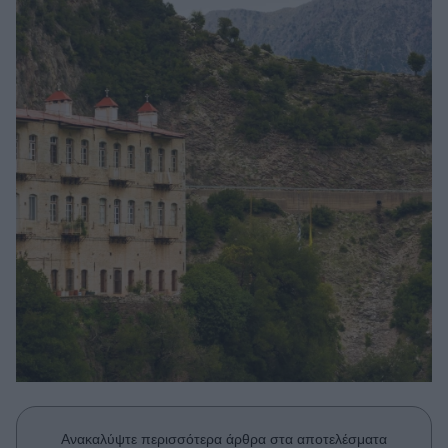
Μακιγιάζ
Beauty News
Well being
Ψυχολογία
Υγεία + Διατροφή
Σχέσεις & Σεξ
Fitness
Woman Power
Parenting
Working Girl
Real Women
Πρόσωπα
Ανακαλύψτε περισσότερα άρθρα στα αποτελέσματα