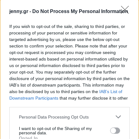
jenny.gr -
Do Not Process My Personal Information
If you wish to opt-out of the sale, sharing to third parties, or
Το gadget από τα IKEA που κοστίζει κάτω από 2
processing of your personal or sensitive information for
ευρώ και θα βάλει σε τάξη το ντουλάπι της
targeted advertising by us, please use the below opt-out
κουζίνας σου
section to confirm your selection. Please note that after your
opt-out request is processed you may continue seeing
interest-based ads based on personal information utilized by
3-3-3 rule: Ο κανόνας που θα αλλάξει τον τρόπο
us or personal information disclosed to third parties prior to
που ντύνεσαι
your opt-out. You may separately opt-out of the further
disclosure of your personal information by third parties on the
IAB’s list of downstream participants. This information may
Όσοι μεγάλωσαν χωρίς κινητά, απέκτησαν 6
also be disclosed by us to third parties on the
IAB’s List of
δεξιότητες ζωής που οι νέοι δεν θα μάθουν ποτέ
Downstream Participants
that may further disclose it to other
third parties.
Please note that this website/app uses one or more Google
Personal Data Processing Opt Outs
services and may gather and store information including but
not limited to your visit or usage behaviour. You may click to
I want to opt-out of the Sharing of my
TAGS
ΚΑΡΠΕΝΗΣΙ
personal data.
grant or deny consent to Google and its third-party tags to
Opted In