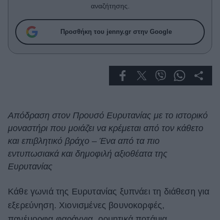
Celebrities
αναζήτησης.
Συνεντεύξεις
Who
Προσθήκη του jenny.gr στην Google
True Stories
Ask the Guru
Success Stories
Ζώδια
Απόδραση στον Προυσό Ευρυτανίας με το ιστορικό
Living
μοναστήρι που μοιάζει να κρέμεται από τον κάθετο
και επιβλητικό βράχο – Ένα από τα πιο
Deco
εντυπωσιακά και δημοφιλή αξιοθέατα της
Cooking
Ευρυτανίας
Green
Κάθε γωνιά της Ευρυτανίας ξυπνάει τη διάθεση για
Αφιερώματα
εξερεύνηση. Χιονισμένες βουνοκορφές,
πανέμορφα φαράγγια, ορμητικά ποτάμια,